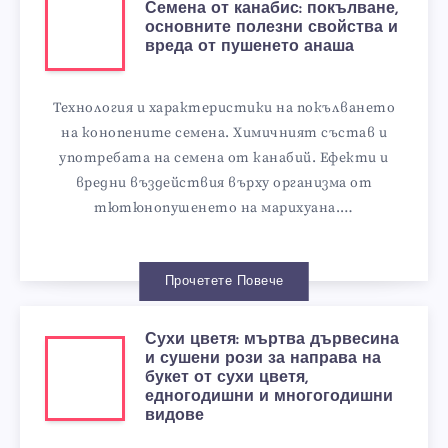
Семена от канабис: покълване,
основните полезни свойства и
вреда от пушенето анаша
Технология и характеристики на покълването
на конопените семена. Химичният състав и
употребата на семена от канабий. Ефекти и
вредни въздействия върху организма от
тютюнопушенето на марихуана.…
Прочетете Повече
Сухи цветя: мъртва дървесина
и сушени рози за направа на
букет от сухи цветя,
едногодишни и многогодишни
видове