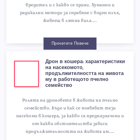
вредител и с какво се храни. Хуманни и
радикални методи за справяне с воден плъх,
живеещ в лятна вила.…
Прочетете Повече
Дрон в кошера: характеристики
на насекомото,
продължителността на живота
му в работещото пчелно
семейство
Ролята на дроновете в живота на пчелно
семейство. Къде и как се появяват тези
насекоми в кошера, за какво са предназначени и
от какви обстоятелства зависи
продължителността на живота им.…