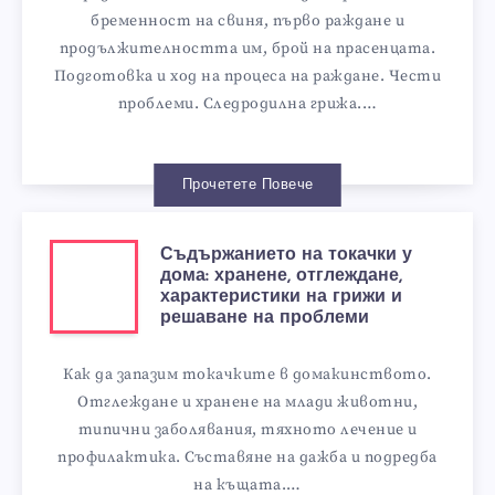
бременност на свиня, първо раждане и
продължителността им, брой на прасенцата.
Подготовка и ход на процеса на раждане. Чести
проблеми. Следродилна грижа.…
Прочетете Повече
Съдържанието на токачки у
дома: хранене, отглеждане,
характеристики на грижи и
решаване на проблеми
Как да запазим токачките в домакинството.
Отглеждане и хранене на млади животни,
типични заболявания, тяхното лечение и
профилактика. Съставяне на дажба и подредба
на къщата.…