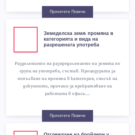
Прочетете Повече
Земеделска земя: промяна в
категорията и вида на
разрешената употреба
Разделението на разпределението на земята по
групи на употреба, състав. Процедурата за
попълване на промяна в категория, списък на
документи, причини за прекратяване на
работата в офиса.…
Прочетете Повече
Отглеждане на бройлери у