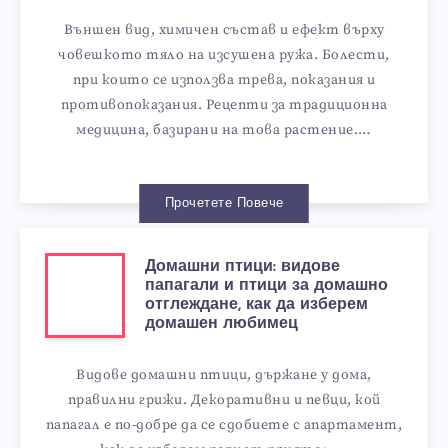
Външен вид, химичен състав и ефект върху
човешкото тяло на изсушена ружа. Болести,
при които се използва трева, показания и
противопоказания. Рецепти за традиционна
медицина, базирани на това растение.…
Прочетете Повече
Домашни птици: видове
папагали и птици за домашно
отглеждане, как да изберем
домашен любимец
Видове домашни птици, държане у дома,
правилни грижи. Декоративни и певци, кой
папагал е по-добре да се сдобиете с апартамент,