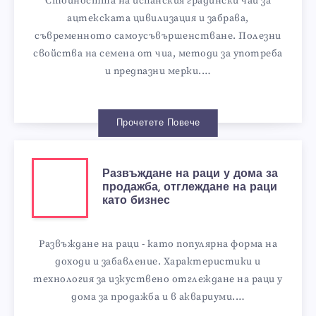
Стойността на испанския градински чай за
ацтекската цивилизация и забрава,
съвременното самоусъвършенстване. Полезни
свойства на семена от чиа, методи за употреба
и предпазни мерки.…
Прочетете Повече
Развъждане на раци у дома за
продажба, отглеждане на раци
като бизнес
Развъждане на раци - като популярна форма на
доходи и забавление. Характеристики и
технология за изкуствено отглеждане на раци у
дома за продажба и в аквариуми.…