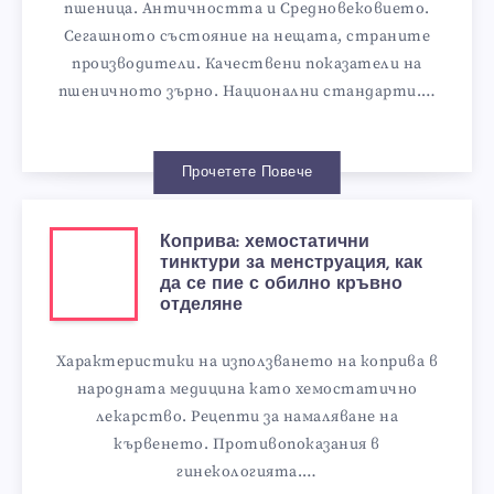
пшеница. Античността и Средновековието.
Сегашното състояние на нещата, страните
производители. Качествени показатели на
пшеничното зърно. Национални стандарти.…
Прочетете Повече
Коприва: хемостатични
тинктури за менструация, как
да се пие с обилно кръвно
отделяне
Характеристики на използването на коприва в
народната медицина като хемостатично
лекарство. Рецепти за намаляване на
кървенето. Противопоказания в
гинекологията.…