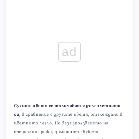
ad
Сухите цветя се отличават с дълголетието
си
, в сравнение с другите цветя, отглеждани в
цветното легло. Но без използването на
специални грижи, домашните букети