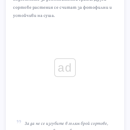
сортове растения се считат за фотофилни и
устойчиви на суша.
ad
За да не се изгубите в голям брой сортове,