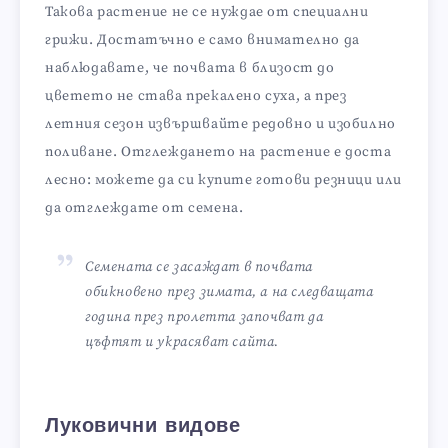
Такова растение не се нуждае от специални
грижи. Достатъчно е само внимателно да
наблюдавате, че почвата в близост до
цветето не става прекалено суха, а през
летния сезон извършвайте редовно и изобилно
поливане. Отглеждането на растение е доста
лесно: можете да си купите готови резници или
да отглеждате от семена.
Семената се засаждат в почвата
обикновено през зимата, а на следващата
година през пролетта започват да
цъфтят и украсяват сайта.
Луковични видове