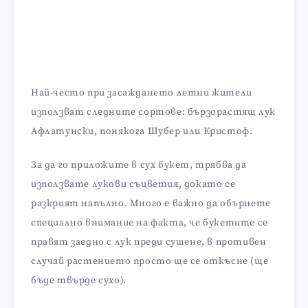
Най-често при засаждането летни жители
използват следните сортове: бързорастящ лук
Афлатунски, понякога Шубер или Кристоф.
За да го приложите в сух букет, трябва да
използвате лукови съцветия, докато се
разкрият напълно. Много е важно да обърнете
специално внимание на факта, че букетите се
правят заедно с лук преди сушене, в противен
случай растението просто ще се откъсне (ще
бъде твърде сухо).