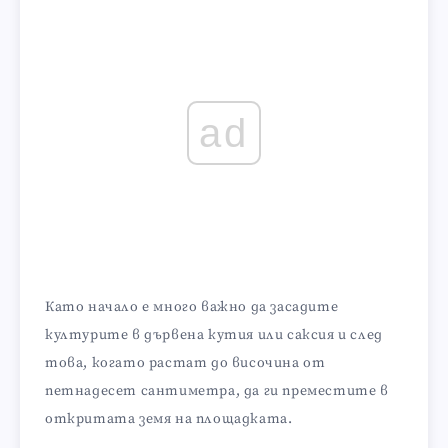
ad
Като начало е много важно да засадите
културите в дървена кутия или саксия и след
това, когато растат до височина от
петнадесет сантиметра, да ги преместите в
откритата земя на площадката.