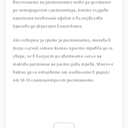
Височината на растението може да достигне
до четиридесет сантиметра, което създава
наистина необичаен ефект и ви позволява
красиво да украсите къщичката.
Ако говорим за грижа за растението, тогава в
този случай летен жител просто трябва да се
увери, че в близост до цветното легло на
такива растения не расте дива трева. Много е
важно да се отървете от плевелите в радиус
от 10-15 сантиметра от растението.