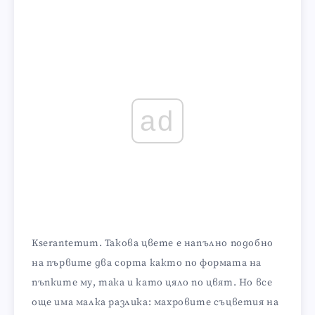
ad
Kserantemum. Такова цвете е напълно подобно
на първите два сорта както по формата на
пъпките му, така и като цяло по цвят. Но все
още има малка разлика: махровите съцветия на