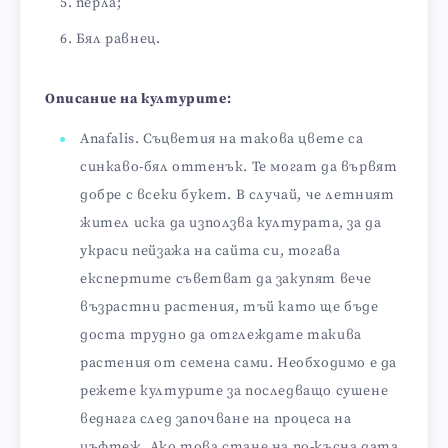
перла;
Бял равнец.
Описание на културите:
Anafalis. Съцветия на такова цвете са
синкаво-бял оттенък. Те могат да вървят
добре с всеки букет. В случай, че летният
жител иска да използва културата, за да
украси пейзажа на сайта си, тогава
експертите съветват да закупят вече
възрастни растения, тъй като ще бъде
доста трудно да отглеждате такива
растения от семена сами. Необходимо е да
режете културите за последващо сушене
веднага след започване на процеса на
цъфтеж. Ако това стане на по-късна дата,