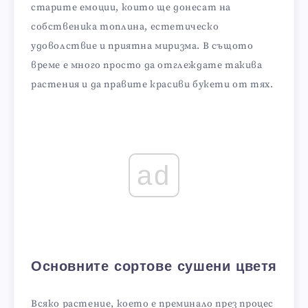
старите емоции, които ще донесат на
собственика топлина, естетическо
удоволствие и приятна миризма. В същото
време е много просто да отглеждате такива
растения и да правите красиви букети от тях.
ad
Основните сортове сушени цветя
Всяко растение, което е преминало през процес