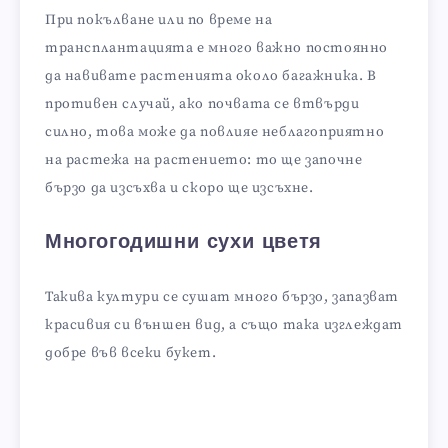
При покълване или по време на
трансплантацията е много важно постоянно
да навивате растенията около багажника. В
противен случай, ако почвата се втвърди
силно, това може да повлияе неблагоприятно
на растежа на растението: то ще започне
бързо да изсъхва и скоро ще изсъхне.
Многогодишни сухи цветя
Такива култури се сушат много бързо, запазват
красивия си външен вид, а също така изглеждат
добре във всеки букет.