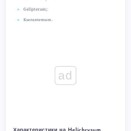
Gelipterum;
Kserantemum.
ad
Характеристики на Helichrysum