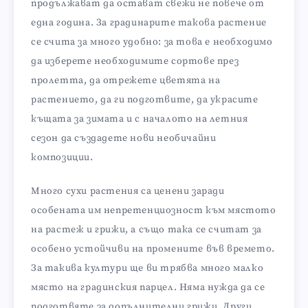
продължават да остават свежи не повече от
една година. За градинарите такова растение
се счита за много удобно: за това е необходимо
да изберете необходимите сортове през
пролетта, да отрежете цветята на
растението, да ги подготвите, да украсите
къщата за зимата и с началото на летния
сезон да създадете нови необичайни
композиции.
Много сухи растения са ценени заради
особената им непретенциозност към мястото
на растеж и грижи, а също така се считат за
особено устойчиви на промените във времето.
За такива култури ще ви трябва много малко
място на градинския парцел. Няма нужда да се
подготвяте за допълнителни грижи. Други