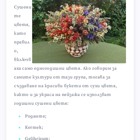
Сушени
те
цветя,
като
правил
о,
включв
аха само едногодишни цветя. Ако говорим за
самите култури от тази група, тогава за
създаване на красиви букети от сухи цветя,
както и за украса на пейзажа се използват
годишни сушени цветя:
Роданте;
Kermek;
Gelihrizum;