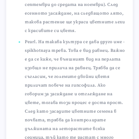
септември до средата на ноември). След
есенното засаждане, на следващото лято,
такова растение ще украси цветните лехи
с красивите си цветя.
Pearl. На такава култура се дава друго име -
spikhotnaya трева. Това е вид равнец. Важно
е да се каже, че външният вид на перлата
изобщо не прилича на равнец. Трябва да се
съгласим, че големите двойни цветя
приличат повече на гипсофила. Ако
говорим за засаждане и отглеждане на
цвете, тогава този процес е доста прост.
След като засадите цветните семена в
почвата, трябва да контролирате
дължината на леторастите всяка
седмица, тъй като те растат с много