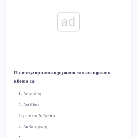
ad
По-популярните изсушени многогодишни
цветя са:
Anafalis;
Astilba;
дъх на бебето;
Лавандула;