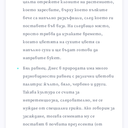
целта отрежете клоните на растението,
което харесвате, върху което пъпките
вече са напълно разцъфнали, след което ги
поставете във ваза. На следващо място,
просто трябва да изчакате времето,
когато цветята на сухите цветя са
напълно сухи и ще бъдат готови да
направите букет.
Бял равнец. Днес в природата има много
разновидности равнец с различни цветови
палитри: жълто, бяло, червено и други.
Такава култура се счита за
непретенциозна, следователно, не се
нуждае от специални грижи. Ако говорим за
засаждане, тогава семената му се
поставят в почвата през есента (от