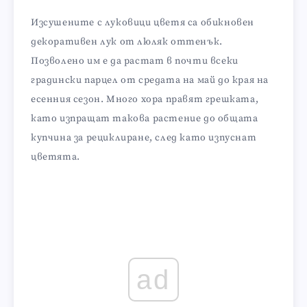
Изсушените с луковици цветя са обикновен
декоративен лук от люляк оттенък.
Позволено им е да растат в почти всеки
градински парцел от средата на май до края на
есенния сезон. Много хора правят грешката,
като изпращат такова растение до общата
купчина за рециклиране, след като изпуснат
цветята.
ad