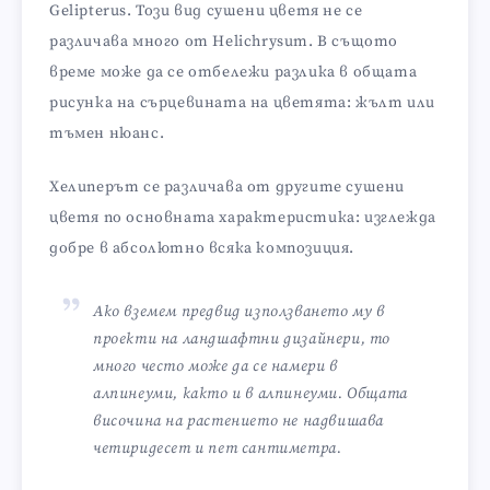
Gelipterus. Този вид сушени цветя не се
различава много от Helichrysum. В същото
време може да се отбележи разлика в общата
рисунка на сърцевината на цветята: жълт или
тъмен нюанс.
Хелиперът се различава от другите сушени
цветя по основната характеристика: изглежда
добре в абсолютно всяка композиция.
Ако вземем предвид използването му в
проекти на ландшафтни дизайнери, то
много често може да се намери в
алпинеуми, както и в алпинеуми. Общата
височина на растението не надвишава
четиридесет и пет сантиметра.