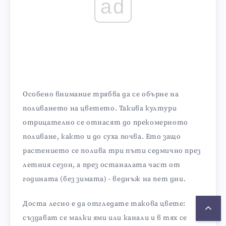
ad
Особено внимание трябва да се обърне на
поливането на цветето. Такива култури
отрицателно се отнасят до прекомерното
поливане, както и до суха почва. Ето защо
растението се полива три пъти седмично през
летния сезон, а през останалата част от
годината (без зимата) - веднъж на пет дни.
Доста лесно е да отгледате такова цвете:
създават се малки ями или канали и в тях се