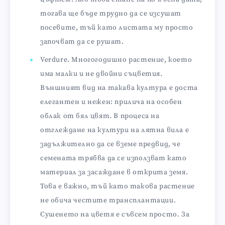
тогава ще бъде трудно да се изсушат
посевите, тъй като листата му просто
започват да се рушат.
Verdure. Многогодишно растение, което
има малки и не двойни съцветия.
Външният вид на такава култура е доста
елегантен и нежен: прилича на особен
облак от бял цвят. В процеса на
отглеждане на култури на лятна вила е
задължително да се вземе предвид, че
семената трябва да се използват като
материал за засаждане в открита земя.
Това е важно, тъй като такова растение
не обича честите трансплантации.
Сушенето на цветя е съвсем просто. За