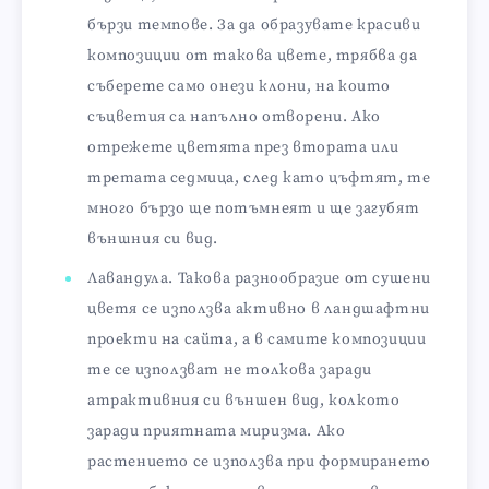
бързи темпове. За да образувате красиви
композиции от такова цвете, трябва да
съберете само онези клони, на които
съцветия са напълно отворени. Ако
отрежете цветята през втората или
третата седмица, след като цъфтят, те
много бързо ще потъмнеят и ще загубят
външния си вид.
Лавандула. Такова разнообразие от сушени
цветя се използва активно в ландшафтни
проекти на сайта, а в самите композиции
те се използват не толкова заради
атрактивния си външен вид, колкото
заради приятната миризма. Ако
растението се използва при формирането