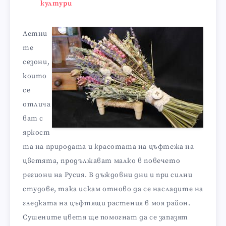
култури
Летни
те
сезони,
които
се
отлича
ват с
яркост
та на природата и красотата на цъфтежа на
цветята, продължават малко в повечето
региони на Русия. В дъждовни дни и при силни
студове, така искам отново да се насладите на
гледката на цъфтящи растения в моя район.
Сушените цветя ще помогнат да се запазят