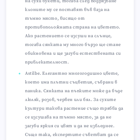
на сухи букети, тогава след подрязване
клоните му се поставят във ваза на
тъмно място, висящо от
противоположната страна на цветето.
Ако растението се изсуши на слънце,
тогава сянката му много бързо ще стане
обикновена и ще загуби естествената си
привлекателност.
Astilbe. Елегантно многогодишно цвете,
което има плътни съцветия, събрани в
паника. Сянката на пъпките може да бъде
люляк, розов, червен или бял. За сухите
култури такова растение също трябва да
се изсушава на тъмно място, за да не
загуби яркия си цвят и да не избледнее.
Също така, експертите съветват да се