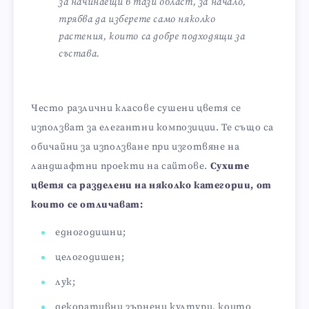
за начинаещи в тази област, за начало,
трябва да изберете само няколко
растения, които са добре подходящи за
състава.
Често различни класове сушени цветя се
използват за елегантни композиции. Те също са
обичайни за използване при изготвяне на
ландшафтни проекти на сайтове.
Сухите
цветя са разделени на няколко категории, от
които се отличават:
едногодишни;
целогодишен;
лук;
декоративни зърнени култури, които