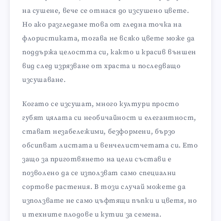
на сушене, вече се отнася до изсушено цвете.
Но ако разгледаме това от гледна точка на
флористиката, тогава не всяко цвете може да
поддържа целостта си, както и красив външен
вид след изрязване от храста и последващо
изсушаване.
Когато се изсушат, много култури просто
губят цялата си необичайност и елегантност,
стават незабележими, безформени, бързо
обсипват листата и венчелистчетата си. Ето
защо за приготвянето на цели състави е
позволено да се използват само специални
сортове растения. В този случай можете да
използвате не само цъфтящи пъпки и цветя, но
и техните плодове и кутии за семена.