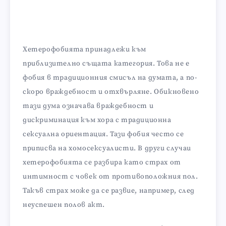
Хетерофобията принадлежи към
приблизително същата категория. Това не е
фобия в традиционния смисъл на думата, а по-
скоро враждебност и отхвърляне. Обикновено
тази дума означава враждебност и
дискриминация към хора с традиционна
сексуална ориентация. Тази фобия често се
приписва на хомосексуалисти. В други случаи
хетерофобията се разбира като страх от
интимност с човек от противоположния пол.
Такъв страх може да се развие, например, след
неуспешен полов акт.