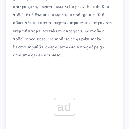
отвращава, когато има леки разлики с живия
човек във външния му вид и поведение. Това
обяснява и широко разпространения страх от
мъртви хора: мозъкът определя, че това е
човек пред него, но той не се държи така,
както трябва, следователно е по-добре да
стоите далеч от него.
ad