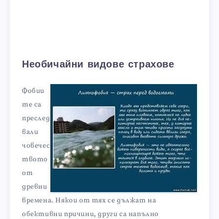
Необичайни видове страхове
Фобии
те са
преслед
вали
човечес
твото
от
древни
времена. Някои от тях се дължат на
обективни причини, други са напълно