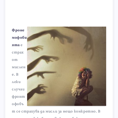
Фроне
мофоби
ята
е
страх
от
мислен
е. В
леки
случаи
фронт
офобъ
т се страхува да мисли за нещо конкретно. В