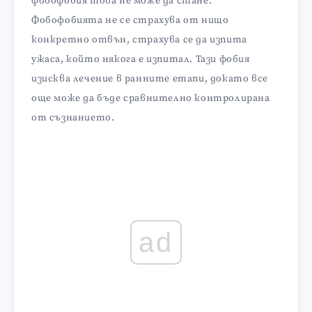
фобофобия това не може да стане.
Фобофобията не се страхува от нищо
конкретно отвън, страхува се да изпита
ужаса, който някога е изпитал. Тази фобия
изисква лечение в ранните етапи, докато все
още може да бъде сравнително контролирана
от съзнанието.
ad