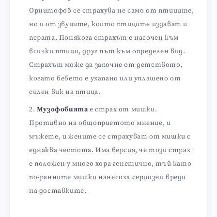
Орнитофоб се страхува не само от птиците,
но и от звуците, които птиците издават и
перата. Понякога страхът е насочен към
всички птици, друг път към определен вид.
Страхът може да започне от детството,
когато бебето е ухапано или уплашено от
силен вик на птица.
Музофобията
е страх от мишки.
Противно на общоприетото мнение, и
мъжете, и жените се страхуват от мишки с
еднаква честота. Има версия, че този страх
е положен у много хора генетично, тъй като
по-ранните мишки нанесоха сериозни вреди
на доставките.