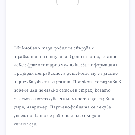
Обикновено тази фобия се свързва с
травматична ситуация в детството, когато
човек фрагментарно чул някаква информация и
я разбрал неправилно, а детското му съзнание
нарисува ужасна картина. Понякога се развива в
повече или по-малко смислен страх, когато
мъжът се страхува, че момичето ще кърви и
умре, например. Партенофобията се лекува
успешно, като се работи с психолози и
хипнолози.