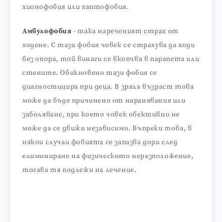
хионофобия или хаптофобия.
Амбулофобия
- така нареченият страх от
ходене. С тази фобия човек се страхува да ходи
без опора, той винаги се вкопчва в парапета или
стените. Обикновено тази фобия се
диагностицира при деца. В зряла възраст това
може да бъде причинено от наранявания или
заболяване, при което човек обективно не
може да се движи независимо. Въпреки това, в
някои случаи фобията се запазва дори след
елиминиране на физическото неразположение,
тогава тя подлежи на лечение.