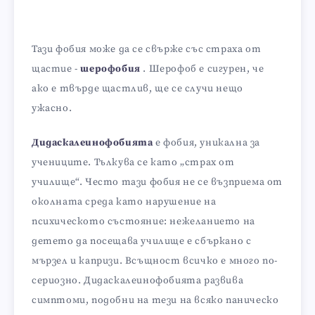
Тази фобия може да се свърже със страха от
щастие -
шерофобия
. Шерофоб е сигурен, че
ако е твърде щастлив, ще се случи нещо
ужасно.
Дидаскалеинофобията
е фобия, уникална за
учениците. Тълкува се като „страх от
училище“. Често тази фобия не се възприема от
околната среда като нарушение на
психическото състояние: нежеланието на
детето да посещава училище е сбъркано с
мързел и капризи. Всъщност всичко е много по-
сериозно. Дидаскалеинофобията развива
симптоми, подобни на тези на всяко паническо