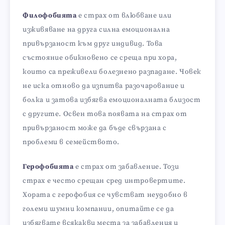
Филофобията
е страх от влюбване или
изживяване на друга силна емоционална
привързаност към друг индивид. Това
състояние обикновено се среща при хора,
които са преживели болезнено разпадане. Човек
не иска отново да изпитва разочарование и
болка и затова избягва емоционалната близост
с другите. Освен това появата на страх от
привързаност може да бъде свързана с
проблеми в семейството.
Герофобията
е страх от забавление. Този
страх е често срещан сред интровертите.
Хората с герофобия се чувстват неудобно в
големи шумни компании, опитайте се да
избягвате всякакви места за забавления и