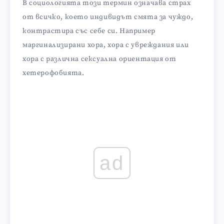
В социологията този термин означава страх
от всичко, което индивидът смята за чуждо,
контрастира със себе си. Например
маргинализирани хора, хора с увреждания или
хора с различна сексуална ориентация от
хетерофобията.
ad