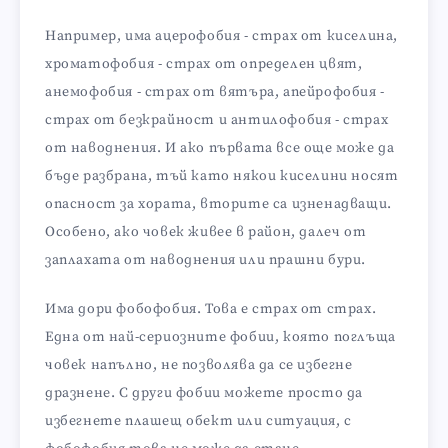
Например, има ацерофобия - страх от киселина,
хроматофобия - страх от определен цвят,
анемофобия - страх от вятъра, апейрофобия -
страх от безкрайност и антилофобия - страх
от наводнения. И ако първата все още може да
бъде разбрана, тъй като някои киселини носят
опасност за хората, вторите са изненадващи.
Особено, ако човек живее в район, далеч от
заплахата от наводнения или прашни бури.
Има дори фобофобия. Това е страх от страх.
Една от най-сериозните фобии, която поглъща
човек напълно, не позволява да се избегне
дразнене. С други фобии можете просто да
избегнете плашещ обект или ситуация, с