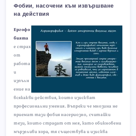
Фобии, насочени към извършване
на действия
Ергофо
бията
е страх
от
работа
и
изпълн
ение на
всякакви действия, които изискват
професионални умения. Въпреки че мнозина не
приемат тази фобия насериозно, считайки
тези, които страдат от нея, като обикновени
мързеливи хора, тя съществува и изисква