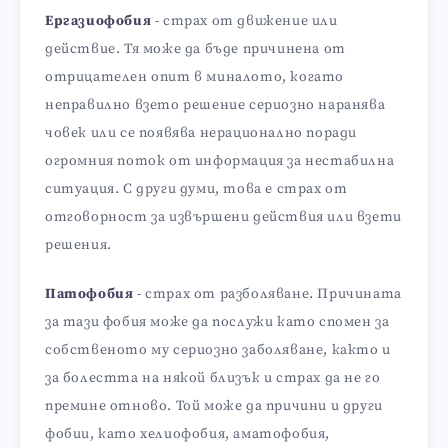
Ергазиофобия
- страх от движение или
действие. Тя може да бъде причинена от
отрицателен опит в миналото, когато
неправилно взето решение сериозно наранява
човек или се появява нерационално поради
огромния поток от информация за нестабилна
ситуация. С други думи, това е страх от
отговорност за извършени действия или взети
решения.
Патофобия
- страх от разболяване. Причината
за тази фобия може да послужи като спомен за
собственото му сериозно заболяване, както и
за болестта на някой близък и страх да не го
премине отново. Той може да причини и други
фобии, като хелиофобия, аматофобия,