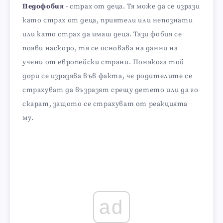
Педофобия
- страх от деца. Тя може да се изрази
като страх от деца, приятели или непознати
или като страх да имаш деца. Тази фобия се
появи наскоро, тя се основава на данни на
учени от европейски страни. Понякога той
дори се изразява във факта, че родителите се
страхуват да възразят срещу детето или да го
скарат, защото се страхуват от реакцията
му.
ad