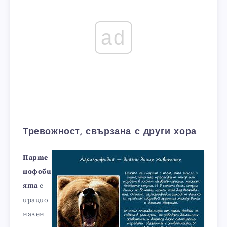
ad
Тревожност, свързана с други хора
Парте
нофоби
ята
е
ирацио
нален