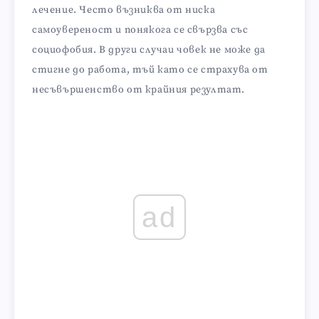
лечение. Често възниква от ниска
самоувереност и понякога се свързва със
социофобия. В други случаи човек не може да
стигне до работа, тъй като се страхува от
несъвършенство от крайния резултат.
ad