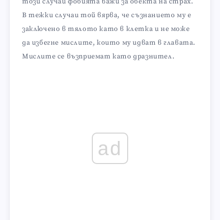
този случай фобията важи за обекта на страх.
В тежки случаи той вярва, че съзнанието му е
заключено в тялото като в клетка и не може
да избегне мислите, които му идват в главата.
Мислите се възприемат като дразнител.
ad