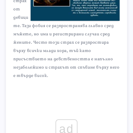
страх
от
девици
те. Тази фобия се разпространява главно сред
мъжете, но има и регистрирани случаи сред
жените. Често този страх се разпростира
върху всички млади хора, тъй като
присъствието на девствеността е напълно
незабележимо и страхът от спъване върху него
е твърде висок.
ad