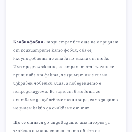
Кловнофобия
- този страх все още не е признат
от психиатрите като фобия, обаче,
клоунофобията не става по-малка от това.
Има предположение, че страхът от клоуни се
причинява от факта, че гримът им е силно
изкривен човешки лица, а поведението е
непредсказуемо. Всъщност в живота се
опитваме да избягваме пияни хора, само защото
не знаем какво да очакваме от тях.
Що се отнася до индивидите: има теория за
зловеща долина, според която обект се