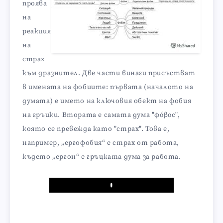
проява
на
реакция
на
страх
към дразнител. Две части винаги присъстват
в имената на фобиите: първата (началото на
думата) е името на ключовия обект на фобия
на гръцки. Втората е самата дума "φόβοc",
която се превежда като "страх". Това е,
например, „ергофобия“ е страх от работа,
където „ергон“ е гръцката дума за работа.
Play