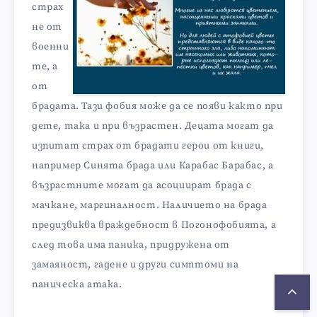
страх
не от
военни
те, а
от
брадата. Тази фобия може да се появи както при
дете, така и при възрастен. Децата могат да
изпитат страх от брадати герои от книги,
например Синята брада или Карабас Барабас, а
възрастните могат да асоциират брада с
мачкане, маргиналност. Наличието на брада
предизвиква враждебност в Погонофобията, а
след това има паника, придружена от
замаяност, гадене и други симптоми на
паническа атака.