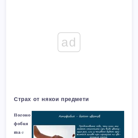
ad
Страх от някои предмети
Погоно
фобия
та
е