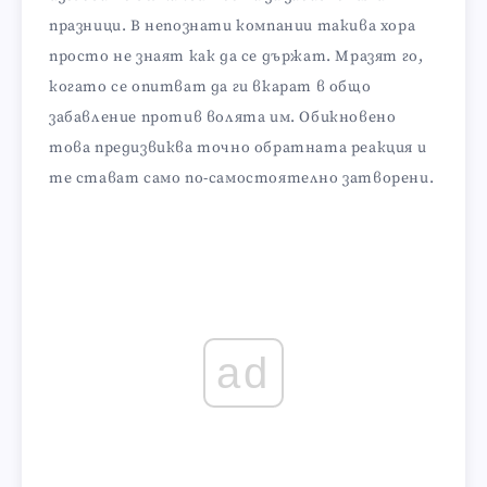
празници. В непознати компании такива хора
просто не знаят как да се държат. Мразят го,
когато се опитват да ги вкарат в общо
забавление против волята им. Обикновено
това предизвиква точно обратната реакция и
те стават само по-самостоятелно затворени.
ad