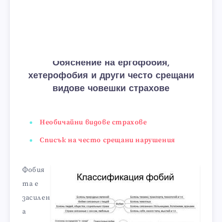
Обяснение на ергофобия,
хетерофобия и други често срещани
видове човешки страхове
Необичайни видове страхове
Списък на често срещани нарушения
Фобия
та е
засилен
а