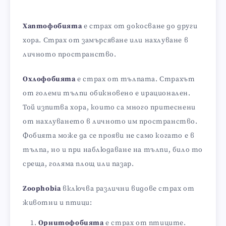
Хаптофобията
е страх от докосване до други
хора. Страх от замърсяване или нахлуване в
личното пространство.
Охлофобията
е страх от тълпата. Страхът
от големи тълпи обикновено е ирационален.
Той изпитва хора, които са много притеснени
от нахлуването в личното им пространство.
Фобията може да се прояви не само когато е в
тълпа, но и при наблюдаване на тълпи, било то
среща, голяма площ или пазар.
Zoophobia
включва различни видове страх от
животни и птици:
Орнитофобията
е страх от птиците.