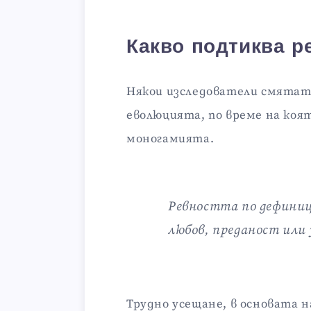
Какво подтиква р
Някои изследователи смятат
еволюцията, по време на коя
моногамията.
Ревността по дефиници
любов, преданост или
Трудно усещане, в основата н