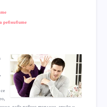
ите
на ревнивите
а
,
 се
го,