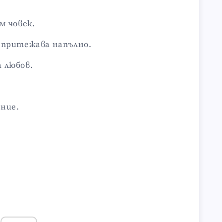
м човек.
 притежава напълно.
 любов.
ние.