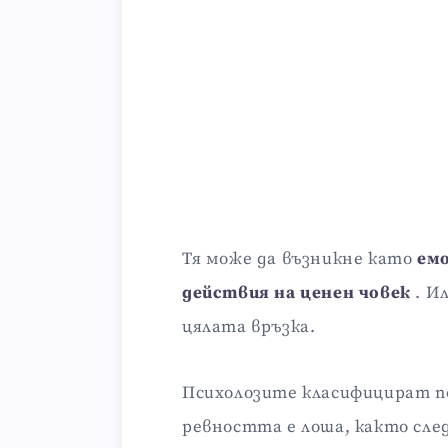
Тя може да възникне като
емо
действия на ценен човек
. И
цялата връзка.
Психолозите класифицират по
ревността е лоша, както сле