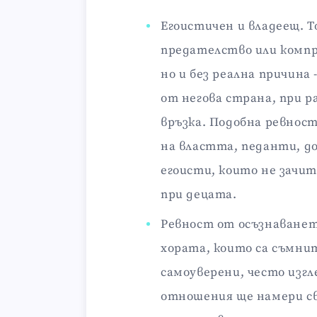
Егоистичен и владеещ. То
предателство или комп
но и без реална причина
от негова страна, при р
връзка. Подобна ревнос
на властта, педанти, д
егоисти, които не зачит
при децата.
Ревност от осъзнаванет
хората, които са съмнит
самоуверени, често изгл
отношения ще намери св