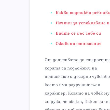
Какво подтиква ревнив
Начини за успокояване 
Бийте се със себе си
Оживени отношения
От детството до старостт
хората са подложени на
потискащо и досадно чувство
което има разрушителен
характер. Когато на човек му
струва, че обект, важен за не