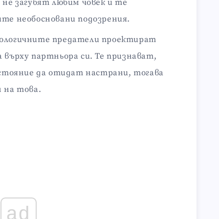
 не загубят любим човек и те
ите необосновани подозрения.
тологичните предатели проектират
 върху партньора си. Те признават,
ъстояние да отидат настрани, тогава
 на това.
ad