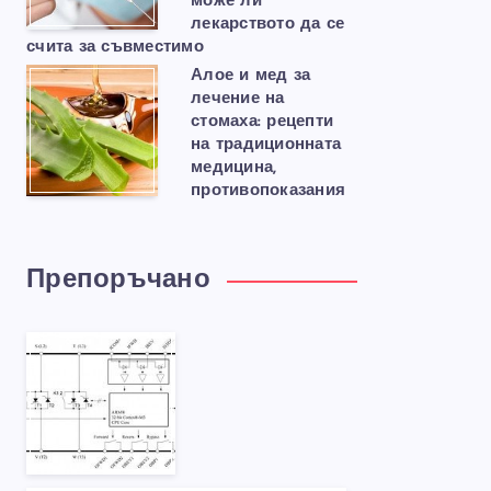
може ли
лекарството да се
счита за съвместимо
Алое и мед за
лечение на
стомаха: рецепти
на традиционната
медицина,
противопоказания
Препоръчано