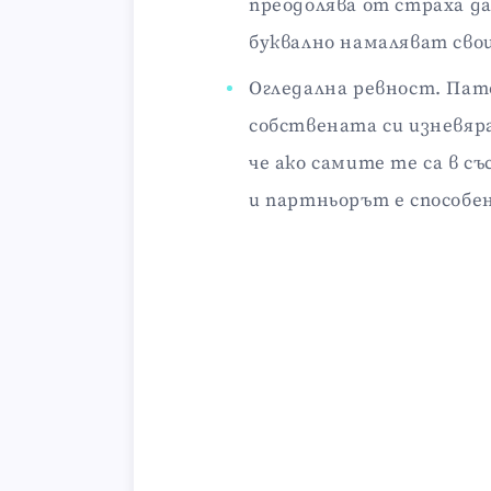
преодолява от страха да
буквално намаляват сво
Огледална ревност. Па
собствената си изневяра
че ако самите те са в с
и партньорът е способен