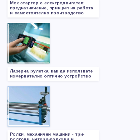
Мек стартер с електродвигател:
предназначение, принцип на работа
и самостоятелно производство
Лазерна рулетка: как да използвате
измервателно оптично устройство
Ролки: механични машини - три-
ролкови, четири-ролкови и