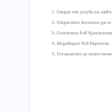
Страх от загуба на люби
Страстно желание да го
Съмнение във взаимната
Недоверие във вярност.
Усещането за самосъмне