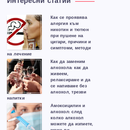
Интересни статии
Как се проявява
алергия към
никотин и тютюн
при пушене на
цигари, причини и
симптоми, методи
на лечение
Как да заменим
алкохола: как да
живеем,
релаксираме и да
се напиваме без
алкохол, трезви
напитки
Амоксицилин и
алкохол: след
колко алкохол
можете да изпиете,