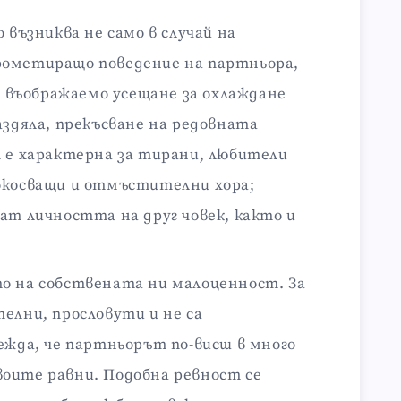
 възниква не само в случай на
рометиращо поведение на партньора,
 - въображаемо усещане за охлаждане
аздяла, прекъсване на редовната
т е характерна за тирани, любители
окосващи и отмъстителни хора;
ат личността на друг човек, както и
о на собствената ни малоценност. За
елни, прословути и не са
ежда, че партньорът по-висш в много
оите равни. Подобна ревност се