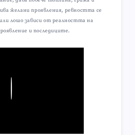
ание, дава повече топлина, грижа и
кива желани проявления, ревността се
 или лошо зависи от реалността на
роявление и последиците.
Play