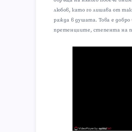
обръща на някого повече вним
любов, като го лишава от та
ражда в душата. Това е добро
претенциите, степента на п