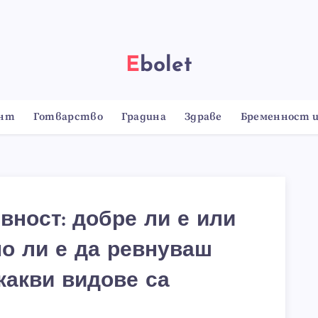
Ebolet
онт
Готварство
Градина
Здраве
Бременност и
вност: добре ли е или
о ли е да ревнуваш
какви видове са