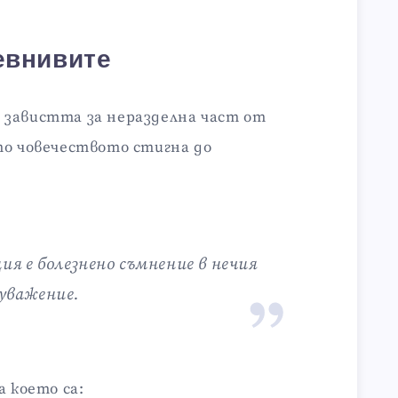
евнивите
 завистта за неразделна част от
то човечеството стигна до
я е болезнено съмнение в нечия
 уважение.
а което са: