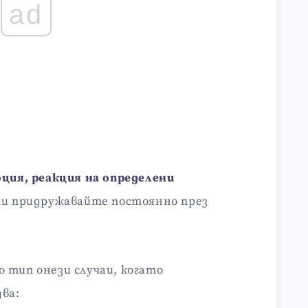
ad
ция, реакция на определени
ли придружавайте постоянно през
 тип онези случаи, когато
два: