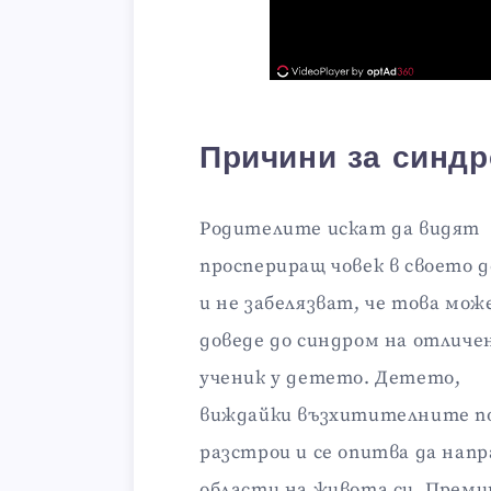
Причини за синд
Родителите искат да видят
проспериращ човек в своето 
и не забелязват, че това мож
доведе до синдром на отличе
ученик у детето. Детето,
виждайки възхитителните пог
разстрои и се опитва да напр
области на живота си. Преми