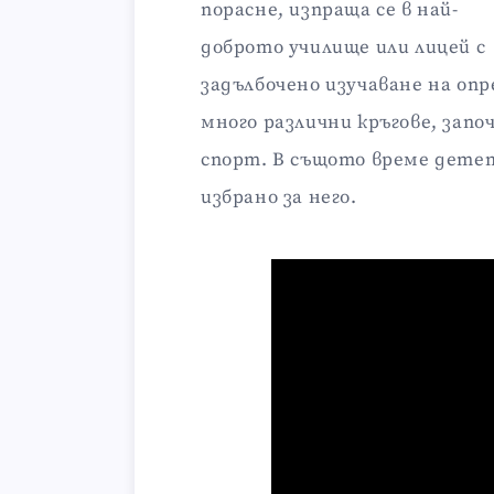
порасне, изпраща се в най-
доброто училище или лицей с
задълбочено изучаване на опр
много различни кръгове, запо
спорт. В същото време детет
избрано за него.