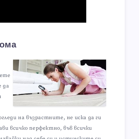
рома
дете
е да
н
леди на възрастните, не иска да ги
ави всичко перфектно, във всички
навайки над себе си и истинските си