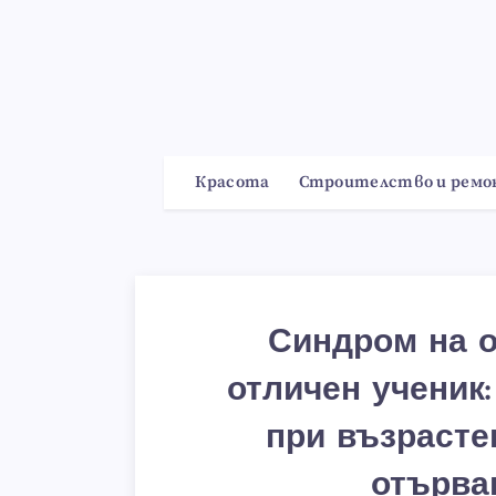
Красота
Строителство и рем
Синдром на о
отличен ученик
при възрастен
отърва