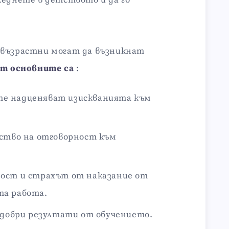
 възрастни могат да възникнат
от основните са
:
е надценяват изискванията към
вство на отговорност към
ост и страхът от наказание от
та работа.
а добри резултати от обучението.