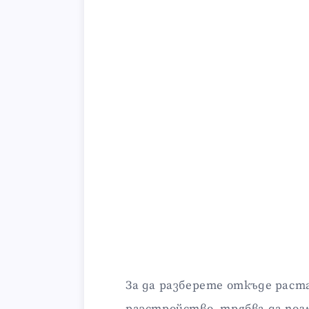
За да разберете откъде раст
разстройство, трябва да пог