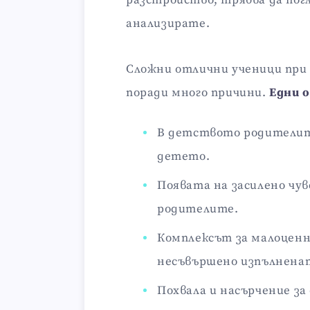
анализирате.
Сложни отлични ученици при
поради много причини.
Едни 
В детството родителит
детето.
Появата на засилено чу
родителите.
Комплексът за малоценн
несъвършено изпълнена
Похвала и насърчение з