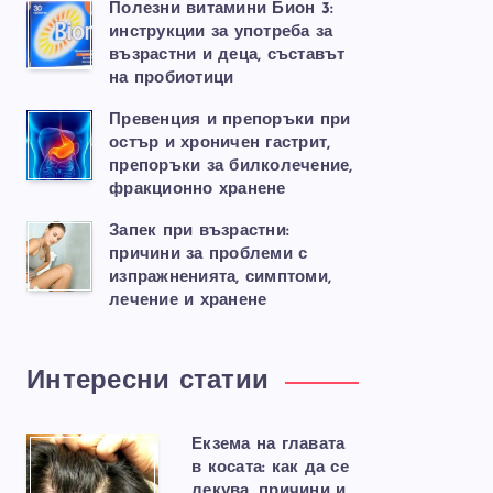
Полезни витамини Бион 3:
инструкции за употреба за
възрастни и деца, съставът
на пробиотици
Превенция и препоръки при
остър и хроничен гастрит,
препоръки за билколечение,
фракционно хранене
Запек при възрастни:
причини за проблеми с
изпражненията, симптоми,
лечение и хранене
Интересни статии
Екзема на главата
в косата: как да се
лекува, причини и