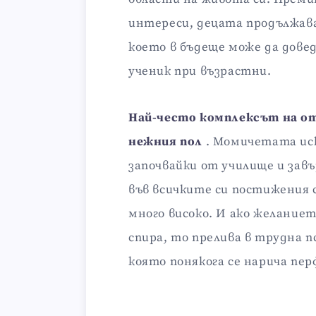
интереси, децата продължава
което в бъдеще може да дове
ученик при възрастни.
Най-често комплексът на от
нежния пол
. Момичетата иск
започвайки от училище и зав
във всичките си постижения
много високо. И ако желаниет
спира, то прелива в трудна п
която понякога се нарича пе