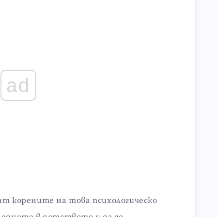
ad
ат корените на това психологическо
леднете в детството и да го