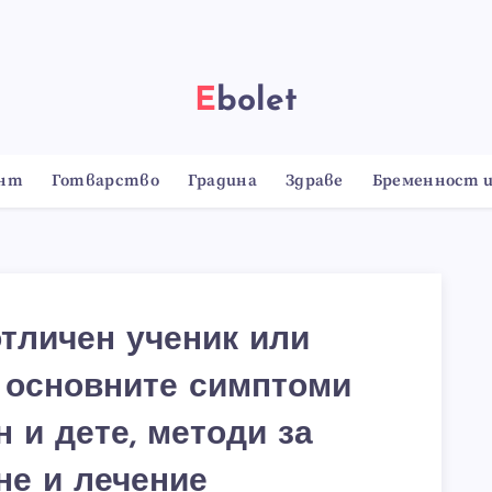
Ebolet
онт
Готварство
Градина
Здраве
Бременност и
тличен ученик или
: основните симптоми
 и дете, методи за
не и лечение