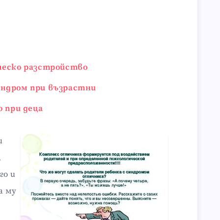
ческо разстройство
ндром при възрастни
о при деца
и
,
го и
а му