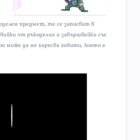
еделен предмет, те се записват в
чвайки от ръкоделие и завършвайки със
о може да не харесва хобито, което е
Play