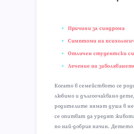
Причини за синдрома
Симптоми на психологи
Отличен студентски си
Лечение на заболяванет
Когато в семейството се род
любимо и дългоочаквано дете
родителите нямат душа в не
се опитват да уредят живот
по най-добрия начин. Детето