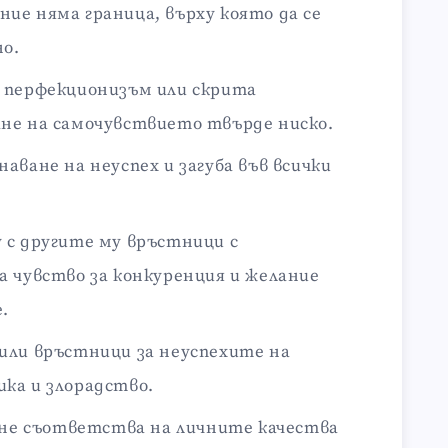
ие няма граница, върху която да се
о.
 перфекционизъм или скрита
не на самочувствието твърде ниско.
аване на неуспех и загуба във всички
 с другите му връстници с
а чувство за конкуренция и желание
.
или връстници за неуспехите на
ка и злорадство.
о не съответства на личните качества