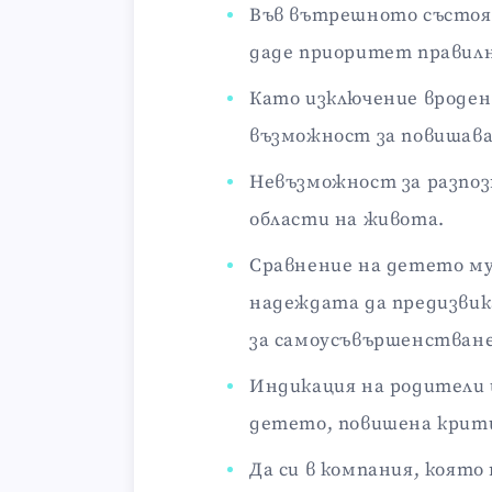
Във вътрешното състоян
даде приоритет правилн
Като изключение вроден
възможност за повишава
Невъзможност за разпозн
области на живота.
Сравнение на детето му
надеждата да предизвик
за самоусъвършенстване
Индикация на родители 
детето, повишена крити
Да си в компания, коят