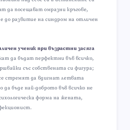
т да посещават омразни кръгове,
де до развитие на синдром на отличен
личен ученик при възрастни засяга
ат да бъдат перфектни във всичко,
ършвайки със собствената си фигура;
 се стремят да вдигнат летвата
о да бъде най-доброто във всичко не
сихологическа форма на жената,
рфекционист.