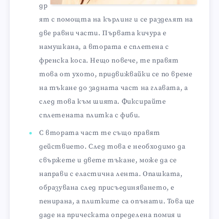
др
ят с помощта на кърлинг и се разделят на
две равни части. Първата кичура е
намушкана, а втората е сплетена с
френска коса. Нещо повече, те правят
това от ухото, придвижвайки се по време
на тъкане до задната част на главата, а
след това към шията. Фиксирайте
сплетената плитка с фиби.
С втората част те също правят
действието. След това е необходимо да
свържете и двете тъкане, може да се
направи с еластична лента. Опашката,
образувана след присъединяването, е
пенирана, а плитките са опънати. Това ще
даде на прическата определена помия и