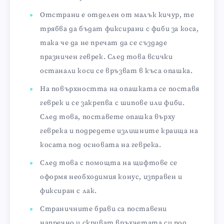
Отстрани е отделен от малък кичур, те
трябва да бъдат фиксирани с фиби за коса,
така че да не пречат да се създаде
празничен геврек. След това всички
останали коси се връзват в къса опашка.
На повърхността на опашката се поставя
геврек и се закрепва с шипове или фиби.
След това, поставете опашка върху
геврека и подредете излишните краища на
косата под основата на геврека.
След това с помощта на щифтове се
оформя необходимия конус, изправен и
фиксиран с лак.
Страничните брави са поставени
напречно и скриват връхчетата си под