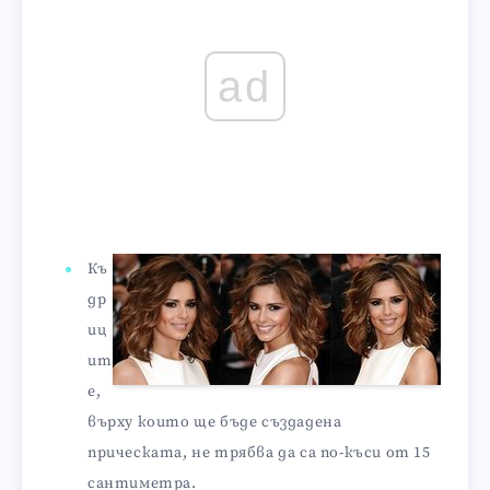
ad
Къ
др
иц
ит
е,
върху които ще бъде създадена
прическата, не трябва да са по-къси от 15
сантиметра.