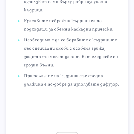
използват само върху добре изсушени
къдрици.
Красивите небрежни къдрици са по-
подходящи за обемни каскадни прически.
Необходимо е да се боравите с къдриците
със специални скоби с особена грижа,
защото те могат да оставят след себе си
грозни вълни.
При полагане на къдрици със средна
дължина е по-добре да използвате дифузор.