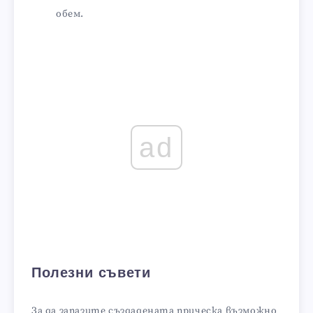
обем.
ad
Полезни съвети
За да запазите създадената прическа възможно