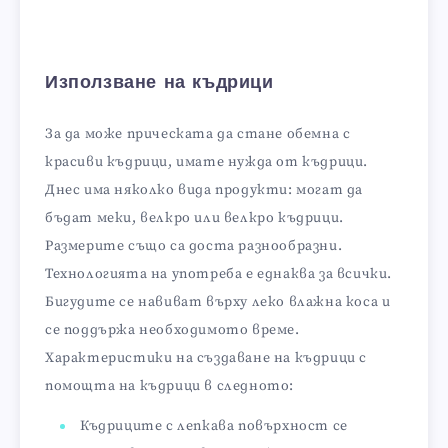
Използване на къдрици
За да може прическата да стане обемна с
красиви къдрици, имате нужда от къдрици.
Днес има няколко вида продукти: могат да
бъдат меки, велкро или велкро къдрици.
Размерите също са доста разнообразни.
Технологията на употреба е еднаква за всички.
Бигудите се навиват върху леко влажна коса и
се поддържа необходимото време.
Характеристики на създаване на къдрици с
помощта на къдрици в следното:
Къдриците с лепкава повърхност се