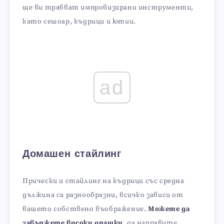
ще ви трябват импровизирани инструменти,
като сешоар, къдрици и ютии.
ad
Домашен стайлинг
Прически и стайлинг на къдрици със средна
дължина са разнообразни, всичко зависи от
вашето собствено въображение.
Можете да
завържете високи опашки
, да направите