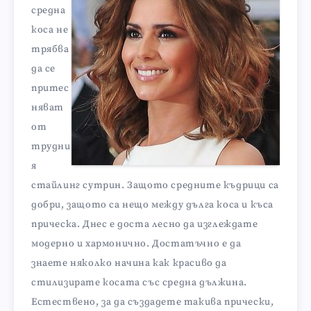
средна
коса не
трябва
да се
притес
няват
от
трудни
я
стайлинг сутрин. Защото средните къдрици са
добри, защото са нещо между дълга коса и къса
прическа. Днес е доста лесно да изглеждате
модерно и хармонично. Достатъчно е да
знаете няколко начина как красиво да
стилизирате косата със средна дължина.
Естествено, за да създадете такива прически,