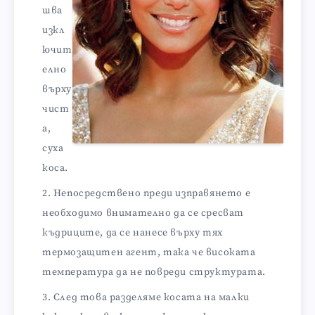
шва
изкл
ючит
елно
върху
чист
а,
суха
коса.
Непосредствено преди изправянето е
необходимо внимателно да се сресват
къдриците, да се нанесе върху тях
термозащитен агент, така че високата
температура да не повреди структурата.
След това разделяме косата на малки