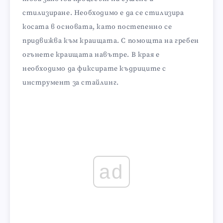
стилизиране. Необходимо е да се стилизира
косата в основата, като постепенно се
придвижва към краищата. С помощта на гребен
огънете краищата навътре. В края е
необходимо да фиксирате къдриците с
инструмент за стайлинг.
ad