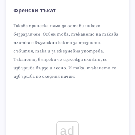
Френски тъкат
Такава прическа няма да остави никого
безразличен. Освен това, тъкането на такава
плитка е възможно както за празнични
събития, така и за ежедневна употреба.
Тъкането, въпреки че изглежда сложно, се
извършва бързо и лесно. И така, тъкането се
извършва по следния начин:
ad