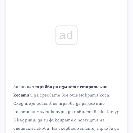
ad
За начало
трябва да измиете старателно
косата
и да сресвате все още мократа коса.
След тези действия трябва да разделите
косата на малки кичури, да навиете всеки кичур
в къдрици, да ги фиксирате с помощта на
специални скоби. На следващо място, трябва да