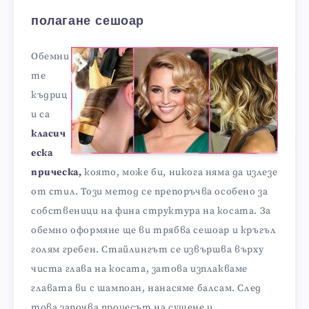
полагане сешоар
Обемни
те
къдриц
и са
класич
еска
прическа,
която, може би, никога няма да излезе
от стил. Този метод се препоръчва особено за
собственици на фина структура на косата. За
обемно оформяне ще ви трябва сешоар и кръгъл
голям гребен. Стайлингът се извършва върху
чиста глава на косата, затова изплакваме
главата ви с шампоан, нанасяме балсам. След
това започва процесът на сушене и