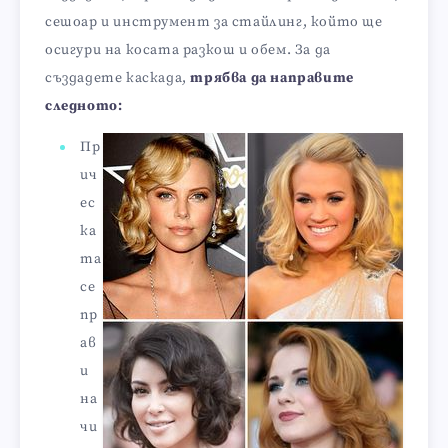
сешоар и инструмент за стайлинг, който ще
осигури на косата разкош и обем. За да
създадете каскада,
трябва да направите
следното:
Пр
ич
ес
ка
та
се
пр
ав
и
на
чи