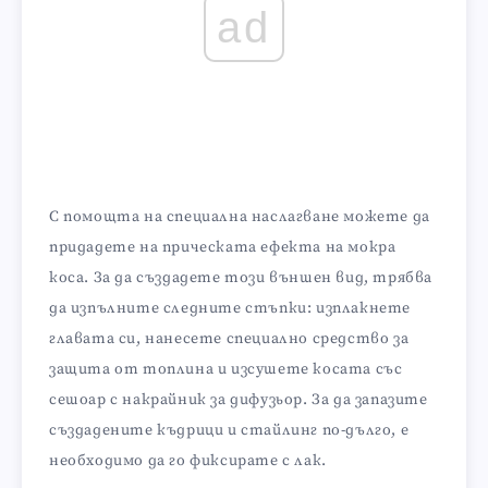
ad
С помощта на специална наслагване можете да
придадете на прическата ефекта на мокра
коса. За да създадете този външен вид, трябва
да изпълните следните стъпки: изплакнете
главата си, нанесете специално средство за
защита от топлина и изсушете косата със
сешоар с накрайник за дифузьор. За да запазите
създадените къдрици и стайлинг по-дълго, е
необходимо да го фиксирате с лак.