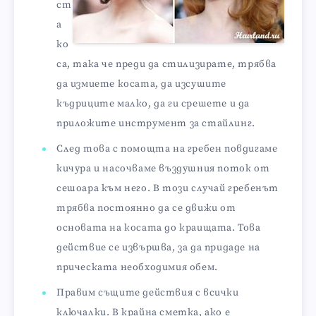
ст
а
ко
са, така че преди да стилизирате, трябва
да измиете косата, да изсушите
къдриците малко, да ги срешете и да
приложите инструмент за стайлинг.
След това с помощта на гребен повдигаме
кичура и насочваме въздушния поток от
сешоара към него. В този случай гребенът
трябва постоянно да се движи от
основата на косата до краищата. Това
действие се извършва, за да придаде на
прическата необходимия обем.
Правим същите действия с всички
ключалки. В крайна сметка, ако е