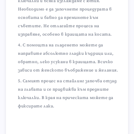
ключалки и всяка изглаждаме с ютия.
Необходимо е да започнете процедурата в
основата и бавно да преминете към
съветите. Не отлагайте процеса на
изправяне, особено в краищата на косата.
С помощта на гладенето можете да
направите абсолютно гладки къдрици или,
обратно, леко усукани в краищата. Всичко
зависи от женското въображение и желания.
Самият процес на стайлинг започва отзад
на главата и се придвижва към предните
ключалки. В края на прическата можете да
фиксирате лака.