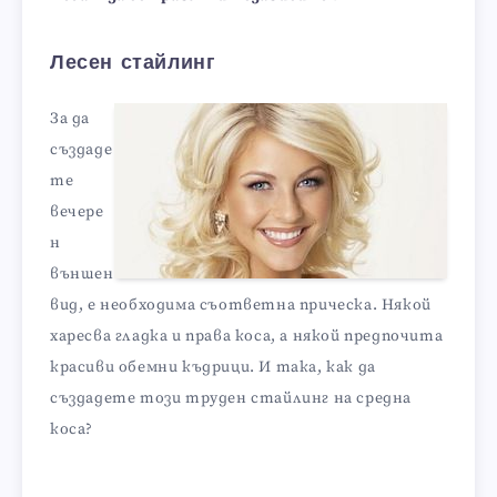
Лесен стайлинг
За да
създаде
те
вечере
н
външен
вид, е необходима съответна прическа. Някой
харесва гладка и права коса, а някой предпочита
красиви обемни къдрици. И така, как да
създадете този труден стайлинг на средна
коса?