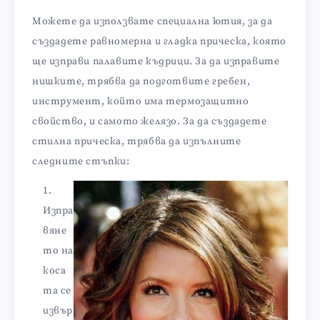
Можете да използвате специална ютия, за да
създадете равномерна и гладка прическа, която
ще изправи палавите къдрици. За да изправите
нишките, трябва да подготвите гребен,
инструмент, който има термозащитно
свойство, и самото желязо. За да създадете
стилна прическа, трябва да изпълните
следните стъпки:
Изпра
вяне
то на
коса
та се
извър