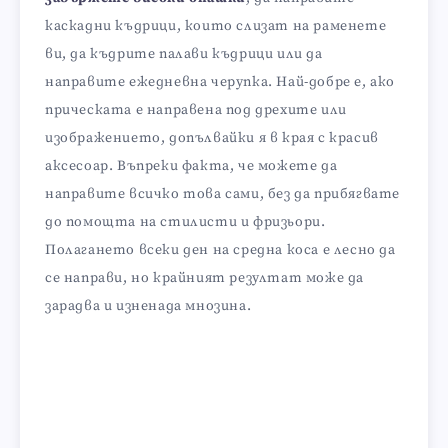
каскадни къдрици, които слизат на раменете
ви, да къдрите палави къдрици или да
направите ежедневна черупка. Най-добре е, ако
прическата е направена под дрехите или
изображението, допълвайки я в края с красив
аксесоар. Въпреки факта, че можете да
направите всичко това сами, без да прибягвате
до помощта на стилисти и фризьори.
Полагането всеки ден на средна коса е лесно да
се направи, но крайният резултат може да
зарадва и изненада мнозина.