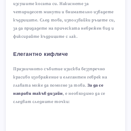
изсушите косата си. Накиснете за
четиридесет минути и внимателно извадете
къдриците. След това, използвайки ръцете си,
за да придадете на прическата небрежен вид и
фиксирайте къдриците с лак.
Елегантно кифличе
Празничното събитие изисква безупречно
красиво изображение и елегантен геврек на
главата може да помогне за това.
За да се
направи такъв дизайн
, е необходимо да се
следват следните точки: