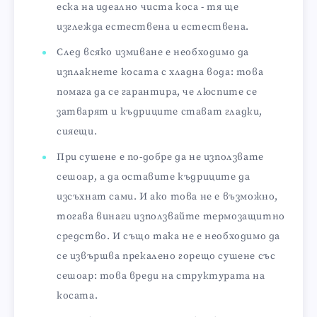
еска на идеално чиста коса - тя ще
изглежда естествена и естествена.
След всяко измиване е необходимо да
изплакнете косата с хладна вода: това
помага да се гарантира, че люспите се
затварят и къдриците стават гладки,
сияещи.
При сушене е по-добре да не използвате
сешоар, а да оставите къдриците да
изсъхнат сами. И ако това не е възможно,
тогава винаги използвайте термозащитно
средство. И също така не е необходимо да
се извършва прекалено горещо сушене със
сешоар: това вреди на структурата на
косата.