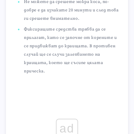
Не можете да срешете мокра коса, по-
добре е да изчакате 20 минути и след това
ги срешете внимателно.
Фиксиращите средства трябва да се
прилагат, като се започне от корените и
се придвижват до краищата. В противен
случай ще се случи залепването на
краищата, което ще съсипе цялата
прическа.
ad