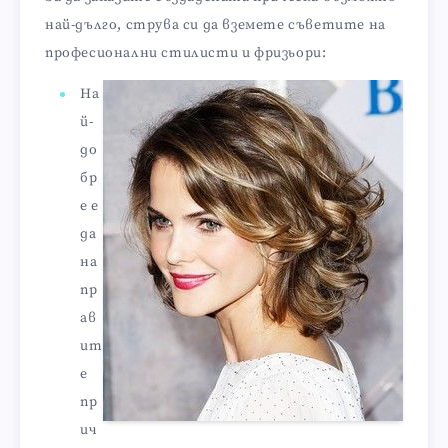
най-дълго, струва си да вземете съветите на
професионални стилисти и фризьори:
На
й-
до
бр
е е
да
на
пр
ав
ит
е
пр
ич