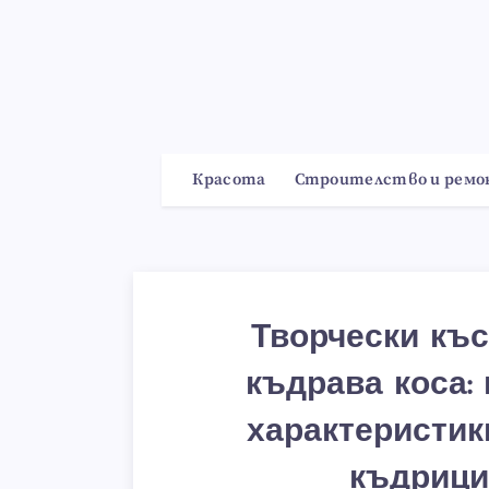
Красота
Строителство и рем
Творчески къс
къдрава коса: 
характеристик
къдрици,