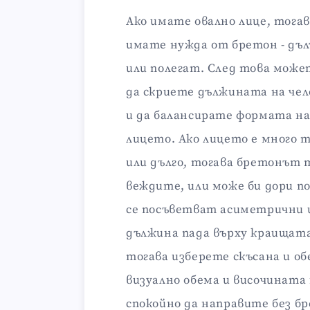
Ако имате овално лице, тогав
имате нужда от бретон - дъл
или полегат. След това може
да скриете дължината на че
и да балансирате формата н
лицето. Ако лицето е много 
или дълго, тогава бретонът 
веждите, или може би дори по
се посъветват асиметрични 
дължина пада върху краищата 
тогава изберете скъсана и об
визуално обема и височината 
спокойно да направите без б