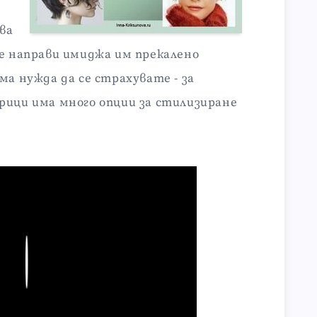
ва
ще направи имиджа им прекалено
ма нужда да се страхувате - за
рици има много опции за стилизиране
Play