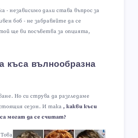
ка - независимо дали става въпрос за
вен боб - не забравяйте да се
той ще ви посъветва за опцията,
а къса вълнообразна
ане. Но си струва да разгледаме
астоящия сезон. И така
, какви къси
са могат да се считат?
 Това