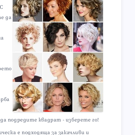
 С
е да
на
оето
ърба
да подредите квадрат - изберете го!
ическа е подходяща за закачливи и