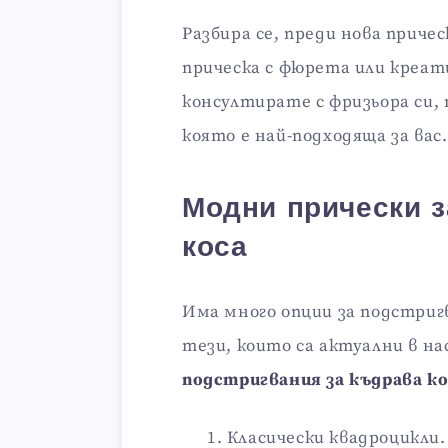
Разбира се, преди нова причес
прическа с фюрета или креати
консултирате с фризьора си, 
която е най-подходяща за вас.
Модни прически з
коса
Има много опции за подстригв
тези, които са актуални в н
подстригвания за къдрава ко
Класически квадроцикли.