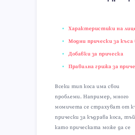
Характеристики на лиц
Модни прически за къса
Добавки за прическа
Правилна грижа за прич
Всеки тип коса има свои
проблеми. Например, много
момичета се страхуват от к
прически за къдрава коса, тъ
като прическата може да се