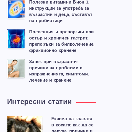
Полезни витамини Бион 3:
инструкции за употреба за
възрастни и деца, съставът
на пробиотици
Превенция и препоръки при
остър и хроничен гастрит,
препоръки за билколечение,
фракционно хранене
Запек при възрастни:
причини за проблеми с
изпражненията, симптоми,
лечение и хранене
Интересни статии
Екзема на главата
в косата: как да се
лекува, причини и