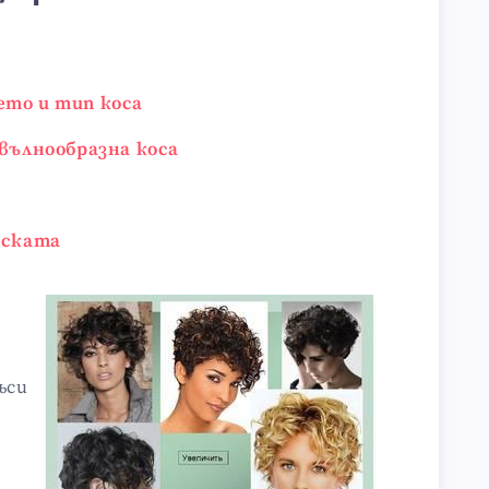
ето и тип коса
 вълнообразна коса
еската
ъси
й