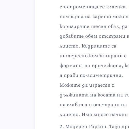
е непроменяща се класика.
помощта на карето может
коригирате тесен овал, да
добавите обем отстрани 
лицето. Къдриците са
интересно комбинирани с
формата на прическата, к
я прави по-асиметрична.
Можете да играете с
дължината на косата на г
на главата и отстрани на
лицето. Има много начини 
Модерен Гаркон. Тази пр