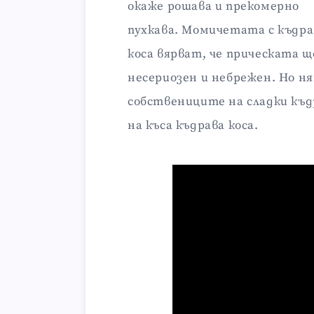
окаже рошава и прекомерно
пухкава. Момичетата с къдра
коса вярват, че прическата 
несериозен и небрежен. Но ня
собствениците на сладки къд
на къса къдрава коса.