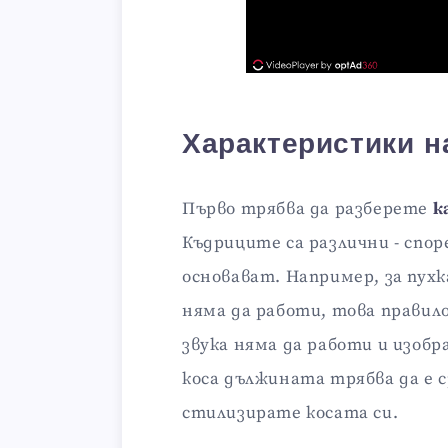
Характеристики н
Първо трябва да разберете
к
Къдриците са различни - спо
основават. Например, за пух
няма да работи, това правило
звука няма да работи и изоб
коса дължината трябва да е с
стилизирате косата си.