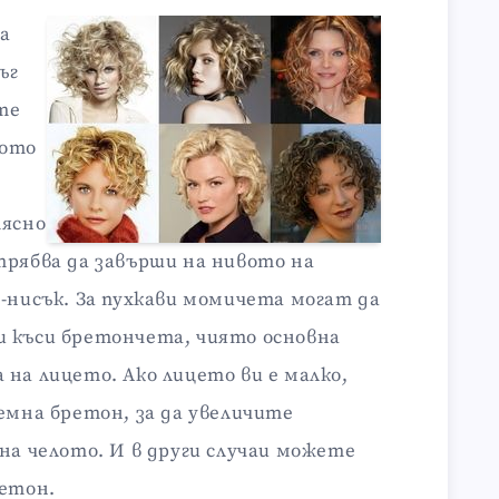
а
ъг
те
лото
а
тясно
трябва да завърши на нивото на
-нисък. За пухкави момичета могат да
и къси бретончета, чиято основна
на лицето. Ако лицето ви е малко,
емна бретон, за да увеличите
на челото. И в други случаи можете
ретон.