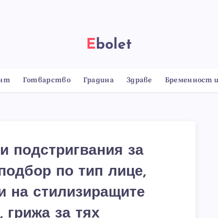
Ebolet
онт
Готварство
Градина
Здраве
Бременност и
и подстригвания за
подбор по тип лице,
и на стилизиращите
 грижа за тях