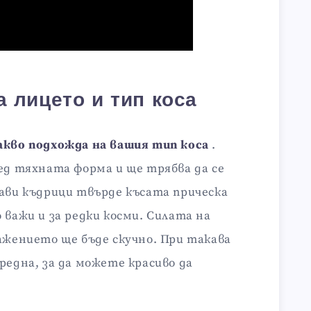
а лицето и тип коса
акво подхожда на вашия тип коса
.
ред тяхната форма и ще трябва да се
кави къдрици твърде късата прическа
 важи и за редки косми. Силата на
ражението ще бъде скучно. При такава
редна, за да можете красиво да