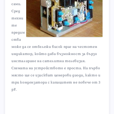
сами.
Сред
техни
те
предим
ства
може да се отбележи висок праг на честотен
индикатор, който дава възможност за бързо
инсталиране на сателитна телевизия.
Схемата на устройството е проста. На първо
място ще се изискват ценерови диоди, както и
три кондензатора с капацитет не повече от 3
pF.