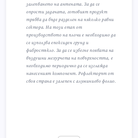
залепването на антената. За да се
опрости задачата, готовият продукт
трябва да бъде разделен на няколко равни
сектора. На този етап от
производството на плочи е необходимо да
се използва епоксиден грунд и
фибростъкло. За да се избегне появата на
въздушни мехурчета на повърхността, е
необходимо периодично да се изглажда
нанесеният компонент. Рефлекторът от
своя страна е залепен с алуминиево фолио.