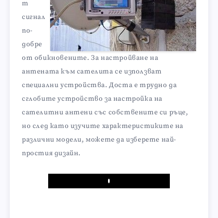
т
сигнал
по-
добре
от обикновените. За настройване на
антената към сателита се използват
специални устройства. Доста е трудно да
сглобите устройство за настройка на
сателитни антени със собствените си ръце,
но след като изучите характеристиките на
различни модели, можете да изберете най-
простия дизайн.
Play