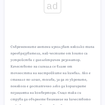
ad
Съвременните антени използват няколко типа
преобразуватели, най-честите от които са
устройства с диелектричен резонатор.
Качеството на сигнала се влияе от
точността на настройките на кимвал. Ако е
станало по-лошо, тогава, за да го укрепите,
понякога е достатъчно леко да коригирате
позицията на конвертора. Също така си
струва да обърнете внимание на качеството