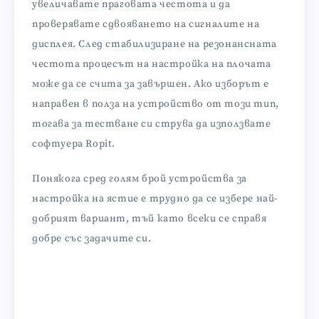
увеличавате праговата честота и да
проверявате сдвояването на сигналите на
дисплея. След стабилизиране на резонансната
честота процесът на настройка на плочата
може да се счита за завършен. Ако изборът е
направен в полза на устройство от този тип,
тогава за тестване си струва да използвате
софтуера Ropit.
Понякога сред голям брой устройства за
настройка на ястие е трудно да се избере най-
добрият вариант, тъй като всеки се справя
добре със задачите си.