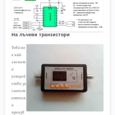
На лъчеви транзистори
Това не
е най-
леснот
о
устрой
ство за
самост
оятелн
о
произв