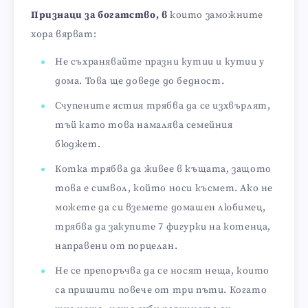
Признаци за богатство, в
които заможните
хора вярват:
Не съхранявайте празни кутии и кутии у
дома. Това ще доведе до бедност.
Счупените ястия трябва да се изхвърлят,
тъй като това намалява семейния
бюджет.
Котка трябва да живее в къщата, защото
това е символ, който носи късмет. Ако не
можете да си вземете домашен любимец,
трябва да закупите 7 фигурки на котенца,
направени от порцелан.
Не се препоръчва да се носят неща, които
са пришити повече от три пъти. Когато