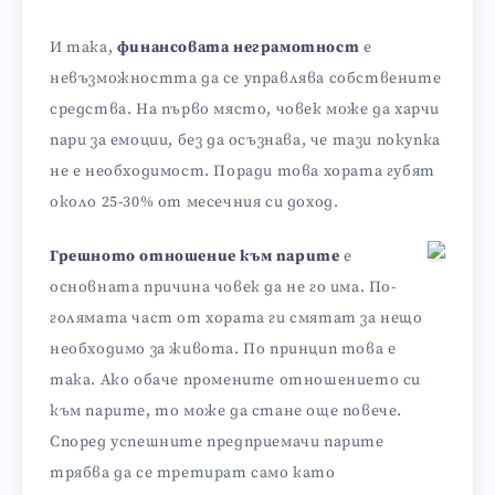
И така,
финансовата неграмотност
е
невъзможността да се управлява собствените
средства. На първо място, човек може да харчи
пари за емоции, без да осъзнава, че тази покупка
не е необходимост. Поради това хората губят
около 25-30% от месечния си доход.
Грешното отношение към парите
е
основната причина човек да не го има. По-
голямата част от хората ги смятат за нещо
необходимо за живота. По принцип това е
така. Ако обаче промените отношението си
към парите, то може да стане още повече.
Според успешните предприемачи парите
трябва да се третират само като