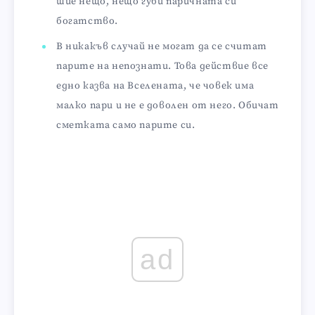
шие нещо, нещо губи паричната си
богатство.
В никакъв случай не могат да се считат
парите на непознати. Това действие все
едно казва на Вселената, че човек има
малко пари и не е доволен от него. Обичат
сметката само парите си.
ad