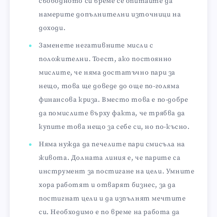
свободното си време се опитайте да
намерите допълнителни източници на
доходи.
Заменете негативните мисли с
положителни. Тоест, ако постоянно
мислите, че няма достатъчно пари за
нещо, това ще доведе до още по-голяма
финансова криза. Вместо това е по-добре
да помислите върху факта, че трябва да
купите това нещо за себе си, но по-късно.
Няма нужда да печелите пари смисъла на
живота. Долната линия е, че парите са
инструмент за постигане на цели. Умните
хора работят и отварят бизнес, за да
постигнат цели и да изпълнят мечтите
си. Необходимо е по време на работа да