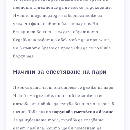
нейното изпълнение да не мисли за доходите.
Именно този подход към бизнеса може да
увеличи финансовото благополучие. Но
всъщност всичко се случва обратното.
Седейки на работа, човек може да я проклина,
но в същото време да продължи да се появява
върху нея.
Начини за спестяване на пари
По-голямата част от стреса се дължи на пари.
Някой има дългове, но някой не може да се
отърве от навика да купува всичко по никакъв
начин. Това силно
нарушава умствения баланс
.
За да избегнете това, трябва да спазвате
десет правила, които ще ви помогнат да