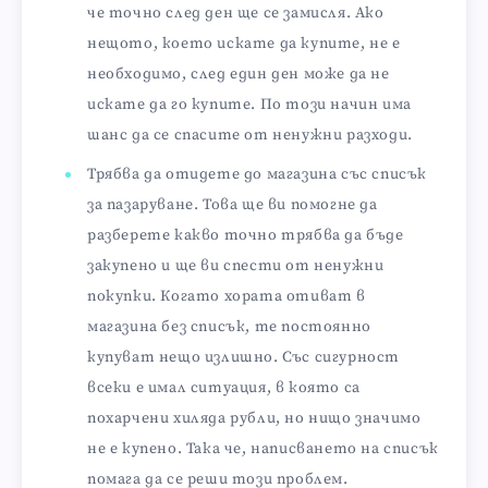
че точно след ден ще се замисля. Ако
нещото, което искате да купите, не е
необходимо, след един ден може да не
искате да го купите. По този начин има
шанс да се спасите от ненужни разходи.
Трябва да отидете до магазина със списък
за пазаруване. Това ще ви помогне да
разберете какво точно трябва да бъде
закупено и ще ви спести от ненужни
покупки. Когато хората отиват в
магазина без списък, те постоянно
купуват нещо излишно. Със сигурност
всеки е имал ситуация, в която са
похарчени хиляда рубли, но нищо значимо
не е купено. Така че, написването на списък
помага да се реши този проблем.