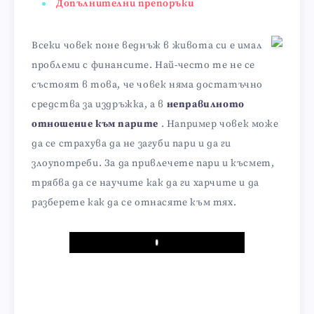
Допълнителни препоръки
Всеки човек поне веднъж в живота си е имал
проблеми с финансите. Най-често те не се
състоят в това, че човек няма достатъчно
средства за издръжка, а в
неправилното
отношение към парите
. Например човек може
да се страхува да не загуби пари и да ги
злоупотреби. За да привлечете пари и късмет,
трябва да се научите как да ги харчите и да
разберете как да се отнасяте към тях.
Play