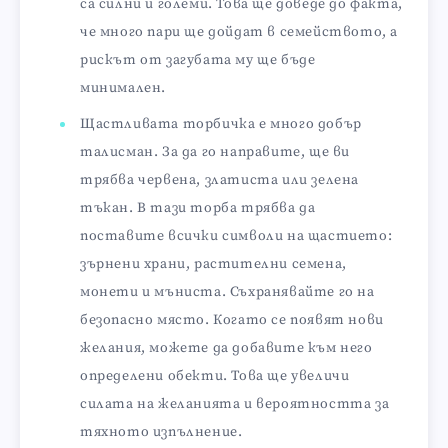
са силни и големи. Това ще доведе до факта,
че много пари ще дойдат в семейството, а
рискът от загубата му ще бъде
минимален.
Щастливата торбичка е много добър
талисман. За да го направите, ще ви
трябва червена, златиста или зелена
тъкан. В тази торба трябва да
поставите всички символи на щастието:
зърнени храни, растителни семена,
монети и мъниста. Съхранявайте го на
безопасно място. Когато се появят нови
желания, можете да добавите към него
определени обекти. Това ще увеличи
силата на желанията и вероятността за
тяхното изпълнение.