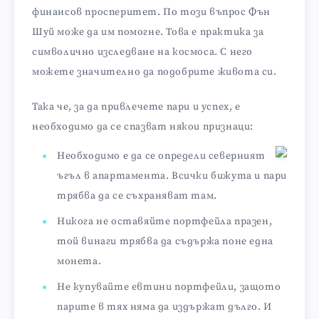
финансов просперитет. По този въпрос Фън
Шуй може да им помогне. Това е практика за
символично изследване на космоса. С него
можете значително да подобрите живота си.
Така че, за да привлечете пари и успех, е
необходимо да се спазват някои признаци:
Необходимо е да се определи северният
ъгъл в апартамента. Всички бижута и пари
трябва да се съхраняват там.
Никога не оставяйте портфейла празен,
той винаги трябва да съдържа поне една
монета.
Не купувайте евтини портфейли, защото
парите в тях няма да издържат дълго. И