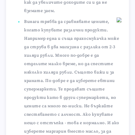
как да увеличите доходите си и да не
вземате заем.
Винаги трябва да сравнявате цените,
когато купувате различни продукти.
Например една и съща прахосмукачка може
да струва в два магазина с разлика от 2-3
хиляди рубли. Много по-добре е да
отделите малко време, но да спестите
няколко хиляди рубли. Същото важи и за
храната. По-добре е да изберете евтини
супермаркети. Те продават същите
продукти като в други супермаркети, но
цените са много по-ниски. Не бъркайте
спестяването с алчност. Ако купувате
нещо с отстъпка - това е нормално. И ако
изберете маргарин вместо масло, за да