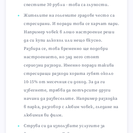
спестите 30 рубли - това са глупости.
Жителите на големите градове често са
стресирани. И поради това се харчат пари.
Например човек в лошо настроение реши
да си купи алкохол или нещо вкусно.
Разбира се, това временно ще подобри
настроението, но зад него стоят
сериозни разходи. Именно поради такива
стресиращи разходи хората губят около
10-15% от месечния си доход. За да ги
избегнете, трябва да потърсите други
начини да развеселите. Например разходка
в парка, разговор с любим човек, гледане на
любимия ви филм.
Струва си да използвате услугите за