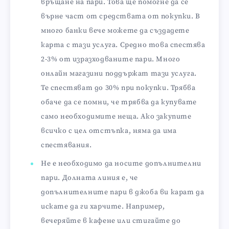
връщане на пари. Това ще помогне да се
върне част от средствата от покупки. В
много банки вече можете да създадете
карта с тази услуга. Средно това спестява
2-3% от изразходваните пари. Много
онлайн магазини поддържат тази услуга.
Те спестяват до 30% при покупки. Трябва
обаче да се помни, че трябва да купувате
само необходимите неща. Ако закупите
всичко с цел отстъпка, няма да има
спестявания.
Не е необходимо да носите допълнителни
пари. Долната линия е, че
допълнителните пари в джоба ви карат да
искате да ги харчите. Например,
вечеряйте в кафене или стигайте до