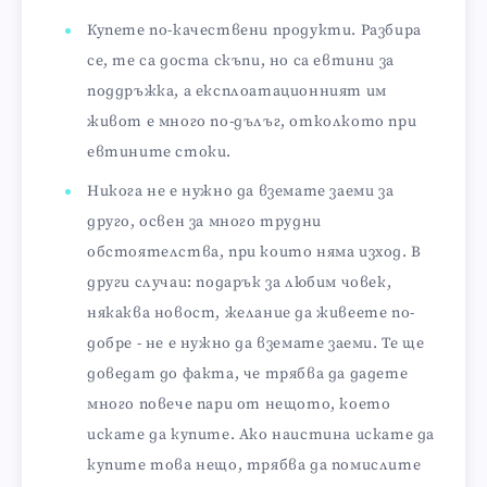
Купете по-качествени продукти. Разбира
се, те са доста скъпи, но са евтини за
поддръжка, а експлоатационният им
живот е много по-дълъг, отколкото при
евтините стоки.
Никога не е нужно да вземате заеми за
друго, освен за много трудни
обстоятелства, при които няма изход. В
други случаи: подарък за любим човек,
някаква новост, желание да живеете по-
добре - не е нужно да вземате заеми. Те ще
доведат до факта, че трябва да дадете
много повече пари от нещото, което
искате да купите. Ако наистина искате да
купите това нещо, трябва да помислите