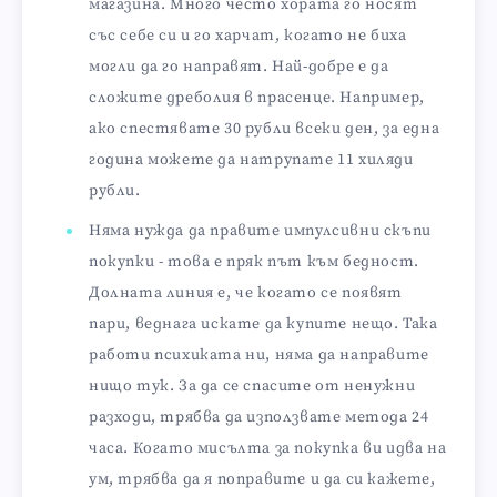
магазина. Много често хората го носят
със себе си и го харчат, когато не биха
могли да го направят. Най-добре е да
сложите дреболия в прасенце. Например,
ако спестявате 30 рубли всеки ден, за една
година можете да натрупате 11 хиляди
рубли.
Няма нужда да правите импулсивни скъпи
покупки - това е пряк път към бедност.
Долната линия е, че когато се появят
пари, веднага искате да купите нещо. Така
работи психиката ни, няма да направите
нищо тук. За да се спасите от ненужни
разходи, трябва да използвате метода 24
часа. Когато мисълта за покупка ви идва на
ум, трябва да я поправите и да си кажете,