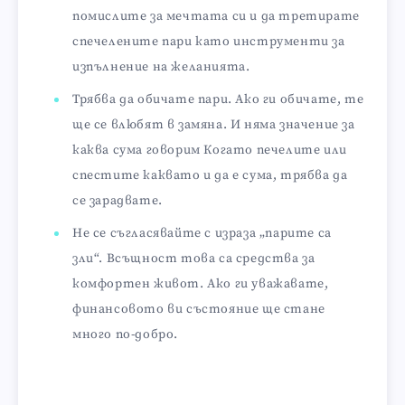
помислите за мечтата си и да третирате
спечелените пари като инструменти за
изпълнение на желанията.
Трябва да обичате пари. Ако ги обичате, те
ще се влюбят в замяна. И няма значение за
каква сума говорим Когато печелите или
спестите каквато и да е сума, трябва да
се зарадвате.
Не се съгласявайте с израза „парите са
зли“. Всъщност това са средства за
комфортен живот. Ако ги уважавате,
финансовото ви състояние ще стане
много по-добро.