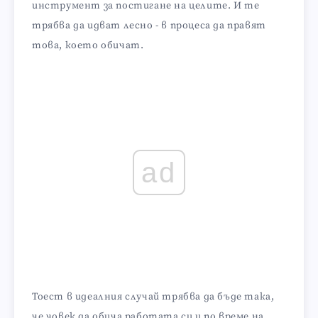
инструмент за постигане на целите. И те
трябва да идват лесно - в процеса да правят
това, което обичат.
ad
Тоест в идеалния случай трябва да бъде така,
че човек да обича работата си и по време на