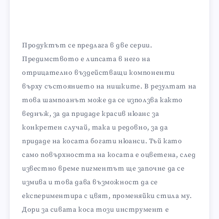
Продуктът се предлага в две серии.
Предимството е липсата в него на
отрицателно въздействащи компоненти
върху състоянието на нишките. В резултат на
това шампоанът може да се използва както
веднъж, за да придаде красив нюанс за
конкретен случай, така и редовно, за да
придаде на косата богати нюанси. Тъй като
само повърхността на косата е оцветена, след
известно време пигментът ще започне да се
измива и това дава възможност да се
експериментира с цвят, променяйки стила му.
Дори за сивата коса този инструмент е