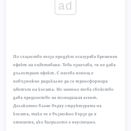
ad
По същество този продукт осигурява временен
ефект на оцветяване. Това означава, че не дава
дълготраен ефект. С негова помощ е
невъзможно радикално да се трансформира
цветът на косата. Но именно това свойство
дава предимство на тониращия агент.
Деликатно влияе върху структурата на
косата, така че е възможно бързо да я
отмиете, ако багрилото е неуспешно.