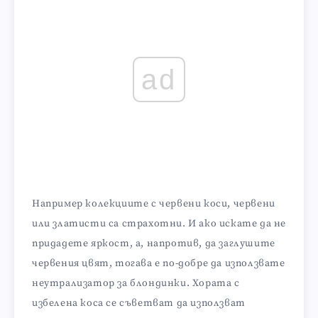
ad
Например колекциите с червени коси, червени
или златисти са страхотни. И ако искате да не
придадете яркост, а, напротив, да заглушите
червения цвят, тогава е по-добре да използвате
неутрализатор за блондинки. Хората с
избелена коса се съветват да използват