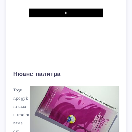
Play
Нюанс палитра
Този
продук
т има
широка
гама
от