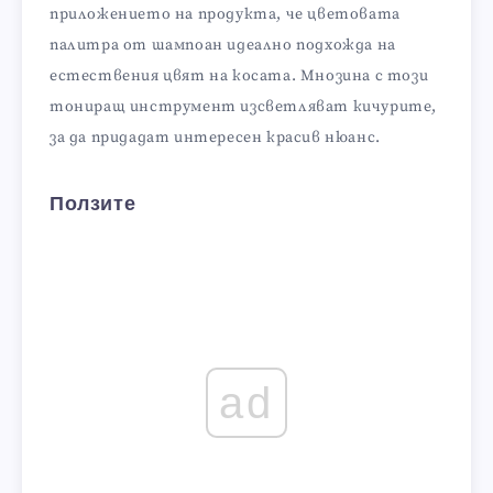
приложението на продукта, че цветовата
палитра от шампоан идеално подхожда на
естествения цвят на косата. Мнозина с този
тониращ инструмент изсветляват кичурите,
за да придадат интересен красив нюанс.
Ползите
ad