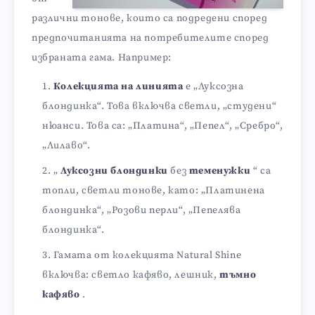
различни тонове, които са подредени според
предпочитанията на потребителите според
избраната гама. Например:
Колекцията на линията
е „Луксозна
блондинка“. Това включва светли, „студени“
нюанси. Това са: „Платина“, „Пепел“, „Сребро“,
„Лилаво“.
„
Луксозни блондинки
без
теменужки
“ са
топли, светли тонове, като: „Платинена
блондинка“, „Розови перли“, „Пепелява
блондинка“.
Гамата от колекцията Natural Shine
включва: светло кафяво, лешник,
тъмно
кафяво
.