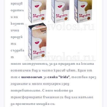
произв
одител
и на
козмет
ични
продук
ти
създава
т
много инструменти, за да придадат на косата
естетичен вид и чисто красив цвят. Един от
тях е
шампоанът
за
сянка "Irida"
, тестван през
годините и много популярен сред
потребителите. С него можете да
трансформирате външния си вид или напълно
да промените имиджа си.