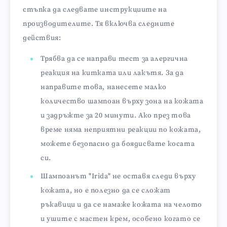
стъпка да следвате инструкциите на
производителите. Тя включва следните
действия:
Трябва да се направи тест за алергична
реакция на китката или лакътя. За да
направите това, нанесете малко
количество шампоан върху зона на кожата
и задръжте за 20 минути. Ако през това
време няма неприятни реакции по кожата,
можете безопасно да боядисвате косата
си.
Шампоанът "Irida" не оставя следи върху
кожата, но е полезно да се сложат
ръкавици и да се намаже кожата на челото
и ушите с мастен крем, особено когато се