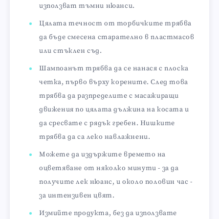
използват тъмни нюанси.
Цялата течност от торбичките трябва
да бъде смесена старателно в пластмасов
или стъклен съд.
Шампоанът трябва да се нанася с плоска
четка, първо върху корените. След това
трябва да разпределите с масажиращи
движения по цялата дължина на косата и
да сресвате с рядък гребен. Нишките
трябва да са леко навлажнени.
Можете да издържите времето на
оцветяване от няколко минути - за да
получите лек нюанс, и около половин час -
за интензивен цвят.
Измийте продукта, без да използвате