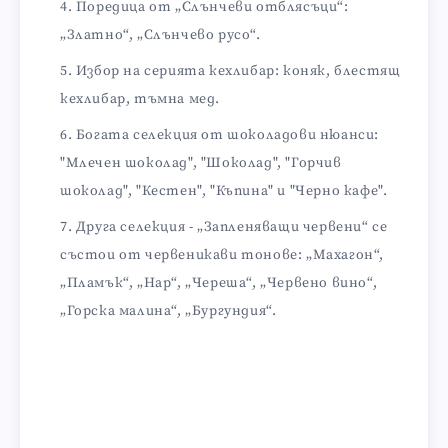
Поредица от „Слънчеви отблясъци“:
„Златно“, „Слънчево русо“.
Избор на серията кехлибар: коняк, блестящ
кехлибар, тъмна мед.
Богата селекция от шоколадови нюанси:
"Млечен шоколад", "Шоколад", "Горчив
шоколад", "Кестен", "Къпина" и "Черно кафе".
Друга селекция - „Запленяващи червени“ се
състои от червеникави тонове: „Махагон“,
„Пламък“, „Нар“, „Череша“, „Червено вино“,
„Горска малина“, „Бургундия“.