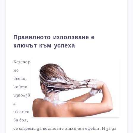
Правилното използване е
ключът към успеха
Безспор
но
всеки,
който
използв
а
нюансо
ва боя,
се стреми да постигне отличен ефект. И за да