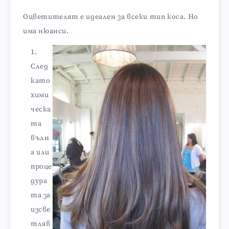
Оцветителят е идеален за всеки тип коса. Но
има нюанси.
След
като
хими
ческа
та
вълн
а или
проце
дура
та за
изсве
тляв