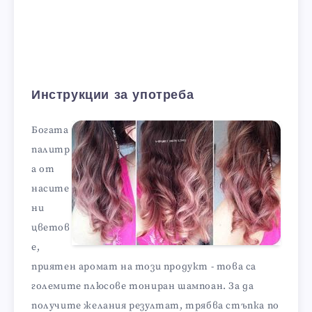
Инструкции за употреба
Богата
палитр
а от
насите
ни
цветов
е,
приятен аромат на този продукт - това са
големите плюсове тониран шампоан. За да
получите желания резултат, трябва стъпка по