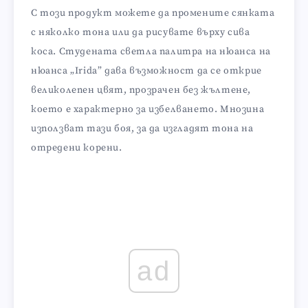
С този продукт можете да промените сянката
с няколко тона или да рисувате върху сива
коса. Студената светла палитра на нюанса на
нюанса „Irida” дава възможност да се открие
великолепен цвят, прозрачен без жълтене,
което е характерно за избелването. Мнозина
използват тази боя, за да изгладят тона на
отредени корени.
ad