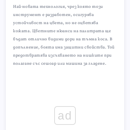
Най-новата технология, чрез която този
инструмент е разработен, осигурява
устойчивост на цвета, но не оцветява
кожата. Цветните нюанси на палитрата ще
бъдат отлично видими дори на тъмна коса. В
допълнение, боята има защитни свойства. Той
предотвратява изсъхването на нишките при
полагане със сешоар или машина за гладене.
ad