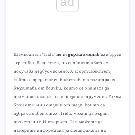
ad
Шампоанът "Irida"
не съдържа амоняк
или други
агресивни вещества, но сияйният цвят се
получава недвусмислено. А асортиментът,
който е представен в цветовата палитра, се
възхищава от всички, които се опитаха да
променят имиджа си с този инструмент. Голям
брой отлични отзиви от тези, които са
избрали оцветителя Irida, могат да бъдат
прочетени в Интернет. Там можете да
намерите информация за спецификата на