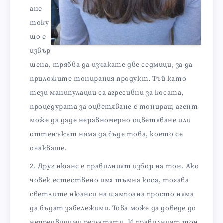
ане
току-
що е
извър
шена, трябва да изчакате две седмици, за да
приложите тонирания продукт. Тъй като
тези манипулации са агресивни за косата,
процедурата за оцветяване с тониращ агент
може да даде неравномерно оцветяване или
оттенъкът няма да бъде това, което се
очакваше.
Друг нюанс е правилният избор на тон. Ако
човек естествено има тъмна коса, тогава
светлите нюанси на шампоана просто няма
да бъдат забележими. Това може да доведе до
непредвидими резултати. И правилният тон