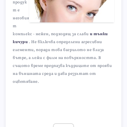
продук
т е
неговия
т
комплекс - нежен, подходящ за слаби
и тънки
кичури
. Не включва определени агресивни
елементи, поради това багрилото не влиза
вътре, а лежи с филм на повърхността. В
същото време предпазва къдриците от прояви
на външната среда и дава резултат от
оцветяване.