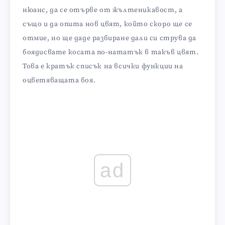
нюанс, да се отърве от жълтеникавост, а
също и да опита нов цвят, който скоро ще се
отмие, но ще даде разбиране дали си струва да
боядисвате косата по-нататък в такъв цвят.
Това е кратък списък на всички функции на
оцветяващата боя.
ad