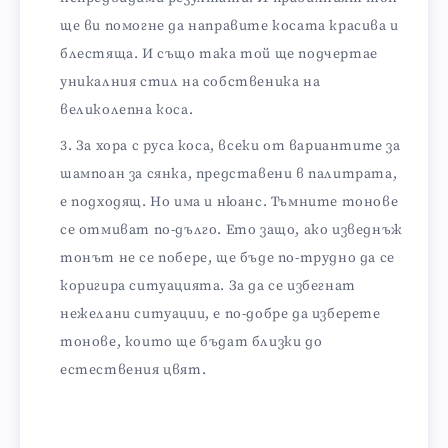
ще ви помогне да направите косата красива и
блестяща. И също така той ще подчертае
уникалния стил на собственика на
великолепна коса.
За хора с руса коса, всеки от вариантите за
шампоан за сянка, представени в палитрата,
е подходящ. Но има и нюанс. Тъмните тонове
се отмиват по-дълго. Ето защо, ако изведнъж
тонът не се побере, ще бъде по-трудно да се
коригира ситуацията. За да се избегнат
нежелани ситуации, е по-добре да изберете
тонове, които ще бъдат близки до
естествения цвят.