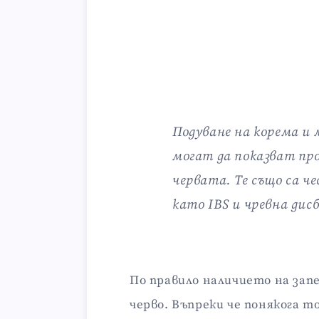
Подуване на корема и
могат да показват про
червата. Те също са ч
като IBS и чревна дисб
По правило наличието на запе
черво. Въпреки че понякога т