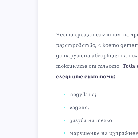
Често срещан симптом на чр
разстройство, с което детето
до нарушена абсорбция на по
токсините от тялото.
Това 
следните симптоми:
подуване;
гадене;
загуба на тегло
нарушение на изпражне