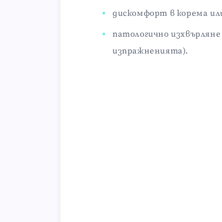
дискомфорт в корема или
патологично изхвърляне о
изпражненията).