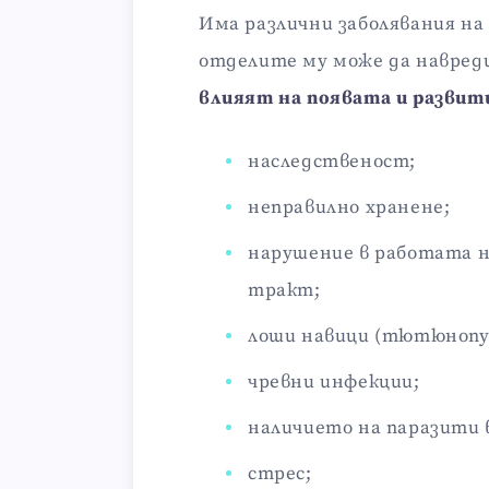
Има различни заболявания на 
отделите му може да навред
влияят на появата и развит
наследственост;
неправилно хранене;
нарушение в работата н
тракт;
лоши навици (тютюнопуш
чревни инфекции;
наличието на паразити
стрес;