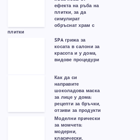
ефекта на ръба на
плитки, за да
симулират
обръснат храм с
плитки
SPA грижа за
косата в салони за
красота и у дома,
видове процедури
Как да си
направите
шоколадова маска
за лице у дома:
рецепти за бръчки,
отзиви за продукти
Моделни прически
за момчета:
модерни,
класически,