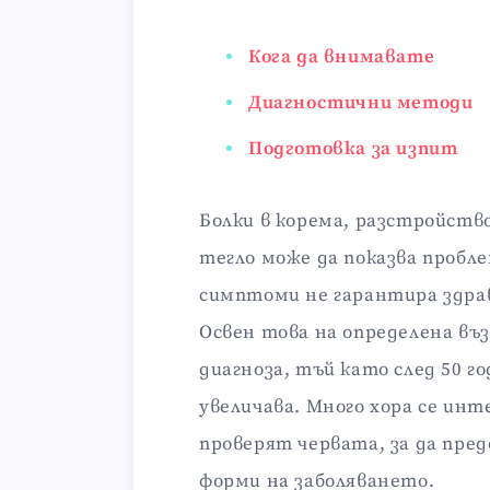
Кога да внимавате
Диагностични методи
Подготовка за изпит
Болки в корема, разстройств
тегло може да показва пробле
симптоми не гарантира здрав
Освен това на определена въз
диагноза, тъй като след 50 г
увеличава. Много хора се инт
проверят червата, за да пр
форми на заболяването.