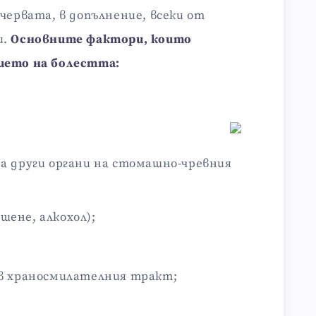
червата, в допълнение, всеки от
и.
Основните фактори, които
ието на болестта:
а други органи на стомашно-чревния
ене, алкохол);
 в храносмилателния тракт;