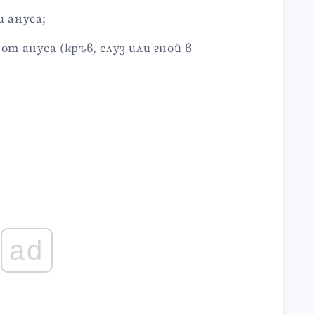
 ануса;
т ануса (кръв, слуз или гной в
ad