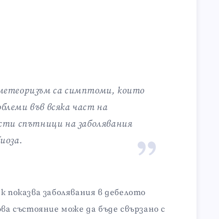
 метеоризъм са симптоми, които
блеми във всяка част на
ести спътници на заболявания
иоза.
к показва заболявания в дебелото
ова състояние може да бъде свързано с