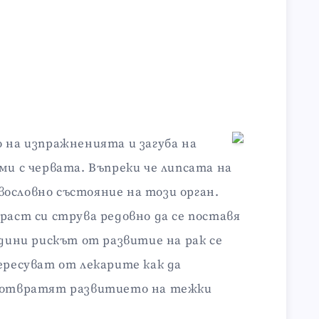
о на изпражненията и загуба на
ми с червата. Въпреки че липсата на
ословно състояние на този орган.
раст си струва редовно да се поставя
одини рискът от развитие на рак се
ересуват от лекарите как да
едотвратят развитието на тежки