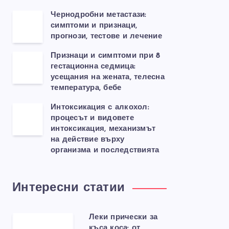
Чернодробни метастази:
симптоми и признаци,
прогнози, тестове и лечение
Признаци и симптоми при 8
гестационна седмица:
усещания на жената, телесна
температура, бебе
Интоксикация с алкохол:
процесът и видовете
интоксикация, механизмът
на действие върху
организма и последствията
Интересни статии
Леки прически за
къса коса: от