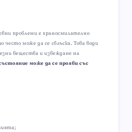
евни проблеми е храносмилателно
 често може да се сблъска. Това води
лезни вещества и извеждане на
състояние може да се прояви със
нията;