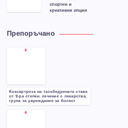
спортни и
креативни опции
Препоръчано
Коксартроза на тазобедрената става
от 2-ра степен: лечение с лекарства,
група за увреждания за болест