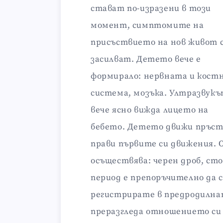
стават по-изразени в този
момент, симптомите на
присъствието на нов живот 
засилват. Детето вече е
формирало: нервната и кост
система, мозъка. Ултразвук
вече ясно вижда лицето на
бебето. Детето движи пръст
прави първите си движения. 
осъществява: черен дроб, сто
период е препоръчително да с
регистрирате в предродилна
преразгледа отношението си 