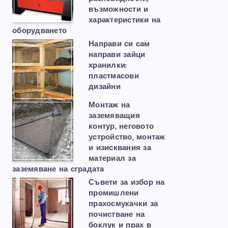
възможности и
характеристики на
оборудването
Направи си сам
направи зайци
хранилки:
пластмасови
дизайни
Монтаж на
заземяващия
контур, неговото
устройство, монтаж
и изисквания за
материал за
заземяване на сградата
Съвети за избор на
промишлени
прахосмукачки за
почистване на
боклук и прах в