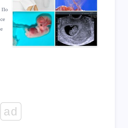
 По
 се
се
ad