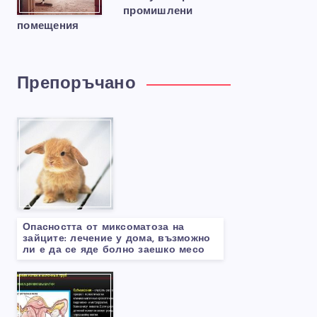
промишлени
помещения
Препоръчано
Опасността от миксоматоза на
зайците: лечение у дома, възможно
ли е да се яде болно заешко месо