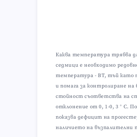
Каква температура трябва д
седмици е необходимо редовн
температура - BT, тъй като
и помага за контролиране н
стойност съответства на ст
отклонение от 0, 1-0, 3 ° C
показва дефицит на прогесте
наличието на възпалителни п