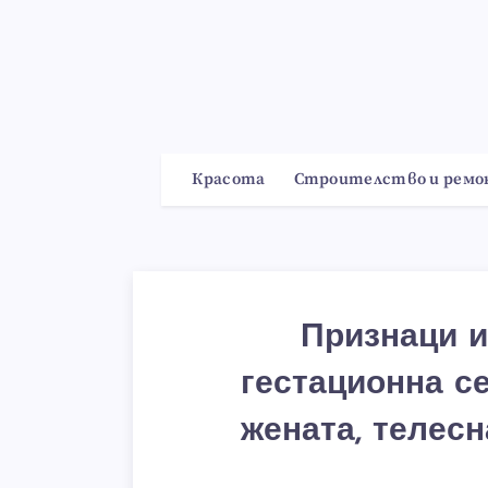
Красота
Строителство и рем
Признаци и
гестационна с
жената, телесн