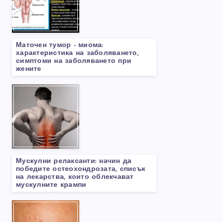
Маточен тумор - миома:
характеристика на заболяването,
симптоми на заболяването при
жените
Мускулни релаксанти: начин да
победите остеохондрозата, списък
на лекарства, които облекчават
мускулните крампи