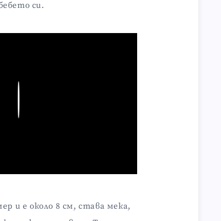
бебето си.
Play
р и е около 8 см, става мека,