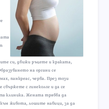
се
ната
ът
ите си, движи ръцете и краката,
Образуването на органи се
мах, панкреас, черва. През този
е свържете с гинеколог и да се
та клиника. Жената трябва да
към живота, лошите навици, за да