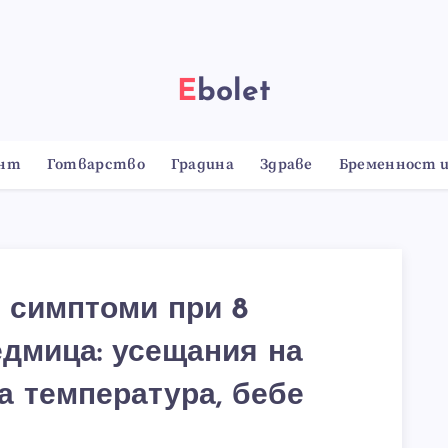
Ebolet
онт
Готварство
Градина
Здраве
Бременност и
 симптоми при 8
едмица: усещания на
а температура, бебе