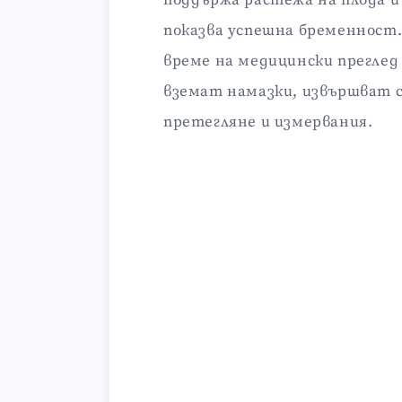
поддържа растежа на плода и
показва успешна бременност.
време на медицински преглед
вземат намазки, извършват 
претегляне и измервания.