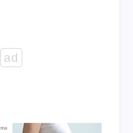
ad
ата