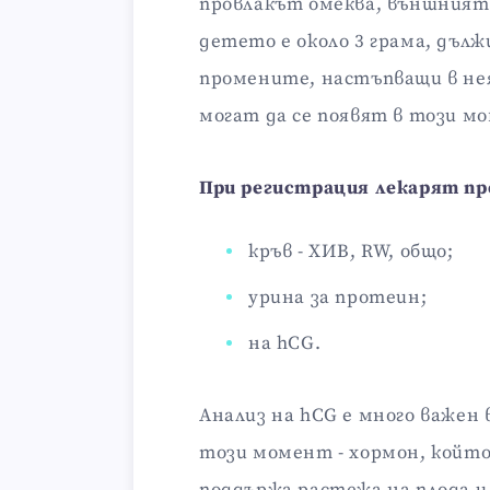
провлакът омеква, външният 
детето е около 3 грама, дълж
промените, настъпващи в нея
могат да се появят в този м
При регистрация лекарят пр
кръв - ХИВ, RW, общо;
урина за протеин;
на hCG.
Анализ на hCG е много важен 
този момент - хормон, койт