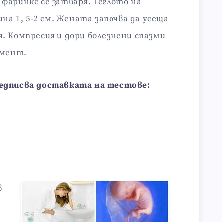
фаринкс се затваря. Теглото на
ина 1, 5-2 см. Жената започва да усеща
. Компресия и дори болезнени спазми
омент.
едписва доставката на тестове:
в
о