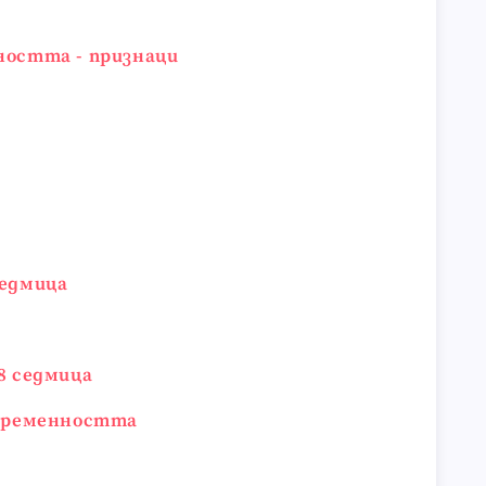
ността - признаци
седмица
8 седмица
 бременността