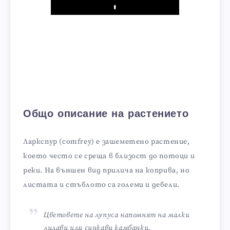
Play
Общо описание на растението
Ларкспур (comfrey) е зашеметено растение,
което често се среща в близост до потоци и
реки. На външен вид прилича на коприва, но
листата и стъблото са големи и дебели.
Цветовете на лупуса напомнят на малки
лилави или синкави камбанки.