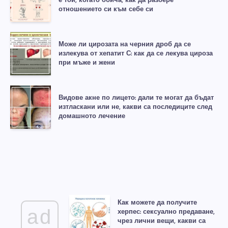
е той, когато обича, как да разбере
отношението си към себе си
Може ли цирозата на черния дроб да се
излекува от хепатит С: как да се лекува цироза
при мъже и жени
Видове акне по лицето: дали те могат да бъдат
изтласкани или не, какви са последиците след
домашното лечение
Как можете да получите
ad
херпес: сексуално предаване,
чрез лични вещи, какви са