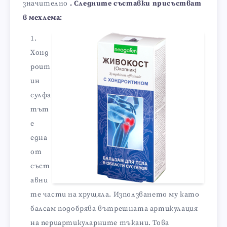
значително
. Следните съставки присъстват
в мехлема:
Хонд
роит
ин
сулфа
тът
е
една
от
съст
авни
те части на хрущяла. Използването му като
балсам подобрява вътрешната артикулация
на периартикуларните тъкани. Това