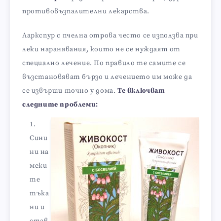
противовъзпалителни лекарства.
Ларкспур с пчелна отрова често се използва при
леки наранявания, които не се нуждаят от
специално лечение. По правило те самите се
възстановяват бързо и лечението им може да
се извърши точно у дома.
Те включват
следните проблеми:
Сини
ни на
меки
те
тъка
ни и