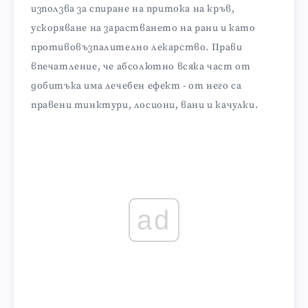
използва за спиране на притока на кръв,
ускоряване на зарастването на рани и като
противовъзпалително лекарство. Прави
впечатление, че абсолютно всяка част от
добитъка има лечебен ефект - от него са
правени тинктури, лосиони, вани и качулки.
ad