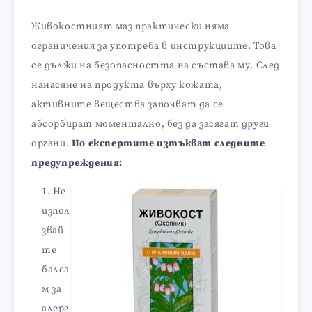
Живокостният маз практически няма
ограничения за употреба в инструкциите. Това
се дължи на безопасността на състава му. След
нанасяне на продукта върху кожата,
активните вещества започват да се
абсорбират моментално, без да засягат други
органи.
Но експертите изтъкват следните
предупреждения:
Не
изпол
звай
те
балса
м за
алерг