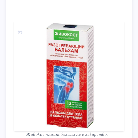
Живокостният балсам не е лекарство.