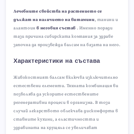
Лечебните свойства на растението се
дължат на наличието на витамини
, танини и
алантоин
в неговия състав
. Именно поради
тази причина сибирската компания за здраве
започна да произвежда балсам на базата на него.
Характеристики на състава
Живокостният балсам включва изключително
естествени елементи. Тяхната комбинация ви
позволява да ускорите естествените
регенеративни процеси в организма. В този
случай лекарството облекчава дискомфорта в
ставните кухини, а еластичността и
здравината на хрущяла се увеличават