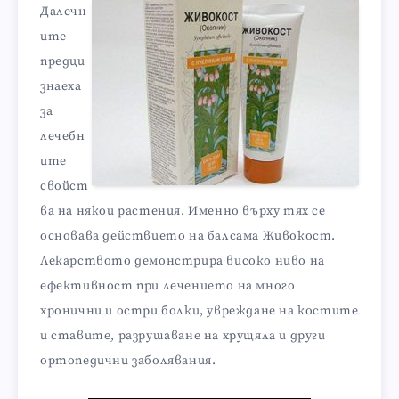
Далечн
ите
предци
знаеха
за
лечебн
ите
свойст
ва на някои растения. Именно върху тях се
основава действието на балсама Живокост.
Лекарството демонстрира високо ниво на
ефективност при лечението на много
хронични и остри болки, увреждане на костите
и ставите, разрушаване на хрущяла и други
ортопедични заболявания.