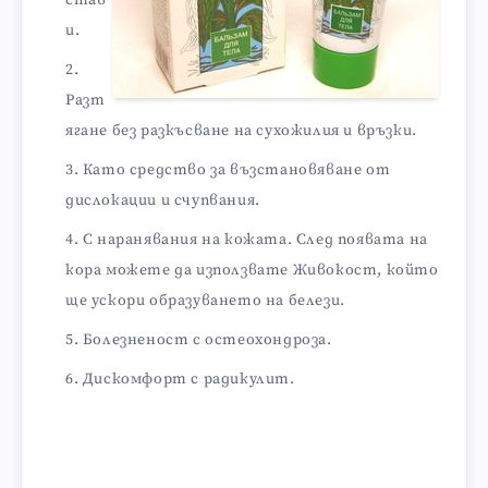
став
и.
Разт
ягане без разкъсване на сухожилия и връзки.
Като средство за възстановяване от
дислокации и счупвания.
С наранявания на кожата. След появата на
кора можете да използвате Живокост, който
ще ускори образуването на белези.
Болезненост с остеохондроза.
Дискомфорт с радикулит.