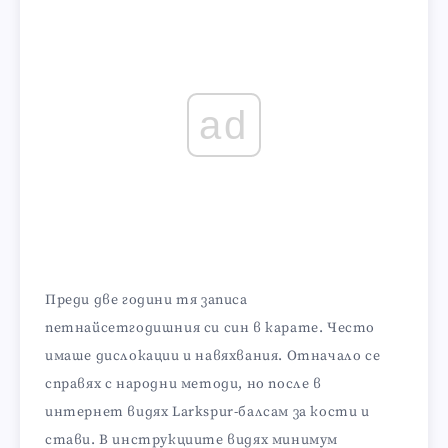
ad
Преди две години тя записа
петнайсетгодишния си син в карате. Често
имаше дислокации и навяхвания. Отначало се
справях с народни методи, но после в
интернет видях Larkspur-балсам за кости и
стави. В инструкциите видях минимум