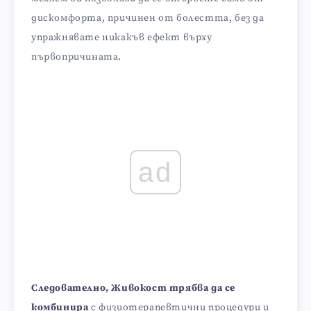
дискомфорта, причинен от болестта, без да
упражнявате никакъв ефект върху
първопричината.
ad
Следователно, Живокост трябва да се
комбинира
с физиотерапевтични процедури и