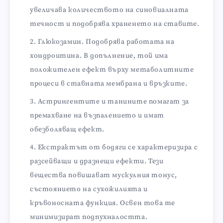
увеличава количеството на синовиалната
течност и подобрява храненето на ставите.
Глюкозамин. Подобрява работата на
хондроитина. В допълнение, той има
положителен ефект върху метаболитните
процеси в ставната мембрана и връзките.
Астрингентите и танините помагат за
премахване на възпалението и имат
обезболяващ ефект.
Екстрактът от бодяги се характеризира с
разсейващи и дразнещи ефекти. Тези
вещества повишават мускулния тонус,
състоянието на сухожилията и
кръвоносната функция. Освен това те
минимизират подпухналостта.