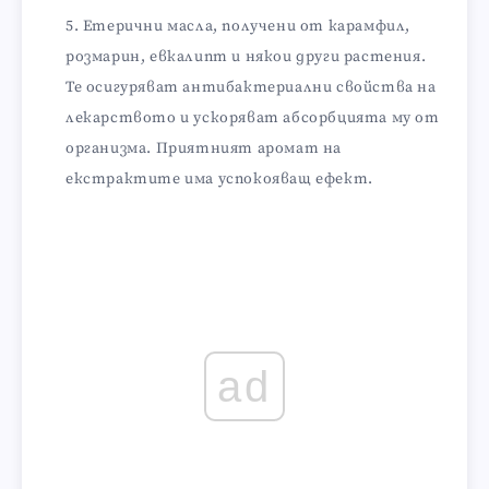
Етерични масла, получени от карамфил,
розмарин, евкалипт и някои други растения.
Те осигуряват антибактериални свойства на
лекарството и ускоряват абсорбцията му от
организма. Приятният аромат на
екстрактите има успокояващ ефект.
ad