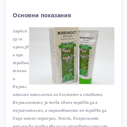
Основни показания
Ларксп
ур се
използв
а при
травма
тични
и
възпал
ителни патологии на костите и ставите.
Възпалението за това обаче трябва да е
незначително, а нараняването не трябва да
бъде много сериозно. Тоест, въпросният
мехлем ви позволява да се отървете само от