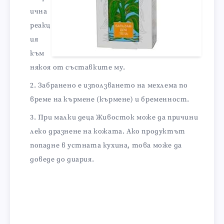
ична
реакц
ия
към
някоя от съставките му.
Забранено е използването на мехлема по
време на кърмене (кърмене) и бременност.
При малки деца Живосток може да причини
леко дразнене на кожата. Ако продуктът
попадне в устната кухина, това може да
доведе до диария.