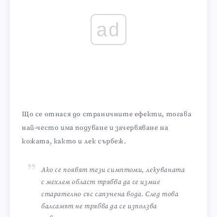
ad
Що се отнася до страничните ефекти, тогава
най-често има подуване и зачервяване на
кожата, както и лек сърбеж.
Ако се появят тези симптоми, лекуваната
с мехлем област трябва да се измие
старателно със сапунена вода. След това
балсамът не трябва да се използва