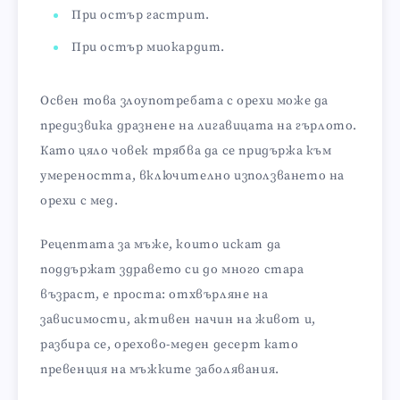
При остър гастрит.
При остър миокардит.
Освен това злоупотребата с орехи може да
предизвика дразнене на лигавицата на гърлото.
Като цяло човек трябва да се придържа към
умереността, включително използването на
орехи с мед.
Рецептата за мъже, които искат да
поддържат здравето си до много стара
възраст, е проста: отхвърляне на
зависимости, активен начин на живот и,
разбира се, орехово-меден десерт като
превенция на мъжките заболявания.