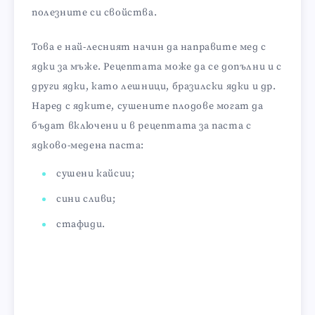
полезните си свойства.
Това е най-лесният начин да направите мед с
ядки за мъже. Рецептата може да се допълни и с
други ядки, като лешници, бразилски ядки и др.
Наред с ядките, сушените плодове могат да
бъдат включени и в рецептата за паста с
ядково-медена паста:
сушени кайсии;
сини сливи;
стафиди.