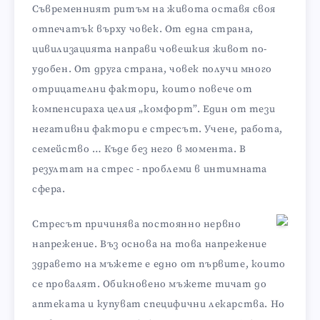
Съвременният ритъм на живота оставя своя
отпечатък върху човек. От една страна,
цивилизацията направи човешкия живот по-
удобен. От друга страна, човек получи много
отрицателни фактори, които повече от
компенсираха целия „комфорт”. Един от тези
негативни фактори е стресът. Учене, работа,
семейство … Къде без него в момента. В
резултат на стрес - проблеми в интимната
сфера.
Стресът причинява постоянно нервно
напрежение. Въз основа на това напрежение
здравето на мъжете е едно от първите, които
се провалят. Обикновено мъжете тичат до
аптеката и купуват специфични лекарства. Но