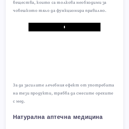
вещества, които са толкова необходими за
човешкото тяло да функционира правилно.
Play
За да засилите лечебния ефект от употребата
на тези продукти, трябва да смесите орехите
с мед.
Натурална аптечна медицина