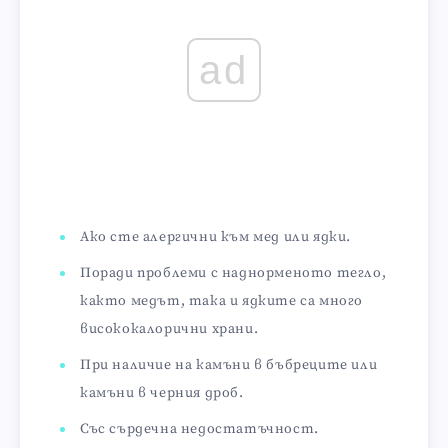
ad
Ако сте алергични към мед или ядки.
Поради проблеми с наднорменото тегло,
както медът, така и ядките са много
висококалорични храни.
При наличие на камъни в бъбреците или
камъни в черния дроб.
Със сърдечна недостатъчност.