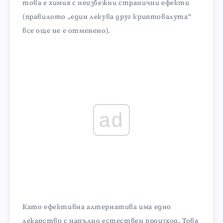
това е химия с неизбежни странични ефекти
(правилото „един лекува друг криптовалута“
все още не е отменено).
ad
Като ефективна алтернатива има едно
лекарство с напълно естествен произход. Това