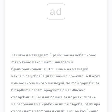
ad
Калият и магнезият в рамките на човешкото
тяло като цяло имат интересни
взаимоотношения. При липса на магнезий
калият се усвоява значително по-лошо. А в орех
има толкова много магнезий, че той дори влиза
в първите десет продукта с най-високо
съдържание. Калият помага за нормализиране
на работата на кръвоносните съдове, регулира
сърдечната честота и стабилизира кръвното