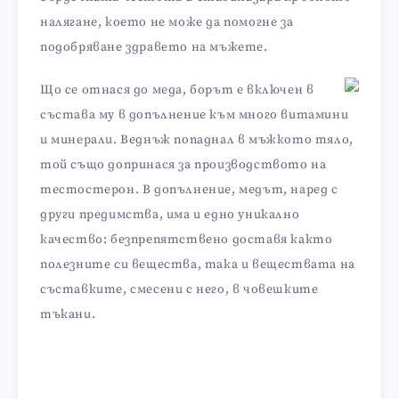
налягане, което не може да помогне за
подобряване здравето на мъжете.
Що се отнася до меда, борът е включен в
състава му в допълнение към много витамини
и минерали. Веднъж попаднал в мъжкото тяло,
той също допринася за производството на
тестостерон. В допълнение, медът, наред с
други предимства, има и едно уникално
качество: безпрепятствено доставя както
полезните си вещества, така и веществата на
съставките, смесени с него, в човешките
тъкани.