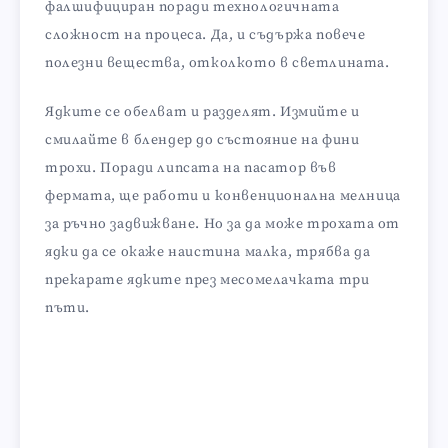
фалшифициран поради технологичната
сложност на процеса. Да, и съдържа повече
полезни вещества, отколкото в светлината.
Ядките се обелват и разделят. Измийте и
смилайте в блендер до състояние на фини
трохи. Поради липсата на пасатор във
фермата, ще работи и конвенционална мелница
за ръчно задвижване. Но за да може трохата от
ядки да се окаже наистина малка, трябва да
прекарате ядките през месомелачката три
пъти.