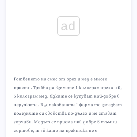
ad
Готвенето на смес от орех и мед е много
просто. Трябва да вземете 1 килограм орехи и 0,
5 килограм мед. Ядките се купуват най-добре в
черупката. В „опакованата“ форма те запазват
полезните си свойства по-дълго и не стават
горчиви. Медът се приема най-добре в тъмни
сортове, тъй като на практика не е