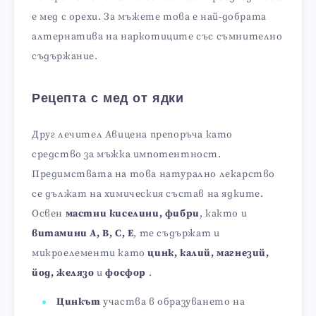
е мед с орехи. За мъжете това е най-добрата
алтернатива на наркотиците със съмнително
съдържание.
Рецепта с мед от ядки
Друг лечител Авицена препоръча като
средство за мъжка импотентност.
Предимствата на това натурално лекарство
се дължат на химическия състав на ядките.
Освен
мастни киселини, фибри
, както и
витамини А, В, С, Е
, те съдържат и
микроелементи като
цинк, калий, магнезий,
йод, желязо
и
фосфор
.
Цинкът
участва в образуването на