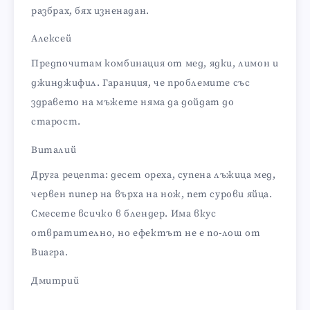
разбрах, бях изненадан.
Алексей
Предпочитам комбинация от мед, ядки, лимон и
джинджифил. Гаранция, че проблемите със
здравето на мъжете няма да дойдат до
старост.
Виталий
Друга рецепта: десет ореха, супена лъжица мед,
червен пипер на върха на нож, пет сурови яйца.
Смесете всичко в блендер. Има вкус
отвратително, но ефектът не е по-лош от
Виагра.
Дмитрий