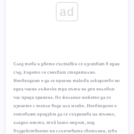
ad
След това и двете съставки се изсипват в един
съд, където се смесват старателно.
Необходимо е да се приема такова лекарство по
една чаена лъжичка три пъти на ден половин
час преди хранене. По желание можете да го
изпиете с топла вода или мляко. Необходимо е
готовият продукт да се съхранява на тъмно,
хладно място, тъй като медът, под
въздействието на слънчевата светлина, губи