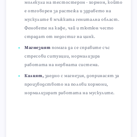
молекули на тестостерон - хормон, който
е отговорен за растежа и здравето на
мускулите в мъжката генитална област.
Феновете на кафе, чай и тютюн често
страдат от недостиг на цинк.
Магнезият
помага да се справите със
стресови ситуации, нормализира
работата на нервната система.
Калият,
заедно с магнезия, допринасят за
производството на полови хормони,
нормализират работата на мускулите.