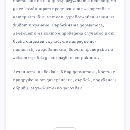
постигане на най-добър резултат е необходимо
да се комбинират предписаните лекарства с
алтернативни методи, здравословен начин на
живот и хранене. Сърбежната дерматоза,
лечението на която е проведена случайно и от
всеки отделен случай, ще напредне по-
нататък, следователно, всички препоръки на
лекаря трябва да се спазват стриктно.
Лечението на всякакъв вид дерматоза, което е
придружено от зачервяване, сърбеж, подуване и
обриви, задължително започва с