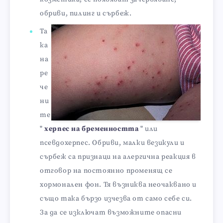
обриви, пилинг и сърбеж.
Та
ка
на
ре
че
ни
те
"
херпес на бременността
" или
псевдохерпес. Обриви, малки везикули и
сърбеж са признаци на алергична реакция в
отговор на постоянно променящ се
хормонален фон. Тя възниква неочаквано и
също така бързо изчезва от само себе си.
За да се изключат възможните опасни