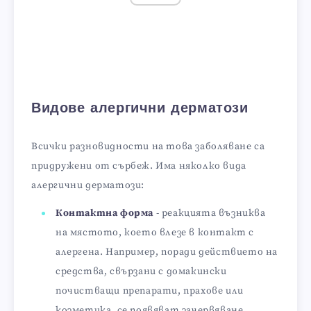
Видове алергични дерматози
Всички разновидности на това заболяване са
придружени от сърбеж. Има няколко вида
алергични дерматози:
Контактна форма
- реакцията възниква
на мястото, което влезе в контакт с
алергена. Например, поради действието на
средства, свързани с домакински
почистващи препарати, прахове или
козметика, се появяват зачервяване,