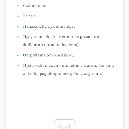
Слюнката.
Вълна.
Папагалски пух или пера.
Изсушени екскременти на домашни
животни (котки, кучета).
Отровата от насекоми.
Продължителен контакт с масла, бензин,
лакове, разтворители, бои, мазнини.
ad