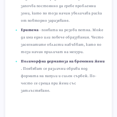
започва постоянно да гребе проблемни
зони, като по този начин увеличава риска
от повторно заразяване.
Еритема
- появата на розови петна. Може
да има едно или повече образувания. Често
засегнатите области набъбват, като по
този начин приличат на мехури.
Полиморфна дерматоза на бременни жени
. Появяват се различни обриви под
формата на папули и силен сърбеж. По-
често се среща при жени със
затлъстяване.