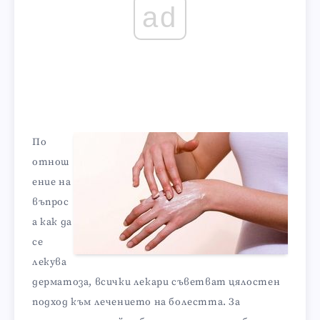
ad
По
отнош
ение на
въпрос
а как да
се
лекува
дерматоза, всички лекари съветват цялостен
подход към лечението на болестта. За