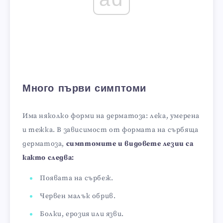
Много първи симптоми
Има няколко форми на дерматоза: лека, умерена
и тежка. В зависимост от формата на сърбяща
дерматоза,
симптомите и видовете лезии са
както следва:
Появата на сърбеж.
Червен малък обрив.
Болки, ерозия или язви.