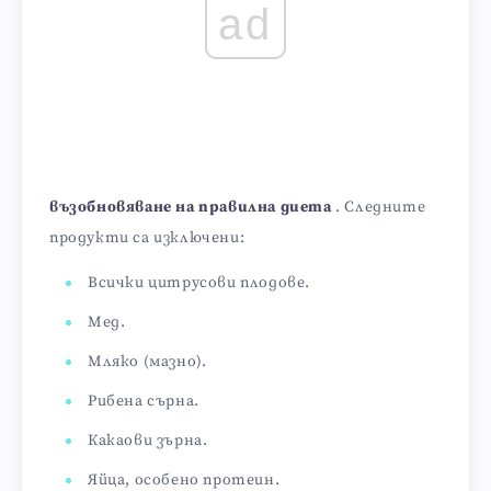
ad
възобновяване на правилна диета
. Следните
продукти са изключени:
Всички цитрусови плодове.
Мед.
Мляко (мазно).
Рибена сърна.
Какаови зърна.
Яйца, особено протеин.