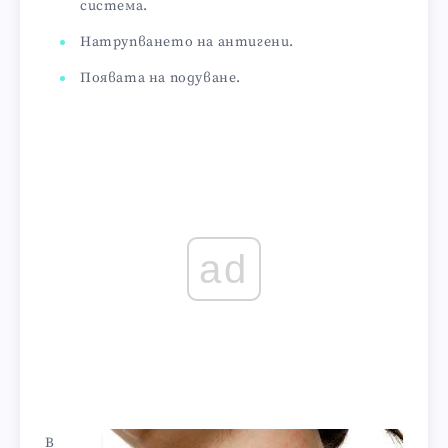
система.
Натрупването на антигени.
Появата на подуване.
ad
В