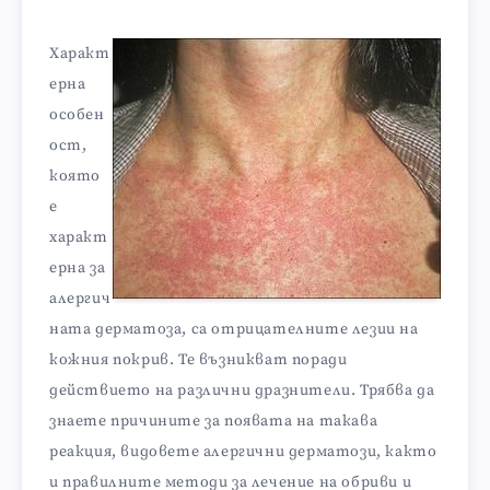
Характ
ерна
особен
ост,
която
е
характ
ерна за
алергич
ната дерматоза, са отрицателните лезии на
кожния покрив. Те възникват поради
действието на различни дразнители. Трябва да
знаете причините за появата на такава
реакция, видовете алергични дерматози, както
и правилните методи за лечение на обриви и