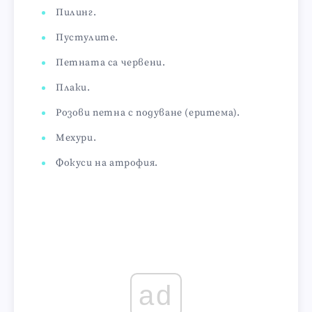
Пилинг.
Пустулите.
Петната са червени.
Плаки.
Розови петна с подуване (еритема).
Мехури.
Фокуси на атрофия.
ad