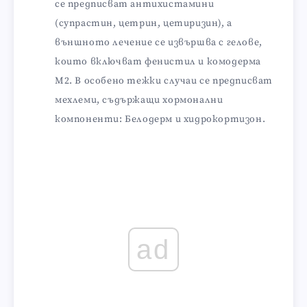
се предписват антихистамини
(супрастин, цетрин, цетиризин), а
външното лечение се извършва с гелове,
които включват фенистил и комодерма
М2. В особено тежки случаи се предписват
мехлеми, съдържащи хормонални
компоненти: Белодерм и хидрокортизон.
ad