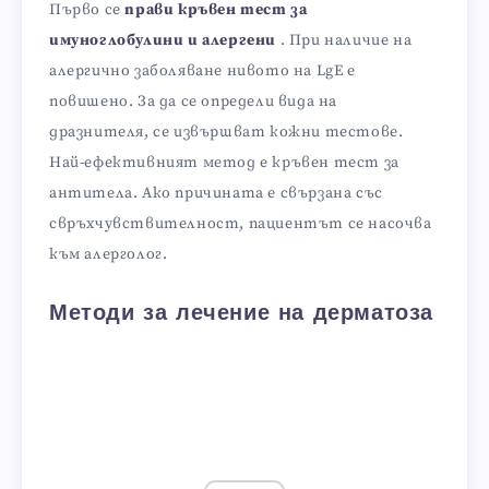
Първо се
прави кръвен тест за
имуноглобулини и алергени
. При наличие на
алергично заболяване нивото на LgE е
повишено. За да се определи вида на
дразнителя, се извършват кожни тестове.
Най-ефективният метод е кръвен тест за
антитела. Ако причината е свързана със
свръхчувствителност, пациентът се насочва
към алерголог.
Методи за лечение на дерматоза