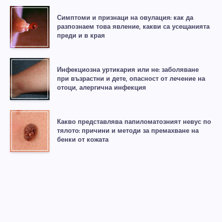
Симптоми и признаци на овулация: как да
разпознаем това явление, какви са усещанията
преди и в края
Инфекциозна уртикария или не: заболяване
при възрастни и дете, опасност от лечение на
отоци, алергична инфекция
Какво представлява папиломатозният невус по
тялото: причини и методи за премахване на
бенки от кожата