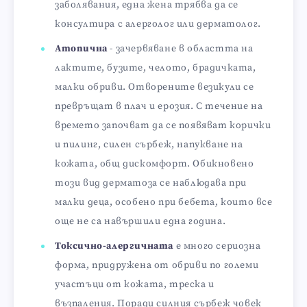
заболявания, една жена трябва да се
консултира с алерголог или дерматолог.
Атопична
- зачервяване в областта на
лактите, бузите, челото, брадичката,
малки обриви. Отворените везикули се
превръщат в плач и ерозия. С течение на
времето започват да се появяват корички
и пилинг, силен сърбеж, напукване на
кожата, общ дискомфорт. Обикновено
този вид дерматоза се наблюдава при
малки деца, особено при бебета, които все
още не са навършили една година.
Токсично-алергичната
е много сериозна
форма, придружена от обриви по големи
участъци от кожата, треска и
възпаления. Поради силния сърбеж човек