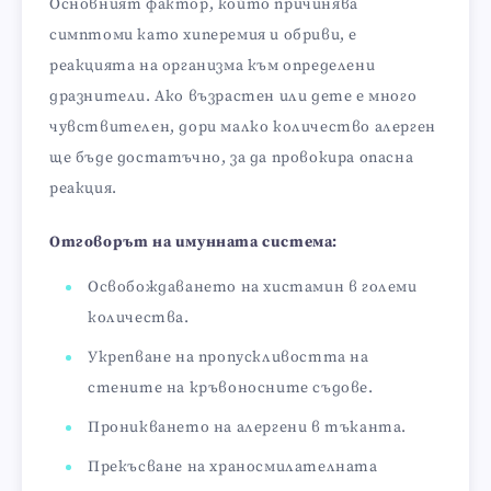
Основният фактор, който причинява
симптоми като хиперемия и обриви, е
реакцията на организма към определени
дразнители. Ако възрастен или дете е много
чувствителен, дори малко количество алерген
ще бъде достатъчно, за да провокира опасна
реакция.
Отговорът на имунната система:
Освобождаването на хистамин в големи
количества.
Укрепване на пропускливостта на
стените на кръвоносните съдове.
Проникването на алергени в тъканта.
Прекъсване на храносмилателната