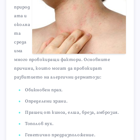
природ
ата и
околна
та
среда
има
много провокиращи фактори. Основните
причини, които могат да провокират
развитието на алергични дерматози:
Обикновен прах.
Определени храни.
Прашец от киноа, елша, бреза, амброзия.
Тополов пух.
Генетично предразположение.