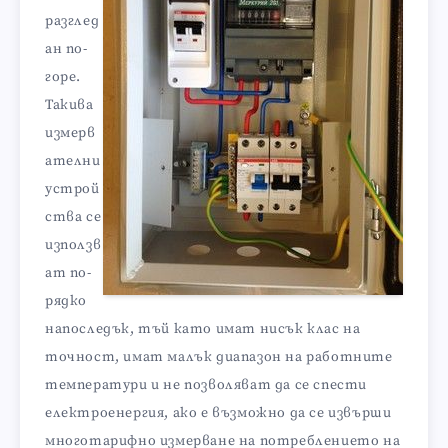
разглед
ан по-
горе.
Такива
измерв
ателни
устрой
ства се
използв
ат по-
рядко
напоследък, тъй като имат нисък клас на
точност, имат малък диапазон на работните
температури и не позволяват да се спести
електроенергия, ако е възможно да се извърши
многотарифно измерване на потреблението на