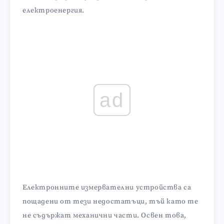
електроенергия.
ad
Електронните измервателни устройства са
пощадени от тези недостатъци, тъй като те
не съдържат механични части. Освен това,