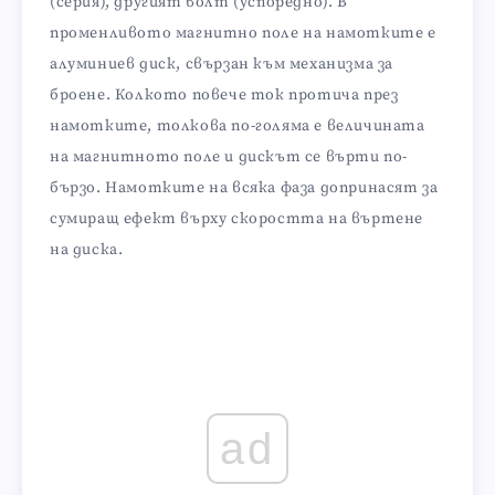
(серия), другият волт (успоредно). В
променливото магнитно поле на намотките е
алуминиев диск, свързан към механизма за
броене. Колкото повече ток протича през
намотките, толкова по-голяма е величината
на магнитното поле и дискът се върти по-
бързо. Намотките на всяка фаза допринасят за
сумиращ ефект върху скоростта на въртене
на диска.
ad