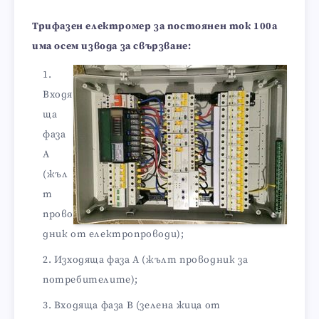
Трифазен електромер за постоянен ток 100a
има осем извода за свързване:
Входя
ща
фаза
А
(жъл
т
прово
дник от електропроводи);
Изходяща фаза А (жълт проводник за
потребителите);
Входяща фаза В (зелена жица от