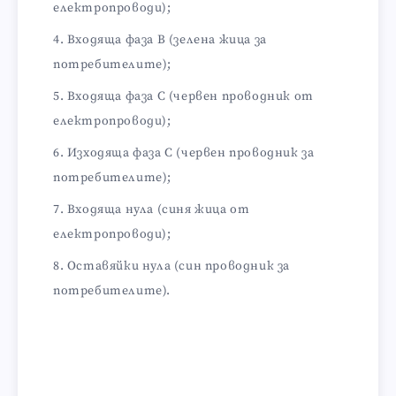
електропроводи);
Входяща фаза В (зелена жица за
потребителите);
Входяща фаза С (червен проводник от
електропроводи);
Изходяща фаза С (червен проводник за
потребителите);
Входяща нула (синя жица от
електропроводи);
Оставяйки нула (син проводник за
потребителите).