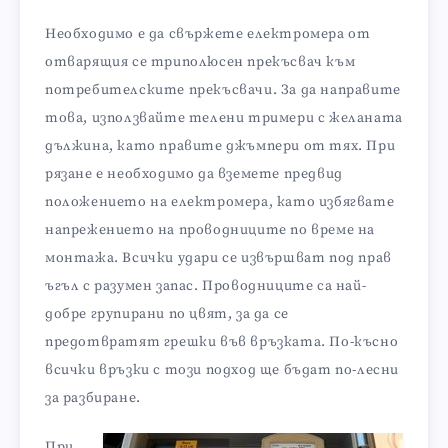
Необходимо е да свържете електромера от
отварящия се триполюсен прекъсвач към
потребителските прекъсвачи. За да направите
това, използвайте телени тримери с желаната
дължина, като правите джъмпери от тях. При
рязане е необходимо да вземете предвид
положението на електромера, като избягвате
напрежението на проводниците по време на
монтажа. Всички удари се извършват под прав
ъгъл с разумен запас. Проводниците са най-
добре групирани по цвят, за да се
предотвратят грешки във връзката. По-късно
всички връзки с този подход ще бъдат по-лесни
за разбиране.
При