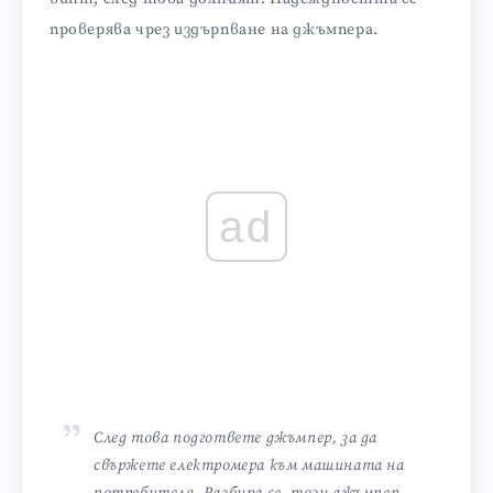
проверява чрез издърпване на джъмпера.
ad
След това подгответе джъмпер, за да
свържете електромера към машината на