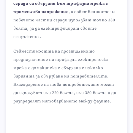
сгради са свързани към трифазна мрежа с
променливо напрежение
, а собствениците на
повечето частни сгради използват точно 380
волта, за да електрифицират своите
съоръжения.
Съвместимостта на промишленото
предназначение на трифазна електрическа
мрежа с домакинска е свързана с няколко
варианта за свързване на потребителите.
Благодарение на това потребителите могат
да използват или 220 волта, или 380 волта и да
разпределят натоварването между фазите.