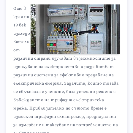
Още в
края на
19 век
изследо
ватели
от
различни страни изучават възможностите за
използване на електричество и разработват
различни системи за ефективно предаване на
електрическа енергия. Задачите, които тогава
се сблъскаха с учените, бяха успешно решени с
въвеждането на трифазна електрическа
мрежа. Приблизително по същото време е
измислен трифазен електромер, предназначен
за измерване и таксуване на потреблението на