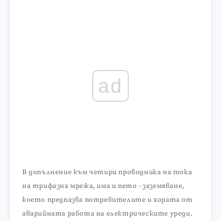
ad
В допълнение към четири проводника на тока
на трифазна мрежа, има и пето - заземяване,
което предпазва потребителите и хората от
аварийната работа на електрическите уреди.