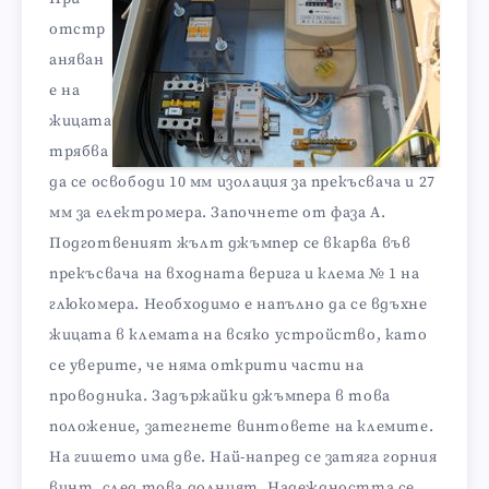
отстр
аняван
е на
жицата
трябва
да се освободи 10 мм изолация за прекъсвача и 27
мм за електромера. Започнете от фаза А.
Подготвеният жълт джъмпер се вкарва във
прекъсвача на входната верига и клема № 1 на
глюкомера. Необходимо е напълно да се вдъхне
жицата в клемата на всяко устройство, като
се уверите, че няма открити части на
проводника. Задържайки джъмпера в това
положение, затегнете винтовете на клемите.
На гишето има две. Най-напред се затяга горния
винт, след това долният. Надеждността се