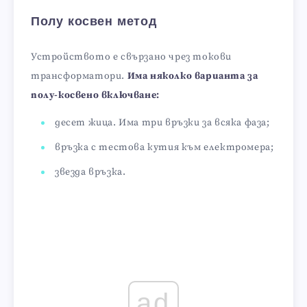
Полу косвен метод
Устройството е свързано чрез токови
трансформатори.
Има няколко варианта за
полу-косвено включване:
десет жица. Има три връзки за всяка фаза;
връзка с тестова кутия към електромера;
звезда връзка.
ad