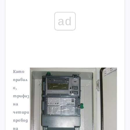
ad
Като
правил
о,
трифаз
на
четири
провод
на