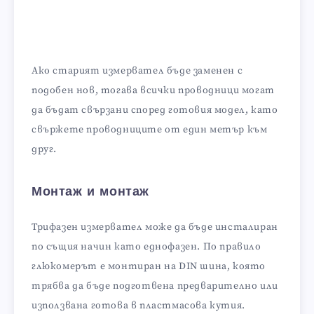
Ако старият измервател бъде заменен с
подобен нов, тогава всички проводници могат
да бъдат свързани според готовия модел, като
свържете проводниците от един метър към
друг.
Монтаж и монтаж
Трифазен измервател може да бъде инсталиран
по същия начин като еднофазен. По правило
глюкомерът е монтиран на DIN шина, която
трябва да бъде подготвена предварително или
използвана готова в пластмасова кутия.