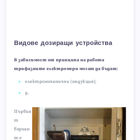
Видове дозиращи устройства
В зависимост от принципа на работа
трифазните електромери могат да бъдат:
електромеханични (индукция);
д.
Първия
т
вариан
т е