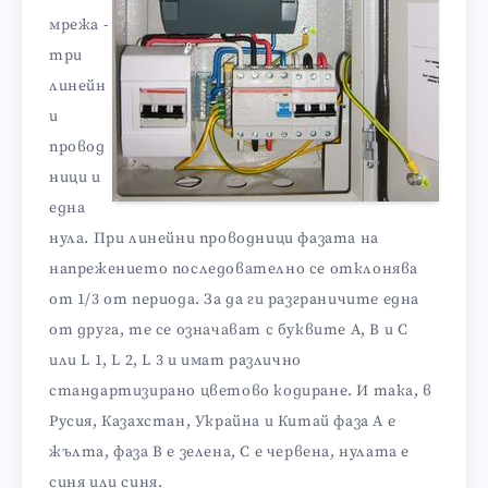
мрежа -
три
линейн
и
провод
ници и
една
нула. При линейни проводници фазата на
напрежението последователно се отклонява
от 1/3 от периода. За да ги разграничите една
от друга, те се означават с буквите A, B и C
или L 1, L 2, L 3 и имат различно
стандартизирано цветово кодиране. И така, в
Русия, Казахстан, Украйна и Китай фаза А е
жълта, фаза В е зелена, С е червена, нулата е
синя или синя.