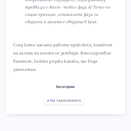
потребителя. Разбира се, този джъмпер
трябва да е жълт - това е фаза А! Точно по
същия принцип, останалите фази са
свързани и нулата е свързана в края.
След като цялата работа приключи, капакът
на плота на плота се затваря. Впоследствие
винтът, който държи капака, ще бъде
запечатан.
Категория:
На технологиите