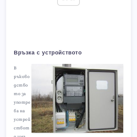
Връзка с устройството
В
ръково
дство
то за
употре
ба на
устрой
ствот
о има