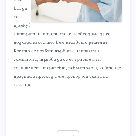
мът,
как да
се
излекув
а артрит на пръстите, е необходимо да се
подходи цялостно към неговото решение.
Когато се появят първите неприятни
симптоми, трябва да се обърнете към
специалист (терапевт, ревматолог), който ще
предпише преглед и ще препоръча схема на
лечение.