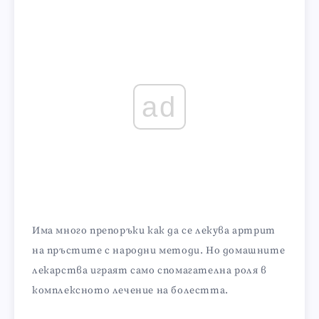
ad
Има много препоръки как да се лекува артрит
на пръстите с народни методи. Но домашните
лекарства играят само спомагателна роля в
комплексното лечение на болестта.