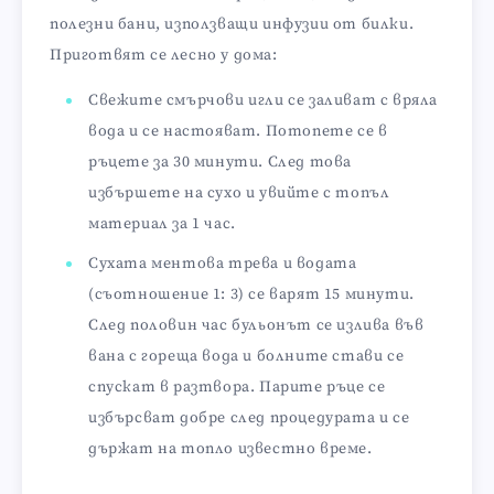
полезни бани, използващи инфузии от билки.
Приготвят се лесно у дома:
Свежите смърчови игли се заливат с вряла
вода и се настояват. Потопете се в
ръцете за 30 минути. След това
избършете на сухо и увийте с топъл
материал за 1 час.
Сухата ментова трева и водата
(съотношение 1: 3) се варят 15 минути.
След половин час бульонът се излива във
вана с гореща вода и болните стави се
спускат в разтвора. Парите ръце се
избърсват добре след процедурата и се
държат на топло известно време.