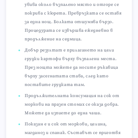
увива около възпалено място и отгоре се
покрива с кюрета. Превръзката се оставя
за една нощ. Болката отшумява бързо.
Процедурата се извършва ежедневно в
продължение на седмица.
Добър резултат е прилагането на цели
грудки картофи върху възпалени места.
През нощта можете да носите ръкавица
върху засегнатата става, след като
поставите грудката там.
Продължителната консумация на сок от
моркови на празен стомах се оказа добра.
Можете да изпиете до една чаша.
Показан е и сок от моркови, целина,
магданоз и спанак. Съставът се приготвя