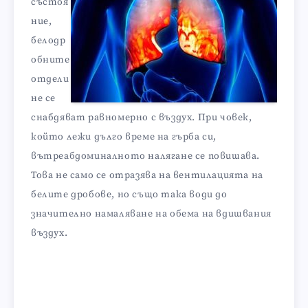
състоя
ние,
белодр
обните
отдели
не се
снабдяват равномерно с въздух. При човек,
който лежи дълго време на гърба си,
вътреабдоминалното налягане се повишава.
Това не само се отразява на вентилацията на
белите дробове, но също така води до
значително намаляване на обема на вдишвания
въздух.