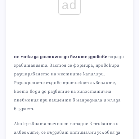
ad
не може да достигне до белите дробове
поради
гравитацията. Застоя се формира, провокира
разширяването на местните капиляри.
Разширените съдове притискат алвеолите,
което води до развитие на хипостатична
пневмония при пациенти в напреднала и млада
възраст.
Ако кръвната течност попадне в тъканта и
алвеолите, се създават оптимални условия за