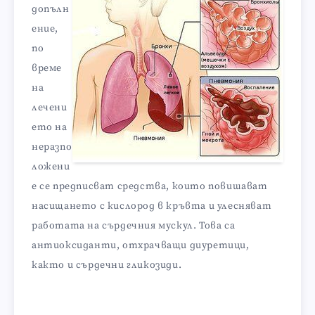
допълн
ение,
по
време
на
лечени
ето на
неразпо
ложени
е се предписват средства, които повишават
насищането с кислород в кръвта и улесняват
работата на сърдечния мускул. Това са
антиоксиданти, отхрачващи диуретици,
както и сърдечни гликозиди.