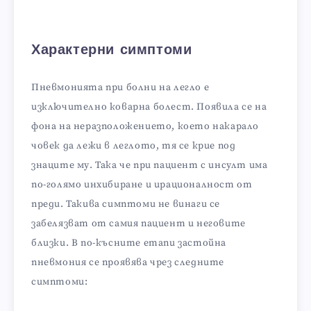
Характерни симптоми
Пневмонията при болни на легло е
изключително коварна болест. Появила се на
фона на неразположението, което накарало
човек да лежи в леглото, тя се крие под
знаците му. Така че при пациент с инсулт има
по-голямо инхибиране и ирационалност от
преди. Такива симптоми не винаги се
забелязват от самия пациент и неговите
близки. В по-късните етапи застойна
пневмония се проявява чрез следните
симптоми: