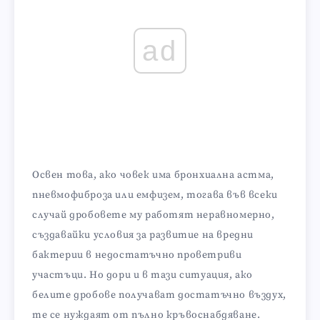
ad
Освен това, ако човек има бронхиална астма,
пневмофиброза или емфизем, тогава във всеки
случай дробовете му работят неравномерно,
създавайки условия за развитие на вредни
бактерии в недостатъчно проветриви
участъци. Но дори и в тази ситуация, ако
белите дробове получават достатъчно въздух,
те се нуждаят от пълно кръвоснабдяване.