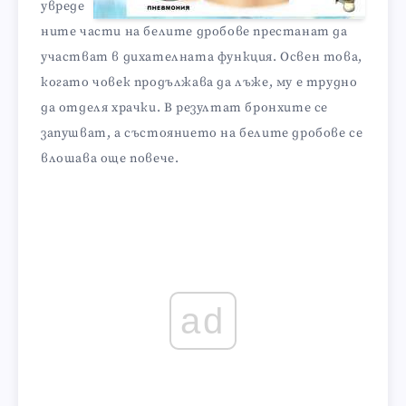
увреде
ните части на белите дробове престанат да
участват в дихателната функция. Освен това,
когато човек продължава да лъже, му е трудно
да отделя храчки. В резултат бронхите се
запушват, а състоянието на белите дробове се
влошава още повече.
ad