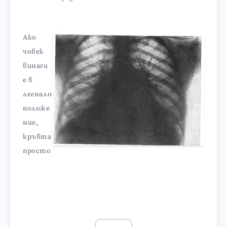
Ако
човек
винаги
е в
легнало
положе
ние,
кръвта
просто