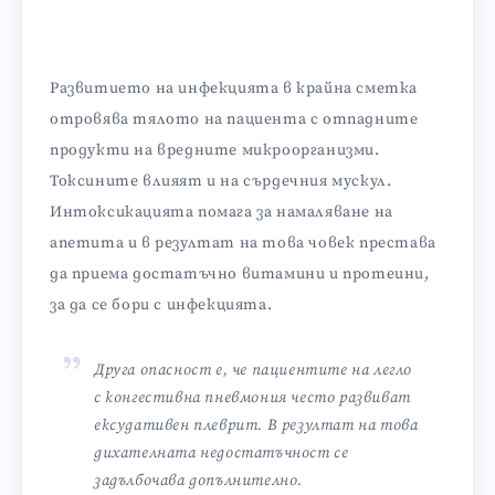
Развитието на инфекцията в крайна сметка
отровява тялото на пациента с отпадните
продукти на вредните микроорганизми.
Токсините влияят и на сърдечния мускул.
Интоксикацията помага за намаляване на
апетита и в резултат на това човек престава
да приема достатъчно витамини и протеини,
за да се бори с инфекцията.
Друга опасност е, че пациентите на легло
с конгестивна пневмония често развиват
ексудативен плеврит. В резултат на това
дихателната недостатъчност се
задълбочава допълнително.