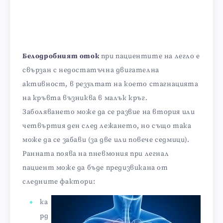
Белодробният оток
при пациентите на легло е
свързан с недостатъчна двигателна
активност, в резултат на което стагнацията
на кръвта възниква в малък кръг.
Заболяването може да се развие на втория или
четвъртия ден след лежането, но също така
може да се забави (за две или повече седмици).
Ранната поява на пневмония при легнал
пациент може да бъде предизвикана от
следните фактори:
ка
рд