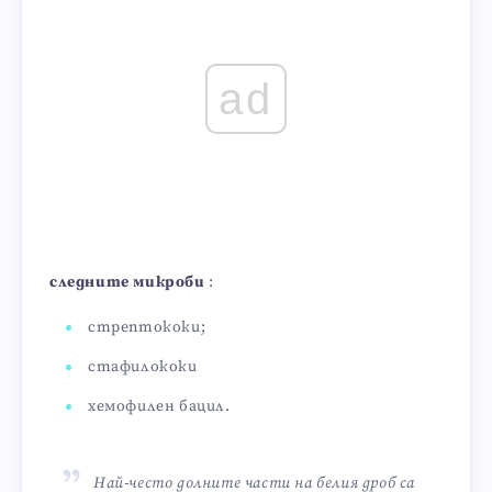
ad
следните микроби
:
стрептококи;
стафилококи
хемофилен бацил.
Най-често долните части на белия дроб са