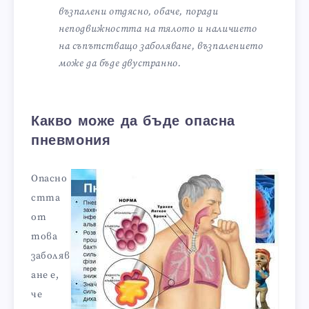
възпалени отдясно, обаче, поради
неподвижността на тялото и наличието
на съпътстващо заболяване, възпалението
може да бъде двустранно.
Какво може да бъде опасна
пневмония
Опасно
стта
от
това
заболяв
ане е,
че