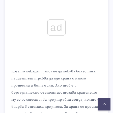
ad
Когато лекарят започне да лекува болестта,
пациентът трябва да яде храна с много
протеини и витамини. Ако той е в
безсъзнателно състояние, тогава храненето
му се осъществява чрез тръбна сонда, която се
вкарва в стомаха през носа. За храна се приемат