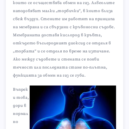
които се осъществява обмен на газ. Алвеолите
наподобяват малки „торбички“, в които влиза
свеж въздух. Стените им работят на принципа
на мембрана и са свързани с кръвоносни съдове.
Мембраната доставя кислород в кръвта,
откъдето въглеродният диоксид се отделя в
„торбата“ и се отделя по време на изтичане.
Ако между съдовете и стената се появи
течност или последната стане по-плътна,
функцията за обмен на газ се губи.
Въпрек
и това,
дори в
нормал
но