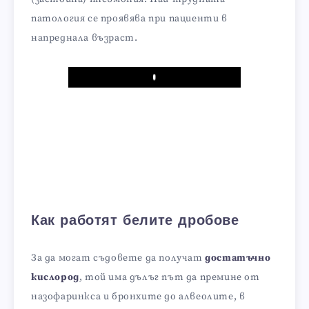
патология се проявява при пациенти в
напреднала възраст.
Play
Как работят белите дробове
За да могат съдовете да получат
достатъчно
кислород
, той има дълъг път да премине от
назофаринкса и бронхите до алвеолите, в