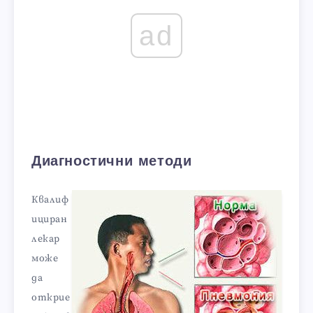
ad
Диагностични методи
Квалиф
ициран
лекар
може
да
открие