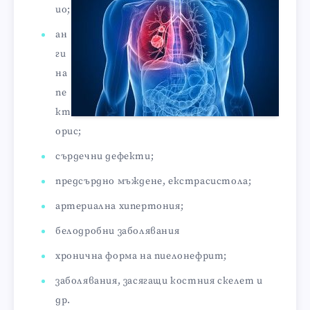
ио;
ан
ги
на
пе
кт
орис;
сърдечни дефекти;
предсърдно мъждене, екстрасистола;
артериална хипертония;
белодробни заболявания
хронична форма на пиелонефрит;
заболявания, засягащи костния скелет и
др.