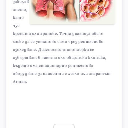
заболяв
ането,
като
чуе
крепита или хрипове. Точна диагноза обаче
може да се установи само чрез рентгеново
изследване. Диагностичните мерки се
извършват в частна или общинска клиника,
където има стационарно рентгеново
оборудване за пациенти с легло или апаратът
Arman.