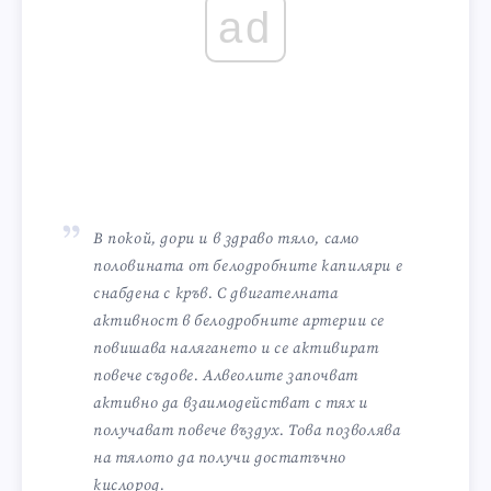
ad
В покой, дори и в здраво тяло, само
половината от белодробните капиляри е
снабдена с кръв. С двигателната
активност в белодробните артерии се
повишава налягането и се активират
повече съдове. Алвеолите започват
активно да взаимодействат с тях и
получават повече въздух. Това позволява
на тялото да получи достатъчно
кислород.