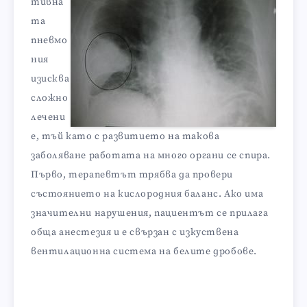
тивна
та
пневмо
ния
изисква
сложно
лечени
е, тъй като с развитието на такова
заболяване работата на много органи се спира.
Първо, терапевтът трябва да провери
състоянието на кислородния баланс. Ако има
значителни нарушения, пациентът се прилага
обща анестезия и е свързан с изкуствена
вентилационна система на белите дробове.