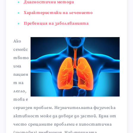
Диагностични методи
Характеристики на лечението
Превенция на заболяванията
Ако
семейс
твото
има
пациен
т на
легло,
това е
сериозен проблем. Незначителната физическа
активност може да доведе до застой. Една от
често срещаните проблеми е хипостатична
(застойна) пневмония. Най-трудната