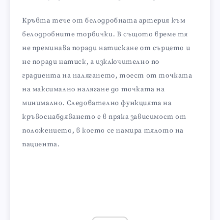
Кръвта тече от белодробната артерия към
белодробните торбички. В същото време тя
не преминава поради натискане от сърцето и
не поради натиск, а изключително по
градиента на налягането, тоест от точката
на максимално налягане до точката на
минимално. Следователно функцията на
кръвоснабдяването е в пряка зависимост от
положението, в което се намира тялото на
пациента.