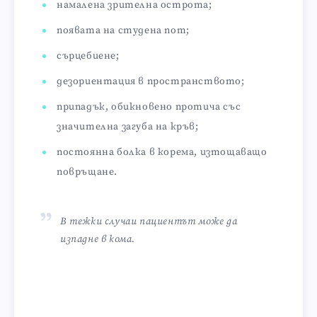
намалена зрителна острота;
появата на студена пот;
сърцебиене;
дезориентация в пространството;
припадък, обикновено протича със
значителна загуба на кръв;
постоянна болка в корема, изтощаващо
повръщане.
В тежки случаи пациентът може да
изпадне в кома.