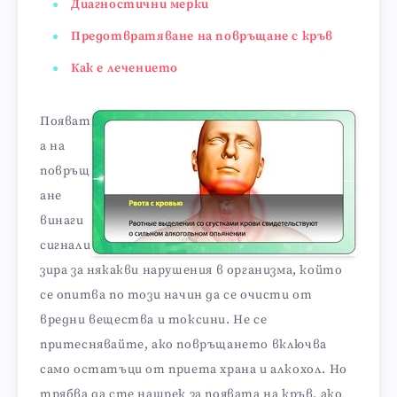
Диагностични мерки
Предотвратяване на повръщане с кръв
Как е лечението
Появат
а на
повръщ
ане
винаги
сигнали
зира за някакви нарушения в организма, който
се опитва по този начин да се очисти от
вредни вещества и токсини. Не се
притеснявайте, ако повръщането включва
само остатъци от приета храна и алкохол. Но
трябва да сте нащрек за появата на кръв, ако