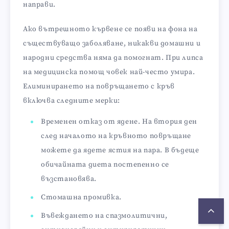
направи.
Ако вътрешното кървене се появи на фона на
съществуващо заболяване, никакви домашни и
народни средства няма да помогнат. При липса
на медицинска помощ човек най-често умира.
Елиминирането на повръщането с кръв
включва следните мерки:
Временен отказ от ядене. На втория ден
след началото на кръвното повръщане
можете да ядете ястия на пара. В бъдеще
обичайната диета постепенно се
възстановява.
Стомашна промивка.
Въвеждането на спазмолитични,