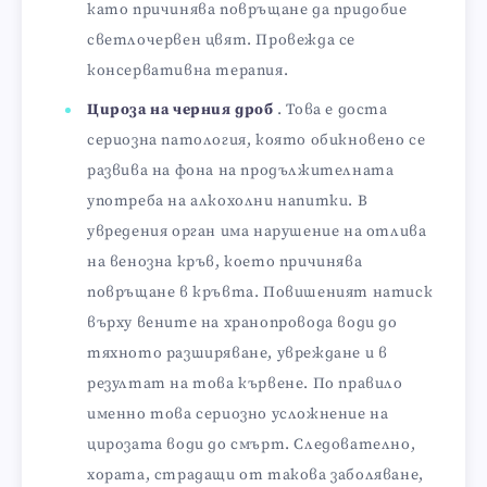
като причинява повръщане да придобие
светлочервен цвят. Провежда се
консервативна терапия.
Цироза на черния дроб
. Това е доста
сериозна патология, която обикновено се
развива на фона на продължителната
употреба на алкохолни напитки. В
увредения орган има нарушение на отлива
на венозна кръв, което причинява
повръщане в кръвта. Повишеният натиск
върху вените на хранопровода води до
тяхното разширяване, увреждане и в
резултат на това кървене. По правило
именно това сериозно усложнение на
цирозата води до смърт. Следователно,
хората, страдащи от такова заболяване,