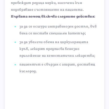
провеждат редица мерки, насочени към
подобряване състоянието на пациента.
Първата помощ включва следните действия:
за да се осигури интравенозен достъп, във
вена се поставя специален катетър;
за да увеличи обема на циркулиращата
кръв, лекарят предписва венозно
приложение на хемостатични лекарства;
пациентът е свързан с апарат, доставящ
кислород.