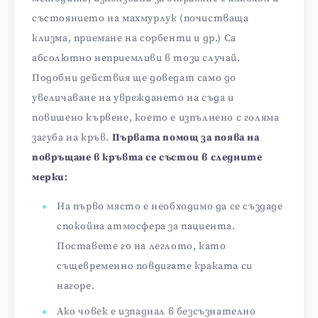
състоянието на махмурлук (почистваща
клизма, приемане на сорбенти и др.) Са
абсолютно неприемливи в този случай.
Подобни действия ще доведат само до
увеличаване на увреждането на съда и
повишено кървене, което е изпълнено с голяма
загуба на кръв.
Първата помощ за поява на
повръщане в кръвта се състои в следните
мерки:
На първо място е необходимо да се създаде
спокойна атмосфера за пациента.
Поставете го на леглото, като
същевременно повдигате краката си
нагоре.
Ако човек е изпаднал в безсъзнателно