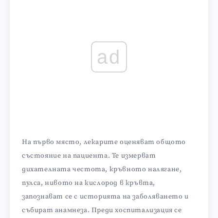
ad
На първо място, лекарите оценяват общото
състояние на пациента. Те измерват
дихателната честота, кръвното налягане,
пулса, нивото на кислород в кръвта,
запознават се с историята на заболяването и
събират анамнеза. Преди хоспитализация се