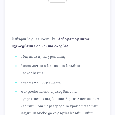
Извършва диагностика.
Лабораторните
изследвания са както следва:
общ анализ на урината;
биохимични и клинични кръвни
изследвания;
анализ на повръщане;
микроскопично изследване на
изпражненията, което в допълнение към
частици от неразградена храна и частици
мазнини може да съдържа кръвни ивици.