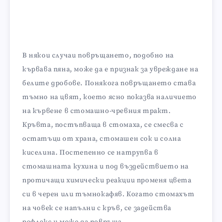
В някои случаи повръщането, подобно на
кървава пяна, може да е признак за увреждане на
белите дробове. Понякога повръщането става
тъмно на цвят, което ясно показва наличието
на кървене в стомашно-чревния тракт.
Кръвта, постъпваща в стомаха, се смесва с
остатъци от храна, стомашен сок и солна
киселина. Постепенно се натрупва в
стомашната кухина и под въздействието на
протичащи химически реакции променя цвета
си в черен или тъмнокафяв. Когато стомахът
на човек се напълни с кръв, се задейства
рефлекс и може да повръща.