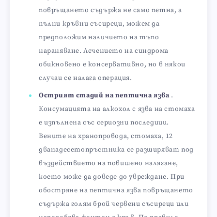
повръщането съдържа не само петна, а
пълни кръвни съсиреци, можем да
предположим наличието на тъпо
нараняване. Лечението на синдрома
обикновено е консервативно, но в някои
случаи се налага операция.
Острият стадий на пептична язва
.
Консумацията на алкохол с язва на стомаха
е изпълнена със сериозни последици.
Вените на хранопровода, стомаха, 12
дванадесетопръстника се разширяват под
въздействието на повишено налягане,
което може да доведе до увреждане. При
обостряне на пептична язва повръщането
съдържа голям брой червени съсиреци или