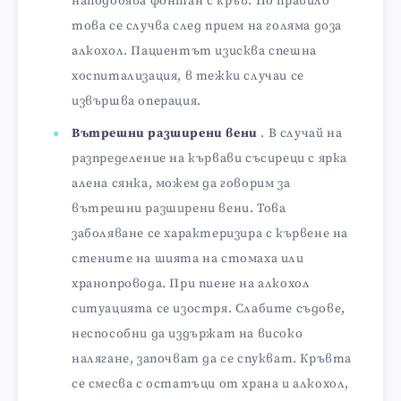
наподобява фонтан с кръв. По правило
това се случва след прием на голяма доза
алкохол. Пациентът изисква спешна
хоспитализация, в тежки случаи се
извършва операция.
Вътрешни разширени вени
. В случай на
разпределение на кървави съсиреци с ярка
алена сянка, можем да говорим за
вътрешни разширени вени. Това
заболяване се характеризира с кървене на
стените на шията на стомаха или
хранопровода. При пиене на алкохол
ситуацията се изостря. Слабите съдове,
неспособни да издържат на високо
налягане, започват да се спукват. Кръвта
се смесва с остатъци от храна и алкохол,