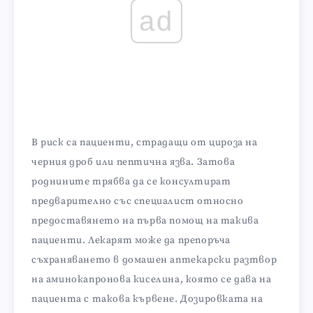
ad
В риск са пациенти, страдащи от цироза на
черния дроб или пептична язва. Затова
роднините трябва да се консултират
предварително със специалист относно
предоставянето на първа помощ на такива
пациенти. Лекарят може да препоръча
съхраняването в домашен аптекарски разтвор
на аминокапронова киселина, която се дава на
пациента с такова кървене. Дозировката на