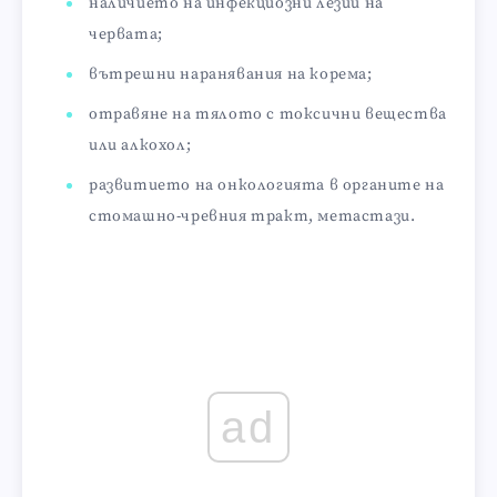
наличието на инфекциозни лезии на
червата;
вътрешни наранявания на корема;
отравяне на тялото с токсични вещества
или алкохол;
развитието на онкологията в органите на
стомашно-чревния тракт, метастази.
ad