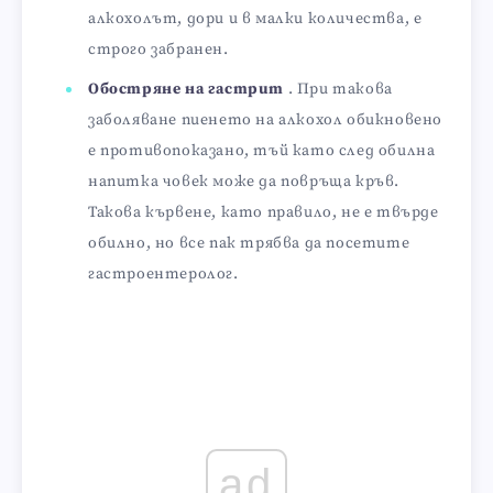
алкохолът, дори и в малки количества, е
строго забранен.
Обостряне на гастрит
. При такова
заболяване пиенето на алкохол обикновено
е противопоказано, тъй като след обилна
напитка човек може да повръща кръв.
Такова кървене, като правило, не е твърде
обилно, но все пак трябва да посетите
гастроентеролог.
ad