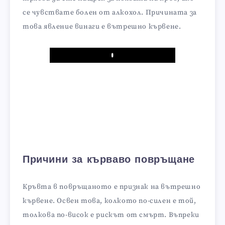
се чувствате болен от алкохол. Причината за
това явление винаги е вътрешно кървене.
Play
Причини за кърваво повръщане
Кръвта в повръщаното е признак на вътрешно
кървене. Освен това, колкото по-силен е той,
толкова по-висок е рискът от смърт. Въпреки