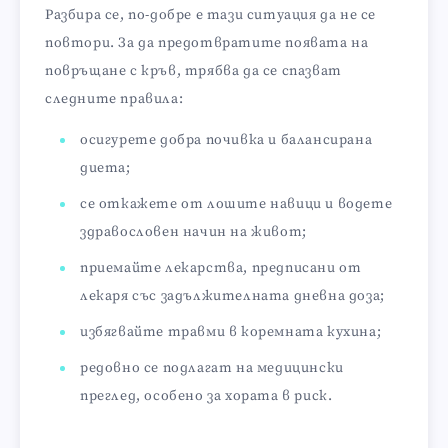
Разбира се, по-добре е тази ситуация да не се
повтори. За да предотвратите появата на
повръщане с кръв, трябва да се спазват
следните правила:
осигурете добра почивка и балансирана
диета;
се откажете от лошите навици и водете
здравословен начин на живот;
приемайте лекарства, предписани от
лекаря със задължителната дневна доза;
избягвайте травми в коремната кухина;
редовно се подлагат на медицински
преглед, особено за хората в риск.