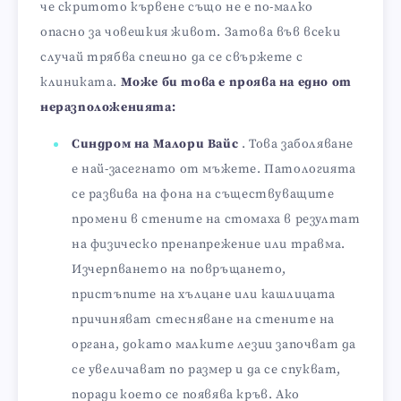
че скритото кървене също не е по-малко
опасно за човешкия живот. Затова във всеки
случай трябва спешно да се свържете с
клиниката.
Може би това е проява на едно от
неразположенията:
Синдром на Малори Вайс
. Това заболяване
е най-засегнато от мъжете. Патологията
се развива на фона на съществуващите
промени в стените на стомаха в резултат
на физическо пренапрежение или травма.
Изчерпването на повръщането,
пристъпите на хълцане или кашлицата
причиняват стесняване на стените на
органа, докато малките лезии започват да
се увеличават по размер и да се спукват,
поради което се появява кръв. Ако