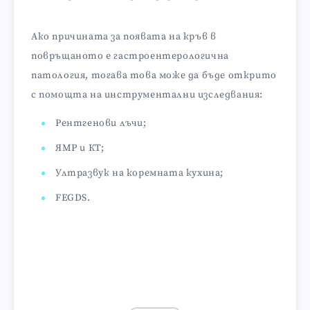
Ако причината за появата на кръв в
повръщаното е гастроентерологична
патология, тогава това може да бъде открито
с помощта на инструментални изследвания:
Рентгенови лъчи;
ЯМР и КТ;
Ултразвук на коремната кухина;
FEGDS.