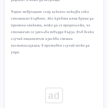
Черно повръщане след алкохол показва леко
стомашно кървене. Ако кръвта няма време да
промени сянката, може да се предположи, че
стомахът се запълва твърде бързо. Във всеки
случай пациентът изисква спешна
хоспитализация, в противен случай може да
умре.
ad