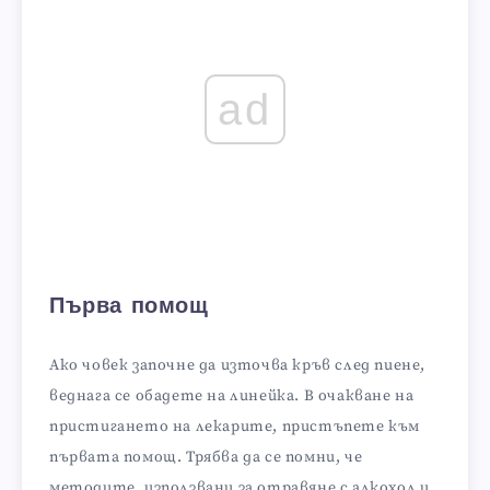
ad
Първа помощ
Ако човек започне да източва кръв след пиене,
веднага се обадете на линейка. В очакване на
пристигането на лекарите, пристъпете към
първата помощ. Трябва да се помни, че
методите, използвани за отравяне с алкохол и