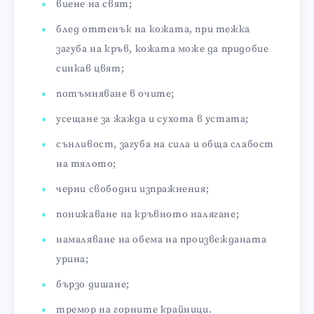
виене на свят;
блед оттенък на кожата, при тежка
загуба на кръв, кожата може да придобие
синкав цвят;
потъмняване в очите;
усещане за жажда и сухота в устата;
сънливост, загуба на сила и обща слабост
на тялото;
черни свободни изпражнения;
понижаване на кръвното налягане;
намаляване на обема на произвежданата
урина;
бързо дишане;
тремор на горните крайници.