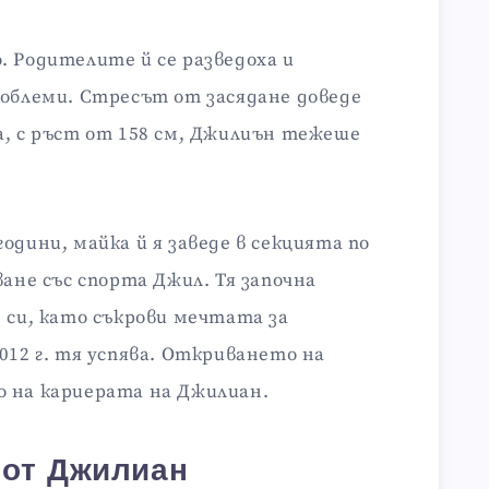
. Родителите й се разведоха и
роблеми. Стресът от засядане доведе
а, с ръст от 158 см, Джилиън тежеше
одини, майка й я заведе в секцията по
ване със спорта Джил. Тя започна
 си, като съкрови мечтата за
012 г. тя успява. Откриването на
 на кариерата на Джилиан.
 от Джилиан