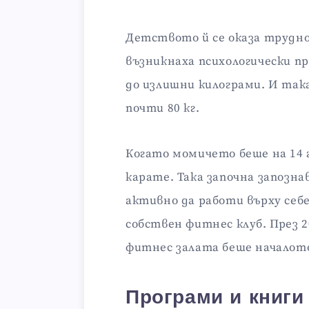
Детството й се оказа трудно
възникнаха психологически п
до излишни килограми. И так
почти 80 кг.
Когато момичето беше на 14 г
карате. Така започна запозна
активно да работи върху себе
собствен фитнес клуб. През 2
фитнес залата беше началото
Програми и книги