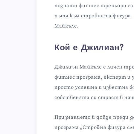
познати фитнес треньори са
пътя към стройната фигура.
Майкълс.
Кой е Джилиан?
Джилиън Майкълс е личен тре
фитнес програма, експерт и 
просто успешна и известна ж
собствената си страст в нач
Признанието й дойде преди д
програма „Стройна фигура сле