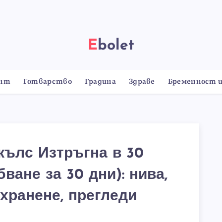
Ebolet
онт
Готварство
Градина
Здраве
Бременност и
ълс Изтръгна в 30
ване за 30 дни): нива,
хранене, прегледи