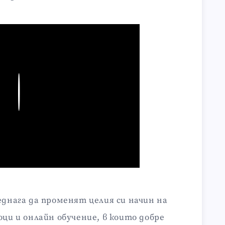
Play
еднага да променят целия си начин на
оци и онлайн обучение, в които добре