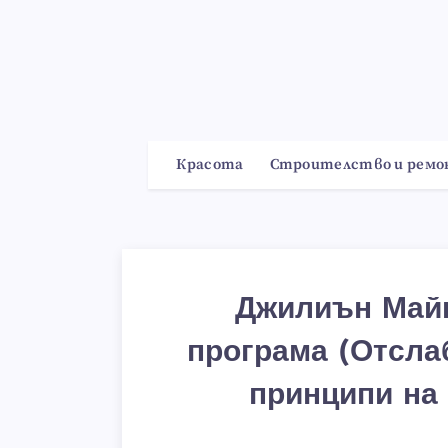
Красота
Строителство и рем
Джилиън Майк
програма (Отслаб
принципи на 