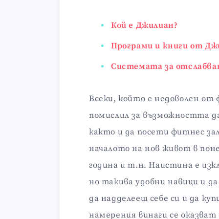
Кой е Джилиан?
Програми и книги от Дж
Системата за отслабван
Всеки, който е недоволен от 
помислил за възможността да
както и да посети фитнес зал
началото на нов живот в пон
година и т.н. Наистина е из
но такива удобни навици и да
да надделееш себе си и да ку
намерения винаги се оказват