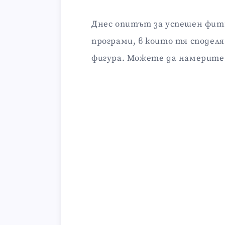
Днес опитът за успешен фитн
програми, в които тя сподел
фигура. Можете да намерите 