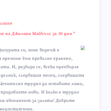
илиан
е на Джилиан Майкълс за 30 дни "
фигурата си, поне веднъж е
 премине към правилно хранене,
ата. И, разбира се, всеки прехвърля
еделник, следващия месец, следващата
ключително трудно да оставите лоши,
 придобиете нови. И колко е трудно
пиш абонамент за залата! Добрите
 недостатъчни.