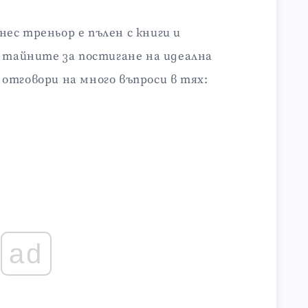
ес треньор е пълен с книги и
я тайните за постигане на идеална
отговори на много въпроси в тях:
ad