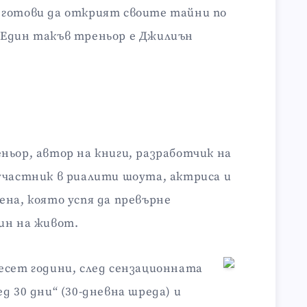
 готови да открият своите тайни по
 Един такъв треньор е Джилиън
ньор, автор на книги, разработчик на
участник в риалити шоута, актриса и
ена, която успя да превърне
ин на живот.
есет години, след сензационната
д 30 дни“ (30-дневна шреда) и