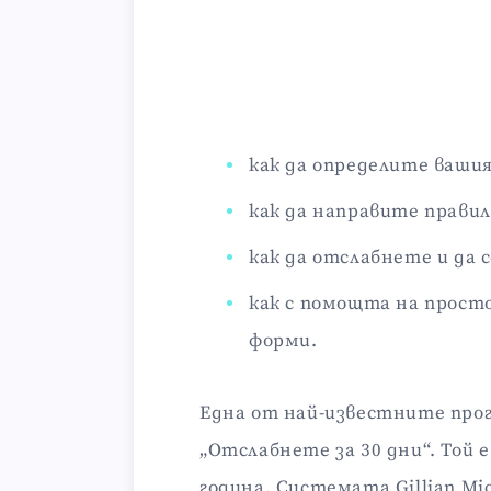
как да определите ваши
как да направите прави
как да отслабнете и да
как с помощта на прост
форми.
Една от най-известните про
„Отслабнете за 30 дни“. Той 
година. Системата Gillian Mic