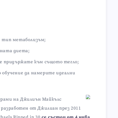
я тип метаболизъм;
лната диета;
 се придържате към същото тегло;
о обучение да намерите идеални
грами на Джилиън Майкълс
е разработен от Джилиан през 2011
haels Ripped in 30
се състои от 4 нива