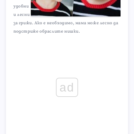
удобни
и лесни
за грижи. Ако е необходимо, мама може лесно да
подстриже обраслите нишки.
ad