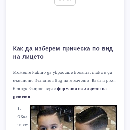
Как да изберем прическа по вид
на лицето
Можете както да украсите косата, така и да
съсипете външния вид на момчето. Важна роля
в този въпрос играе
формата на лицето на
детето
.
Овал
ният