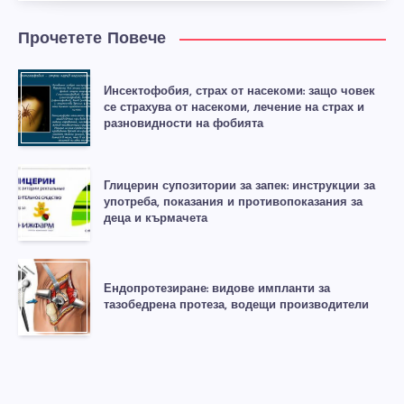
Прочетете Повече
Инсектофобия, страх от насекоми: защо човек
се страхува от насекоми, лечение на страх и
разновидности на фобията
Глицерин супозитории за запек: инструкции за
употреба, показания и противопоказания за
деца и кърмачета
Ендопротезиране: видове импланти за
тазобедрена протеза, водещи производители