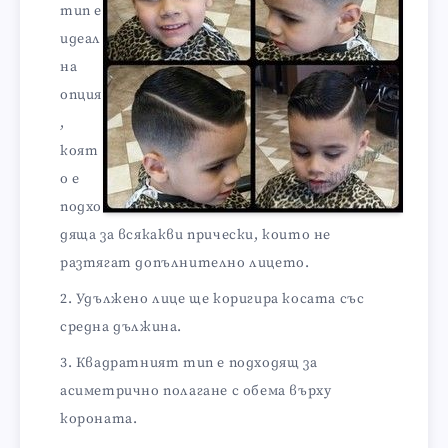
тип е
идеал
на
опция
,
коят
о е
подхо
дяща за всякакви прически, които не
разтягат допълнително лицето.
Удължено лице ще коригира косата със
средна дължина.
Квадратният тип е подходящ за
асиметрично полагане с обема върху
короната.