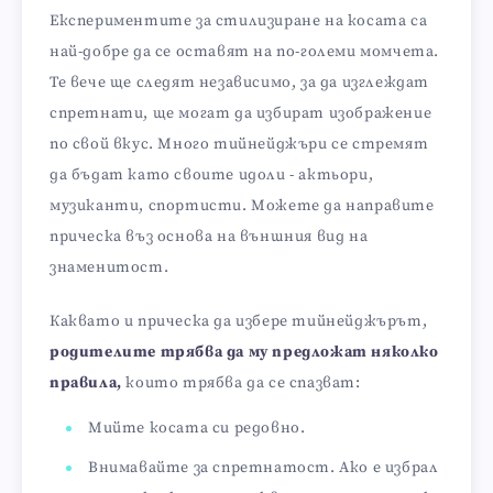
Експериментите за стилизиране на косата са
най-добре да се оставят на по-големи момчета.
Те вече ще следят независимо, за да изглеждат
спретнати, ще могат да избират изображение
по свой вкус. Много тийнейджъри се стремят
да бъдат като своите идоли - актьори,
музиканти, спортисти. Можете да направите
прическа въз основа на външния вид на
знаменитост.
Каквато и прическа да избере тийнейджърът,
родителите трябва да му предложат няколко
правила,
които трябва да се спазват:
Мийте косата си редовно.
Внимавайте за спретнатост. Ако е избрал