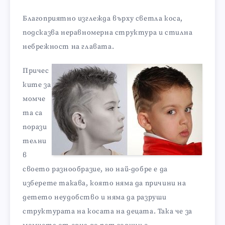
Благоприятно изглежда върху светла коса,
подсказва неравномерна структура и стилна
небрежност на главата.
Причес
ките за
момче
та са
порази
телни
в
своето разнообразие, но най-добре е да
изберете такава, която няма да причини на
детето неудобство и няма да разруши
структурата на косата на децата. Така че за