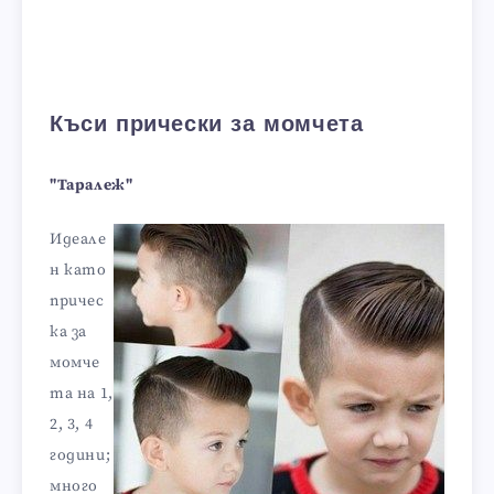
Къси прически за момчета
"Таралеж"
Идеале
н като
причес
ка за
момче
та на 1,
2, 3, 4
години;
много