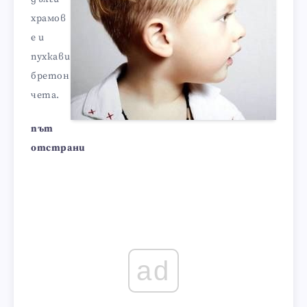
храмов
е и
пухкави
бретон
чета.
път
отстрани
ad