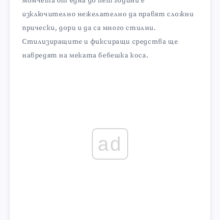
момчета от една до пет години е
изключително нежелателно да правят сложни
прически, дори и да са много стилни.
Стилизиращите и фиксиращи средства ще
навредят на меката бебешка коса.
ad