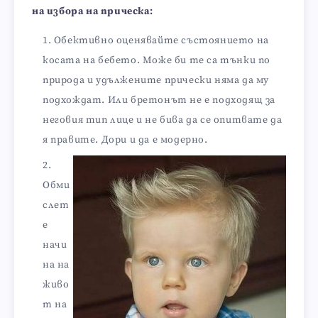
на избора на прическа:
Обективно оценявайте състоянието на
косата на бебето. Може би те са тънки по
природа и удължените прически няма да му
подхождат. Или бретонът не е подходящ за
неговия тип лице и не бива да се опитвате да
я правите. Дори и да е модерно.
Обми
слет
е
начи
на на
живо
т на