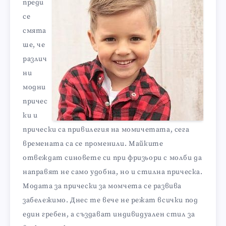
преди
се
смята
ше, че
различ
ни
модни
причес
ки и
прически са привилегия на момичетата, сега
времената са се променили. Майките
отвеждат синовете си при фризьори с молби да
направят не само удобна, но и стилна прическа.
Модата за прически за момчета се развива
забележимо. Днес те вече не режат всички под
един гребен, а създават индивидуален стил за