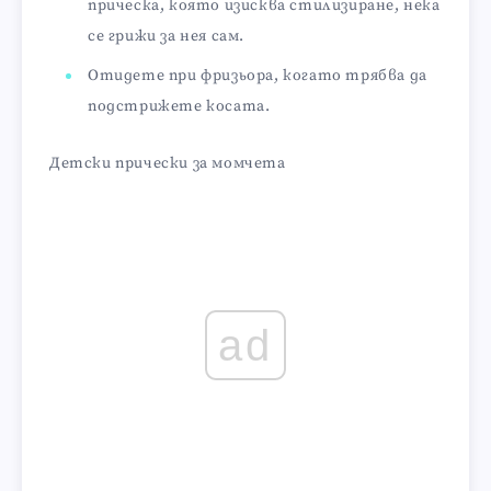
прическа, която изисква стилизиране, нека
се грижи за нея сам.
Отидете при фризьора, когато трябва да
подстрижете косата.
Детски прически за момчета
ad