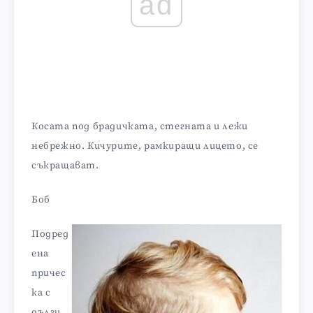
ad
Косата под брадичката, стегната и лежи
небрежно. Кичурите, рамкиращи лицето, се
съкращават.
Боб
Подред
ена
причес
ка с
дълги