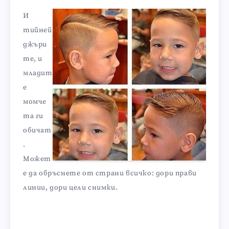
И
тийней
джъри
те, и
младит
е
момче
та ги
обичат
.
Может
е да обръснете от страни всичко: дори прави
линии, дори цели снимки.