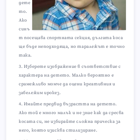
дете
то.
Ако
синъ
т посещава спортната секция, дългата коса
ще бъде неподходяща, но таралежът е точно
така.
Изберете изображение в съответствие с
характера на детето. Малко вероятно е
срамежливо момче да оцени креативния и
забележим ирокез.
Имайте предвид възрастта на детето.
Ако той е много малък и не знае как да сресва
косата си, не избирайте сложна прическа за
него, която изисква стилизиране.