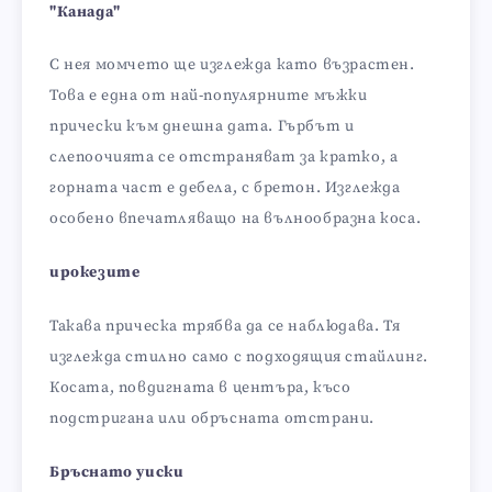
"Канада"
С нея момчето ще изглежда като възрастен.
Това е една от най-популярните мъжки
прически към днешна дата. Гърбът и
слепоочията се отстраняват за кратко, а
горната част е дебела, с бретон. Изглежда
особено впечатляващо на вълнообразна коса.
ирокезите
Такава прическа трябва да се наблюдава. Тя
изглежда стилно само с подходящия стайлинг.
Косата, повдигната в центъра, късо
подстригана или обръсната отстрани.
Бръснато уиски